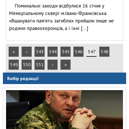
Поминальні заходи відбулися 16 січня у
Меморіальному сквері м.Івано-Франківська.
«Вшанувати пам’ять загиблих прийшли лише не
родини правоохоронців, а і їхні […]
«
‹
543
544
545
546
547
548
549
550
551
›
»
Вибір редакції