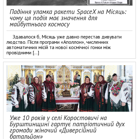
Падіння уламка ракети SpaceX на Місяць:
чому ця подія має значення для
майбутнього космосу
Здавалося б, Місяць уже давно перестав дивувати
людство. Після програми «Аполлон», численних
автоматичних місій та нової космічної гонки між
провідними […]
Уже 10 років у селі Коростовичі на
Бурштинщині гартує патріотичний дух
громади жіночий «Диверсійний
батальйон»