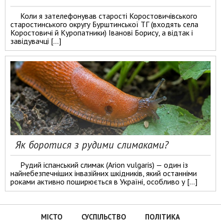
Коли я зателефонував старості Коростовичівського
старостинського округу Бурштинської ТГ (входять села
Коростовичі й Куропатники) Іванові Борису, а відтак і
завідувачці […]
Як боротися з рудими слимаками?
Рудий іспанський слимак (Arion vulgaris) — один із
найнебезпечніших інвазійних шкідників, який останніми
роками активно поширюється в Україні, особливо у […]
МІСТО
СУСПІЛЬСТВО
ПОЛІТИКА