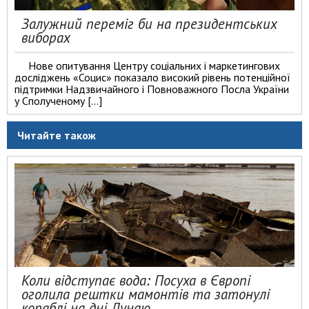
Залужний переміг би на президентських
виборах
Нове опитування Центру соціальних і маркетингових
досліджень «Социс» показало високий рівень потенційної
підтримки Надзвичайного і Повноважного Посла України
у Сполученому […]
Читайте також
Коли відступає вода: Посуха в Європі
оголила рештки мамонтів та затонулі
кораблі на дні Дунаю