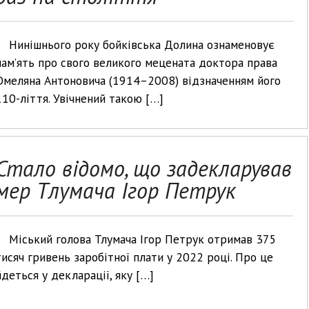
Нинішнього року бойківська Долина ознаменовує
пам’ять про свого великого мецената доктора права
Омеляна Антоновича (1914–2008) відзначенням його
110-ліття. Увічнений такою […]
Стало відомо, що задекларував
мер Тлумача Ігор Петрук
Міський голова Тлумача Ігор Петрук отримав 375
тисяч гривень заробітної плати у 2022 році. Про це
йдеться у декларації, яку […]