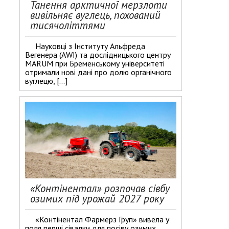
Танення арктичної мерзлоти
вивільняє вуглець, похований
тисячоліттями
Науковці з Інституту Альфреда
Вегенера (AWI) та дослідницького центру
MARUM при Бременському університеті
отримали нові дані про долю органічного
вуглецю, […]
«Контінентал» розпочав сівбу
озимих під урожай 2027 року
«Контінентал Фармерз Груп» вивела у
поля перші сівалки для посіву озимих