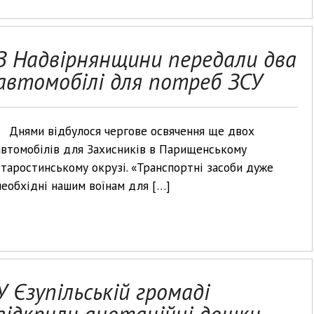
З Надвірнянщини передали два
автомобілі для потреб ЗСУ
Днями відбулося чергове освячення ще двох
автомобілів для Захисників в Парищенському
старостинському окрузі. «Транспортні засоби дуже
необхідні нашим воїнам для […]
У Єзупільській громаді