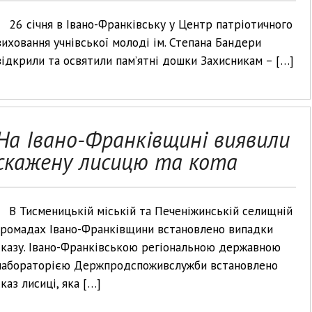
26 січня в Івано-Франківську у Центр патріотичного
виховання учнівської молоді ім. Степана Бандери
відкрили та освятили пам’ятні дошки Захисникам – […]
На Івано-Франківщині виявили
скажену лисицю та кота
В Тисменицькій міській та Печеніжинській селищній
громадах Івано-Франківщини встановлено випадки
сказу. Івано-Франківською регіональною державною
лабораторією Держпродспоживслужби встановлено
сказ лисиці, яка […]