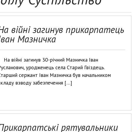
На війні загинув прикарпатець
Іван Мазничка
На війні загинув 30-річний Мазничка Іван
Русланович, уродженець села Старий Гвіздець.
Старший сержант Іван Мазничка був начальником
складу взводу забезпечення […]
Прикарпатські рятувальники