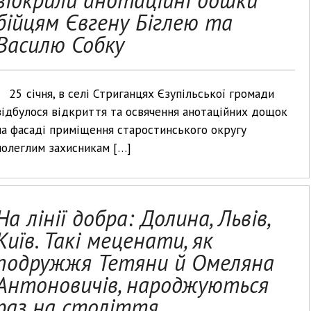
відкрили анотаційні дошки
бійцям Євгену Біглею та
Василю Собку
25 січня, в селі Стриганцях Єзупільської громади
відбулося відкриття та освячення анотаційних дощок
на фасаді приміщення старостинського округу
полеглим захисникам […]
На лінії добра: Долина, Львів,
Київ. Такі меценати, як
подружжя Тетяни й Омеляна
Антоновичів, народжуються
раз на століття