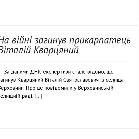
На війні загинув прикарпатець
Віталій Кварцяний
За даними ДНК-експертизи стало відомо, що
загинув Кварцяний Віталій Святославович із селища
Верховини. Про це повідомили у Верховинській
селищній раді. […]