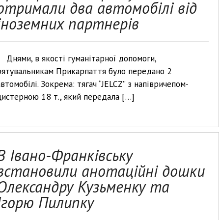
отримали два автомобілі від
іноземних партнерів
Днями, в якості гуманітарної допомоги,
рятувальникам Прикарпаття було передано 2
автомобілі. Зокрема: тягач “JELCZ” з напівричепом-
цистерною 18 т., який передала […]
В Івано-Франківську
встановили анотаційні дошки
Олександру Кузьменку та
Ігорю Пилипку