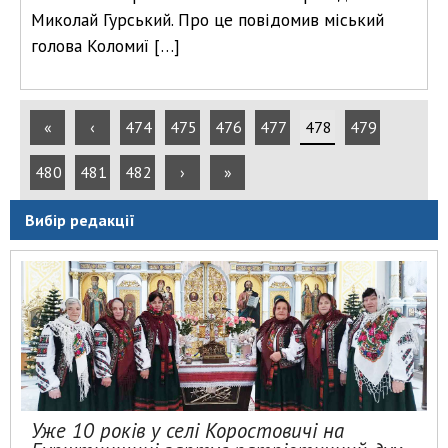
Миколай Гурський. Про це повідомив міський
голова Коломиї […]
«
‹
474
475
476
477
478
479
480
481
482
›
»
Вибір редакції
Уже 10 років у селі Коростовичі на