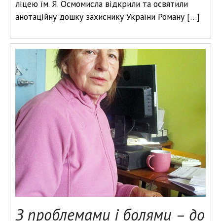
ліцею їм. Я. Осмомисла відкрили та освятили
анотаційну дошку захиснику України Роману […]
З проблемами і болями – до