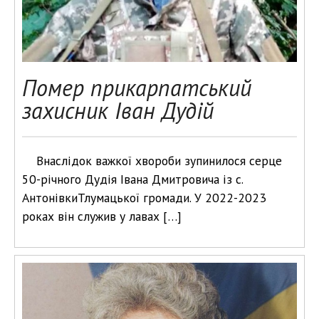
Помер прикарпатський
захисник Іван Дудій
Внаслідок важкої хвороби зупинилося серце
50-річного Дудія Івана Дмитровича із с.
АнтонівкиТлумацької громади. У 2022-2023
роках він служив у лавах […]