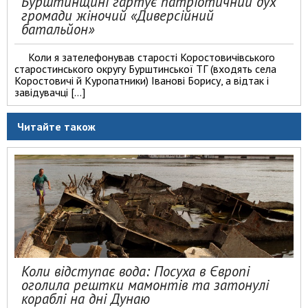
Бурштинщині гартує патріотичний дух
громади жіночий «Диверсійний
батальйон»
Коли я зателефонував старості Коростовичівського
старостинського округу Бурштинської ТГ (входять села
Коростовичі й Куропатники) Іванові Борису, а відтак і
завідувачці […]
Читайте також
Коли відступає вода: Посуха в Європі
оголила рештки мамонтів та затонулі
кораблі на дні Дунаю