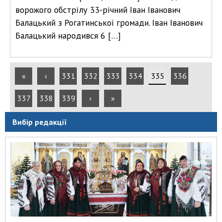
ворожого обстрілу 33-річний Іван Іванович
Балацький з Рогатинської громади. Іван Іванович
Балацький народився 6 […]
«
‹
331
332
333
334
335
336
337
338
339
›
»
Вибір редакції