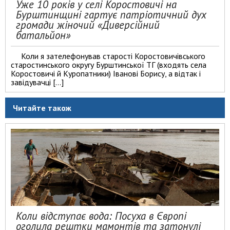
Уже 10 років у селі Коростовичі на
Бурштинщині гартує патріотичний дух
громади жіночий «Диверсійний
батальйон»
Коли я зателефонував старості Коростовичівського
старостинського округу Бурштинської ТГ (входять села
Коростовичі й Куропатники) Іванові Борису, а відтак і
завідувачці […]
Читайте також
Коли відступає вода: Посуха в Європі
оголила рештки мамонтів та затонулі