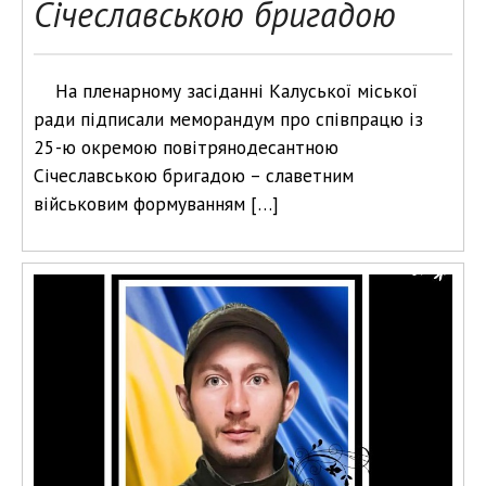
Січеславською бригадою
На пленарному засіданні Калуської міської
ради підписали меморандум про співпрацю із
25-ю окремою повітрянодесантною
Січеславською бригадою – славетним
військовим формуванням […]