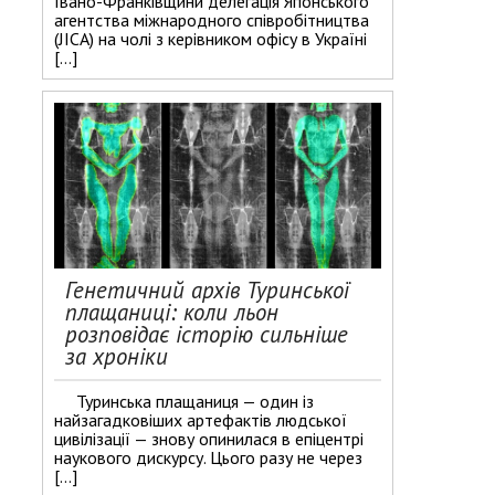
Івано-Франківщини делегація Японського
агентства міжнародного співробітництва
(JICA) на чолі з керівником офісу в Україні
[…]
Генетичний архів Туринської
плащаниці: коли льон
розповідає історію сильніше
за хроніки
Туринська плащаниця — один із
найзагадковіших артефактів людської
цивілізації — знову опинилася в епіцентрі
наукового дискурсу. Цього разу не через
[…]