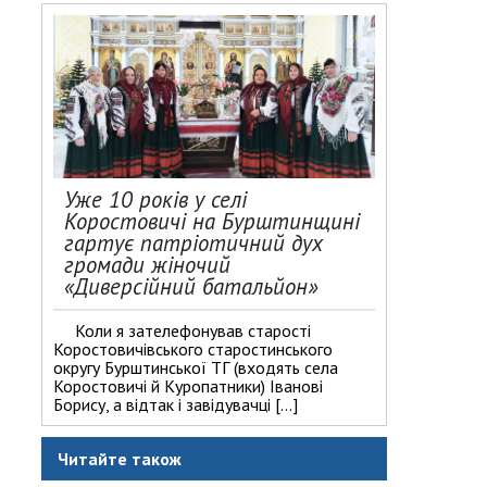
Уже 10 років у селі
Коростовичі на Бурштинщині
гартує патріотичний дух
громади жіночий
«Диверсійний батальйон»
Коли я зателефонував старості
Коростовичівського старостинського
округу Бурштинської ТГ (входять села
Коростовичі й Куропатники) Іванові
Борису, а відтак і завідувачці […]
Читайте також