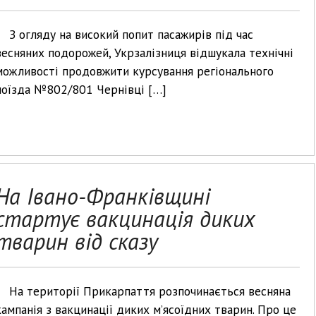
З огляду на високий попит пасажирів під час
весняних подорожей, Укрзалізниця відшукала технічні
можливості продовжити курсування регіонального
поїзда №802/801 Чернівці […]
На Івано-Франківщині
стартує вакцинація диких
тварин від сказу
На території Прикарпаття розпочинається весняна
кампанія з вакцинації диких м’ясоїдних тварин. Про це