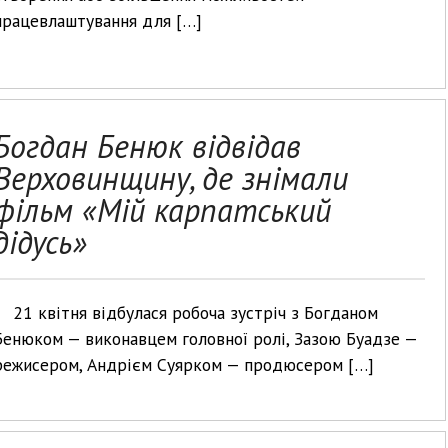
працевлаштування для […]
Богдан Бенюк відвідав
Верховинщину, де знімали
фільм «Мій карпатський
дідусь»
21 квітня відбулася робоча зустріч з Богданом
Бенюком — виконавцем головної ролі, Зазою Буадзе —
режисером, Андрієм Суярком — продюсером […]