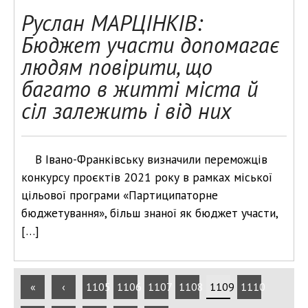
Руслан МАРЦІНКІВ:
Бюджет участи допомагає
людям повірити, що
багато в житті міста й
сіл залежить і від них
В Івано-Франківську визначили переможців
конкурсу проєктів 2021 року в рамках міської
цільової програми «Партиципаторне
бюджетування», більш знаної як бюджет участи,
[…]
«
‹
1105
1106
1107
1108
1109
1110