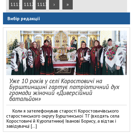
1111
1112
1113
›
»
Вибір редакції
Уже 10 років у селі Коростовичі на
Бурштинщині гартує патріотичний дух
громади жіночий «Диверсійний
батальйон»
Коли я зателефонував старості Коростовичівського
старостинського округу Бурштинської ТГ (входять села
Коростовичі й Куропатники) Іванові Борису, а відтак і
завідувачці […]