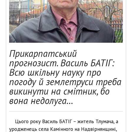
Прикарпатський
прогнозист. Василь БАТІГ:
Всю шкільну науку про
погоду й землетруси треба
викинути на смітник, бо
вона недолуга…
Цього року Василь БАТІГ – житель Тлумача, а
уродженець села Камінного на Надвірнянщині,