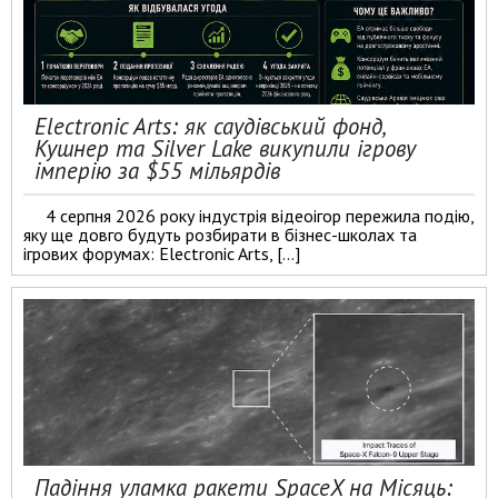
Electronic Arts: як саудівський фонд,
Кушнер та Silver Lake викупили ігрову
імперію за $55 мільярдів
4 серпня 2026 року індустрія відеоігор пережила подію,
яку ще довго будуть розбирати в бізнес-школах та
ігрових форумах: Electronic Arts, […]
Падіння уламка ракети SpaceX на Місяць: