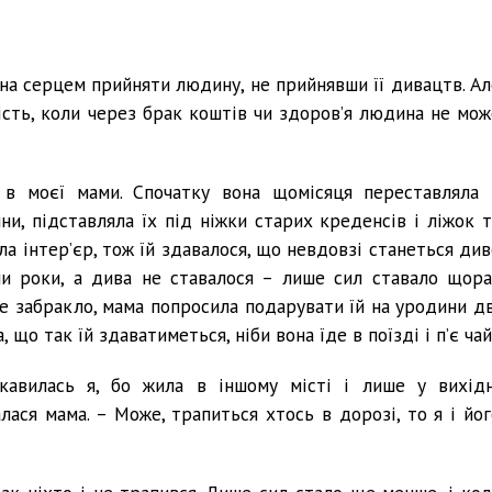
жна серцем прийняти людину, не прийнявши її дивацтв. Ал
ість, коли через брак коштів чи здоров’я людина не мож
і в моєї мами. Спочатку вона щомісяця переставляла 
ни, підставляла їх під ніжки старих креденсів і ліжок т
ала інтер’єр, тож їй здавалося, що невдовзі станеться ди
ли роки, а дива не ставалося – лише сил ставало щора
че забракло, мама попросила подарувати їй на уродини дв
що так їй здаватиметься, ніби вона їде в поїзді і п’є чай
кавилась я, бо жила в іншому місті і лише у вихідн
лася мама. – Може, трапиться хтось в дорозі, то я і йог