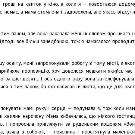
 гроші на квиток у кіно, а коли я — повертаюся додому
же немає, а мама стомлена і задоволена, але якась відсут
з тим паном, але вона наказала мені ні словом про нього 
відтоді все більш занедбаною, тож я намагалася проводит
у освіту, мені запропонували роботу в тому місті, з яког
 прийняла пропозицію, хоч довелося мешкати якийсь час 
 за шістдесят... І ось одного разу вона зателефонувала 
ися з тим паном, бо він написав їй листа, що це для ньог
опонувати мамі руку і серце, — подумала я, тож коли мам
яти хвилин наречену. Мама вибачилась, що ніякого гостинц
ь, і попросила приглянути за руденьким кошеням. «Вон
а, взяла з собою», — пояснила і простягнула маленьки