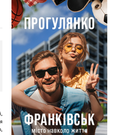
,
я
,