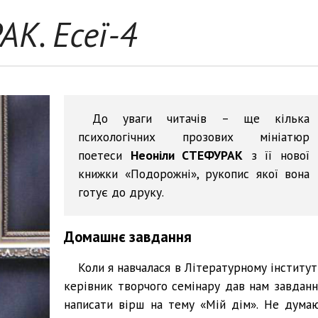
К. Есеї-4
До уваги читачів – ще кілька
психологічних прозових мініатюр
поетеси
Неоніли СТЕФУРАК
з її нової
книжки «Подорожні», рукопис якої вона
готує до друку.
Домашнє завдання
Коли я навчалася в Літературному інституті
керівник творчого семінару дав нам завданн
написати вірш на тему «Мій дім». Не думаю