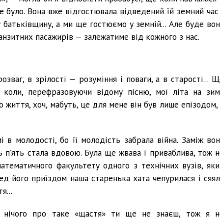
 не було. Вона вже відгостювала відведений їй земний час
 батьківщину, а ми ще гостюємо у земній... Але буде вон
анзитних пасажирів — залежатиме від кожного з нас.
ваг, в зрілості — розуміння і поваги, а в старості... Щ
 коли, перефразовуючи відому пісню, мої літа на зим
 життя, хоч, мабуть, це для мене він був лише епізодом, 
 в молодості, бо її молодість забрала війна. Заміж вон
ь п’ять стала вдовою. Була ще жвава і приваблива, тож н
атематичного факультету одного з технічних вузів, яки
д його приїздом наша старенька хата чепурилася і сяял
я...
, нічого про таке «щастя» ти ще не знаєш, тож я н