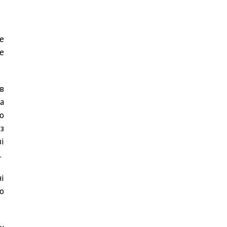
е
е
в
а
во
з
і
.
і
о