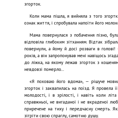
згорток.
Коли мама пішла, я вийняла з того згорт
ознак життя, і спробувала напоїти його молоко
Мама повернулася з побачення пізно, бул
відповіла глибоким зітханням. Відтак зібра
повернули, а йому й досі розваги в голові!
років, а він запропонував мені навіщось зга
до ліжка, на якому лежав згорток з кошеням
невдовзі померло...
«Я поховаю його вдома», — рішуче мовил
згорток і заквапилась на поїзд. Я провела ї
молодості, і в зрілості, і навіть коли літ
справжньої, не вигаданої і не вкраденої лю
приречене на тиху і передчасну смерть. Як
зігріти свою спраглу, самотню душу.