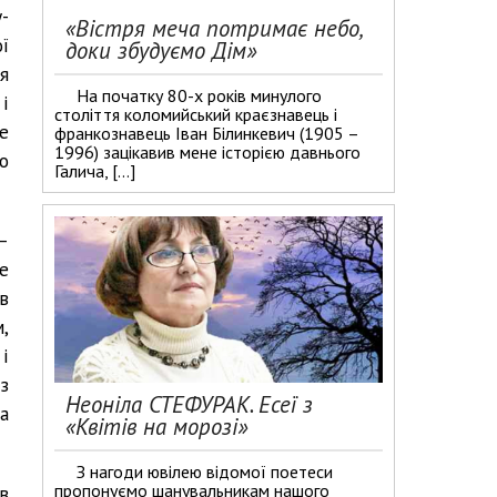
-
«Вістря меча потримає небо,
ої
доки збудуємо Дім»
я
На початку 80-х років минулого
 і
століття коломийський краєзнавець і
це
франкознавець Іван Білинкевич (1905 –
1996) зацікавив мене історією давнього
ко
Галича, […]
 —
е
в
,
і
з
Неоніла СТЕФУРАК. Есеї з
а
«Квітів на морозі»
З нагоди ювілею відомої поетеси
пропонуємо шанувальникам нашого
 в