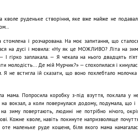
ка кволе руденьке створіння, яке вже майже не подавал
м...
а стомлена і розчарована. На моє запитання, що сталося
лася на дусі і мовила: «Ну як це МОЖЛИВО? Літа на зим
 — І гірко заплакала. — Я чекала на нього двадцять п’ят
дати молодість… Де мій Мурчик?» — спохопилася і кинулас
. Я не встигла їй сказати, що воно похлебтало молочка 
а мама. Попросила коробку з-під взуття, поклала у не
ї на вокзал, а коли повернулася додому, подумала, що і 
а на зиму повертають, людині не потрібно нічого, окрі
бові. Кожне кволе, навіть покинуте напризволяще почуття
 оте маленьке руде кошеня, біля якого мама намагалас