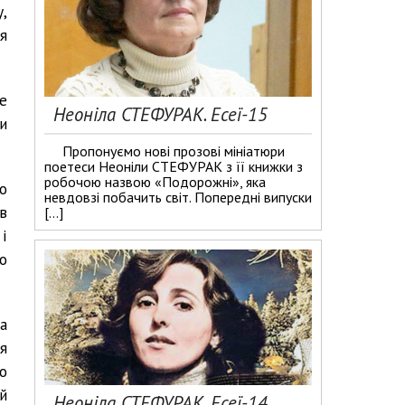
,
ня
не
Неоніла СТЕФУРАК. Есеї-15
и
Пропонуємо нові прозові мініатюри
поетеси Неоніли СТЕФУРАК з її книжки з
робочою назвою «Подорожні», яка
о
невдовзі побачить світ. Попередні випуски
в
[…]
і
о
а
я
о
й
Неоніла СТЕФУРАК. Есеї-14