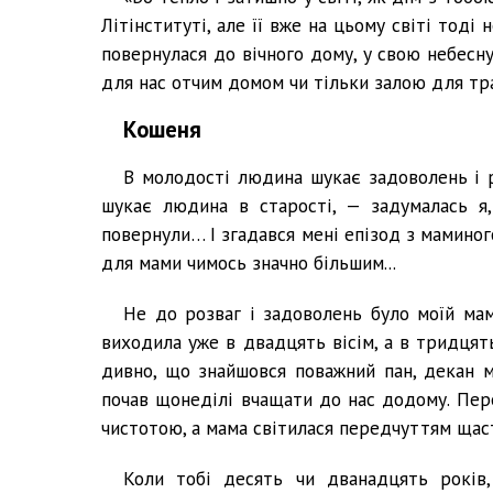
Літінституті, але її вже на цьому світі тоді
повернулася до вічного дому, у свою небесну
для нас отчим домом чи тільки залою для тр
Кошеня
В молодості людина шукає задоволень і роз
шукає людина в старості, — задумалась я,
повернули… І згадався мені епізод з маминого
для мами чимось значно більшим...
Не до розваг і задоволень було моїй мамі
виходила уже в двадцять вісім, а в тридцят
дивно, що знайшовся поважний пан, декан м
почав щонеділі вчащати до нас додому. Пере
чистотою, а мама світилася передчуттям щаст
Коли тобі десять чи дванадцять років