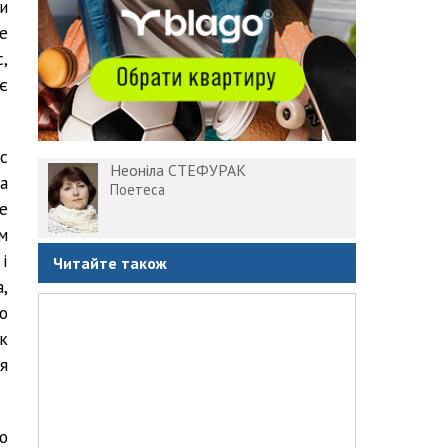
и
е
,
є
с
Неоніла СТЕФУРАК
а
Поетеса
е
м
і
Читайте також
,
о
як
я
о