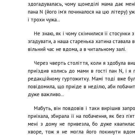
здогадувалась, чому щонеділі мама дає мені
пана N (його ім’я починалося на цю літеру) у
і трохи чужа...
Не знаю, як і чому скінчилися її стосунки 
згадувати, а наша старенька хатина ставала 
вільний час не вдома, а в читальному залі.
Через чверть століття, коли я здобула вищ
приїздив колись до мами в гості пан N, і я
редакційному гуртожитку. Мамі тоді вже було
повідомила, що приїде в неділю, аби побачит
дуже важливо...
Мабуть, він повдовів і таки вирішив запр
приїхала, збирала її на побачення, як без п’
мені з дому не привезла, бо дуже квапилас
хворе, тож я не могла його покинути вдом