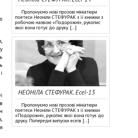
Пропонуємо нові прозові мініатюри
поетеси Неоніли СТЕФУРАК з її книжки з
о
робочою назвою «Подорожні», рукопис
якої вона готує до друку. […]
,
у
ь
ь
і
НЕОНІЛА СТЕФУРАК. Есеї-13
ї
в
Пропонуємо нові прозові мініатюри
поетеси Неоніли СТЕФУРАК з її книжки
м
«Подорожні», рукопис якої вона готує до
,
друку. Попередні випуски есеїв […]
я