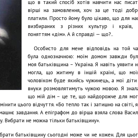
що в такий спосіб хотів навчити нас писат
вірші на замовлення, хоч за це тоді добр
платили. Просто йому було цікаво, що для нас
визбираних з різних культур і країв, 
поняттям «дім». А й справді — що?..
Особисто для мене відповідь на той ча
була однозначною: моїм домом завжди бул
моя батьківщина – Україна. Я навіть уявити н
могла, що житиму в іншій країні, що мої
чоловіком буде якийсь чужинець, а мої діти 
внуки розмовлятимуть чужою мовою. Я знала
що мій дім – це те, що найдорожче для мог
мінити цього відчуття. «Бо тепло так і затишно на світі, 
омашнє завдання. А епіграфом до вірша взяла слова Васил
ну. Вибрати не можна тільки батьківщину».
Вибрати батьківщину сьогодні може чи не кожен. Для цьог