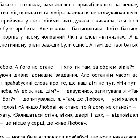
агатої тітоньки, заможнішої і привабливішої за неньку
жити собі, поживати та добра наживати, не відчуваючи ніяк
 прийняла у свої обійми, вигодувала і вивчила, хоч післ
о було зробити... Але ж вона — батьківщина! Тобто батько
 корінь у ньому чоловічий. Як і в слові «вітчизна»... А 
енетичному рівні завжди були одне... А там, де твої бать
 тобою. А його не стане — і хто ти там, за обрієм віків?»
нуючи дивне домашнє завдання. Але останнім часом вс
, прабабусині слова про те, що наш дім не тут. «Ми тут 
 неба. «А де ж наш дім?» — дивуючись, запитувала я. «Там
 Бог?» — допитувалась я. «Там, де Любов», — усміхалася 
олові. «А якщо Любові не стане, то й дому не стане?» — 
ту. «Залишаться стіни, вікна, двері і дах, — відповідал
 — це місце у серці, де живе Любов».
ю», — могла би я відповісти прабабусі, ще коли навчалася