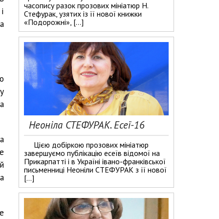
часопису разок прозових мініатюр Н.
 і
Стефурак, узятих із її нової книжки
«Подорожні», […]
а
о
у
а
Неоніла СТЕФУРАК. Есеї-16
а
Цією добіркою прозових мініатюр
е
завершуємо публікацію есеїв відомої на
Прикарпатті і в Україні івано-франківської
й
письменниці Неоніли СТЕФУРАК з її нової
а
[…]
е