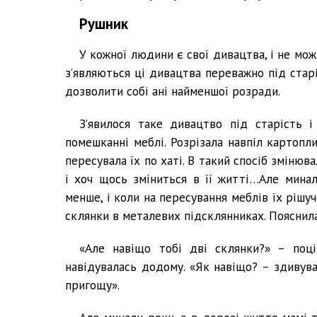
Рушник
У кожної людини є свої дивацтва, і не мо
з’являються ці дивацтва переважно під стар
дозволити собі ані найменшої розради.
З’явилося таке дивацтво під старість 
помешканні меблі. Розрізала навпіл картопли
пересувала їх по хаті. В такий спосіб змінюв
і хоч щось зміниться в її житті…Але мина
менше, і коли на пересування меблів їх рішу
склянки в металевих підсклянниках. Пояснила, 
«Але навіщо тобі дві склянки?» – поці
навідувалась додому. «Як навіщо? – здивува
пригощу».