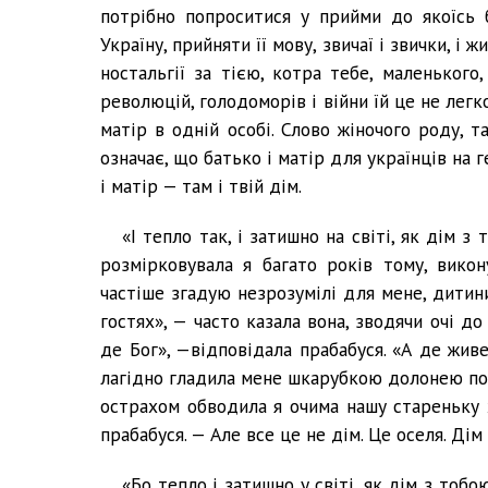
потрібно попроситися у прийми до якоїсь б
Україну, прийняти її мову, звичаї і звички, і 
ностальгії за тією, котра тебе, маленького,
революцій, голодоморів і війни їй це не легк
матір в одній особі. Слово жіночого роду, та
означає, що батько і матір для українців на г
і матір — там і твій дім.
«І тепло так, і затишно на світі, як дім з
розмірковувала я багато років тому, вико
частіше згадую незрозумілі для мене, дитини
гостях», — часто казала вона, зводячи очі до
де Бог», —відповідала прабабуся. «А де живе
лагідно гладила мене шкарубкою долонею по г
острахом обводила я очима нашу стареньку ха
прабабуся. — Але все це не дім. Це оселя. Дім
«Бо тепло і затишно у світі, як дім з тобо