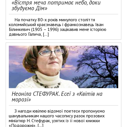
«Вістря меча потримає небо, доки
збудуємо Дім»
На початку 80-х років минулого століття
коломийський краєзнавець і франкознавець Іван
Білинкевич (1905 – 1996) зацікавив мене історією
давнього Галича, […]
Неоніла СТЕФУРАК. Есеї з «Квітів на
морозі»
З нагоди ювілею відомої поетеси пропонуємо
шанувальникам нашого часопису разок прозових
мініатюр Н. Стефурак, узятих із її нової книжки
«Подорожні», […]