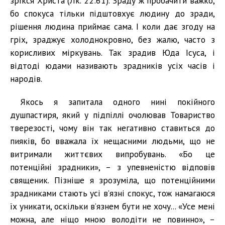
зрікся Христа (Лк. 22:61). Зраду ж пробачити важко,
бо спокуса тільки підштовхує людину до зради,
рішення людина приймає сама. І коли дає згоду на
гріх, зраджує холоднокровно, без жалю, часто з
корисливих міркувань. Так зрадив Юда Ісуса, і
відтоді юдами називають зрадників усіх часів і
народів.
Якось я запитала одного нині покійного
душпастиря, який у підпіллі очолював Товариство
тверезості, чому він так негативно ставиться до
пияків, бо вважала їх нещасними людьми, що не
витримали життєвих випробувань. «Бо це
потенційні зрадники», – з упевненістю відповів
священик. Пізніше я зрозуміла, що потенційними
зрадниками стають усі в’язні спокус, тож намагаюся
їх уникати, оскільки в’язнем бути не хочу... «Усе мені
можна, але ніщо мною володіти не повинно», –