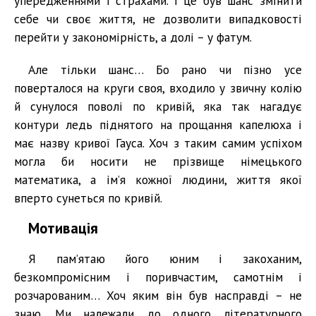
упередженнями і страхами. І це був шанс змінити
себе чи своє життя, не дозволити випадковості
перейти у закономірність, а долі – у фатум.
Але тільки шанс… Бо рано чи пізно усе
поверталося на круги своя, входило у звичну колію
й сунулося поволі по кривій, яка так нагадує
контури ледь піднятого на прощання капелюха і
має назву кривої Гауса. Хоч з таким самим успіхом
могла би носити не прізвище німецького
математика, а ім’я кожної людини, життя якої
вперто сунеться по кривій.
Мотивація
Я пам’ятаю його юним і закоханим,
безкомпромісним і поривчастим, самотнім і
розчарованим… Хоч яким він був насправді – не
знаю. Ми належали до одного літературного