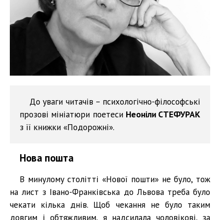
До уваги читачів – психологічно-філософські
прозові мініатюри поетеси
Неоніли СТЕФУРАК
з її книжки «Подорожні».
Нова пошта
В минулому столітті «Нової пошти» не було, тож
на лист з Івано-Франківська до Львова треба було
чекати кілька днів. Щоб чекання не було таким
довгим і обтяжливим, я надсилала чоловікові, за