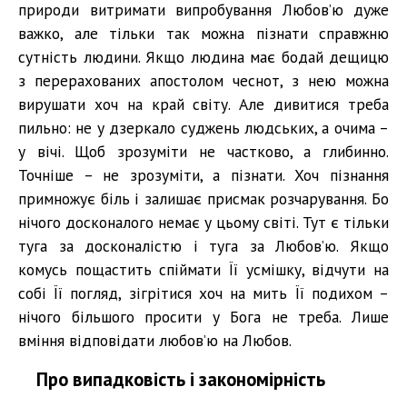
природи витримати випробування Любов’ю дуже
важко, але тільки так можна пізнати справжню
сутність людини. Якщо людина має бодай дещицю
з перерахованих апостолом чеснот, з нею можна
вирушати хоч на край світу. Але дивитися треба
пильно: не у дзеркало суджень людських, а очима –
у вічі. Щоб зрозуміти не частково, а глибинно.
Точніше – не зрозуміти, а пізнати. Хоч пізнання
примножує біль і залишає присмак розчарування. Бо
нічого досконалого немає у цьому світі. Тут є тільки
туга за досконалістю і туга за Любов’ю. Якщо
комусь пощастить спіймати Її усмішку, відчути на
собі Її погляд, зігрітися хоч на мить Її подихом –
нічого більшого просити у Бога не треба. Лише
вміння відповідати любов’ю на Любов.
Про випадковість і закономірність