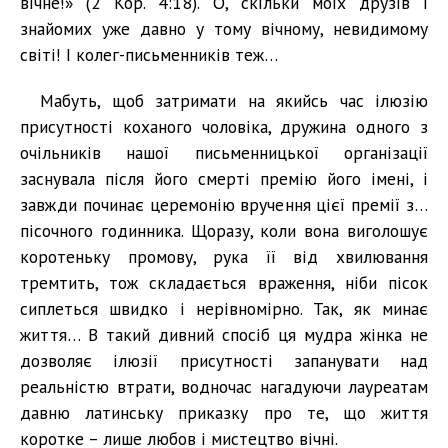
вічне!» (2 Кор. 4:18). О, скільки моїх друзів і
знайомих уже давно у тому вічному, невидимому
світі! І колег-письменників теж…
Мабуть, щоб затримати на якийсь час ілюзію
присутності коханого чоловіка, дружина одного з
очільників нашої письменницької організації
заснувала після його смерті премію його імені, і
завжди починає церемонію вручення цієї премії з…
пісочного годинника. Щоразу, коли вона виголошує
коротеньку промову, рука її від хвилювання
тремтить, тож складається враження, ніби пісок
сиплеться швидко і нерівномірно. Так, як минає
життя… В такий дивний спосіб ця мудра жінка не
дозволяє ілюзії присутності запанувати над
реальністю втрати, водночас нагадуючи лауреатам
давню латинську приказку про те, що життя
коротке – лише любов і мистецтво вічні.