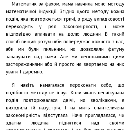
Математик за фахом, мама навчила мене методу
математичної індукції. Згідно цього методу кожна
подія, яка повторюється тричі, з ряду випадковості
переходить у ряд закономірності, і може
відповідно впливати на долю людини. В такий
спосіб вищий розум ніби попереджає кожного з нас,
аби ми були пильними, не дозволяли фатуму
запанувати над нами. Але ми легковажимо цими
застереженнями або й просто не звертаємо на них
уваги. І даремно.
Я навіть намагалася переконати себе, що
подібного методу не існує. Коли якась неочікувана
подія повторювалася двічі, не зволікаючи, я
виходила їй назустріч. І на мить спантеличена
закономірність відступала. Наче приглядалася, чи
здатна людина піднятися над своїми