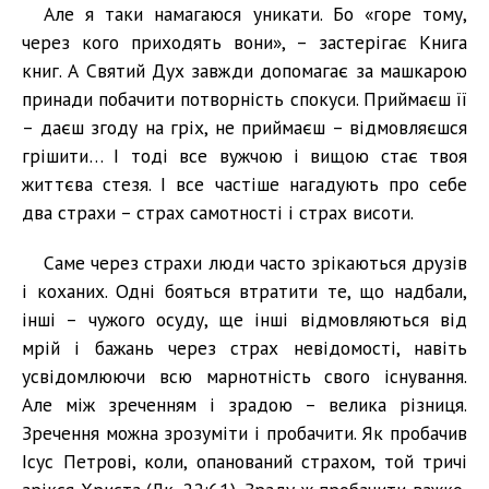
Але я таки намагаюся уникати. Бо «горе тому,
через кого приходять вони», – застерігає Книга
книг. А Святий Дух завжди допомагає за машкарою
принади побачити потворність спокуси. Приймаєш її
– даєш згоду на гріх, не приймаєш – відмовляєшся
грішити… І тоді все вужчою і вищою стає твоя
життєва стезя. І все частіше нагадують про себе
два страхи – страх самотності і страх висоти.
Саме через страхи люди часто зрікаються друзів
і коханих. Одні бояться втратити те, що надбали,
інші – чужого осуду, ще інші відмовляються від
мрій і бажань через страх невідомості, навіть
усвідомлюючи всю марнотність свого існування.
Але між зреченням і зрадою – велика різниця.
Зречення можна зрозуміти і пробачити. Як пробачив
Ісус Петрові, коли, опанований страхом, той тричі