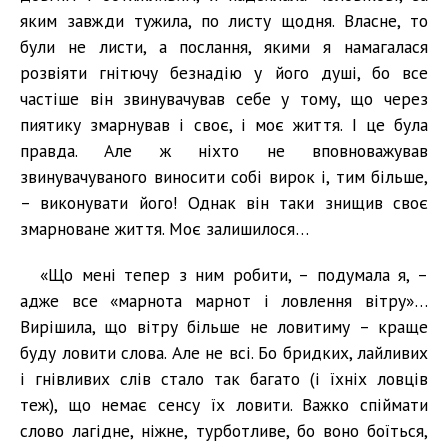
яким завжди тужила, по листу щодня. Власне, то
були не листи, а послання, якими я намагалася
розвіяти гнітючу безнадію у його душі, бо все
частіше він звинувачував себе у тому, що через
пиятику змарнував і своє, і моє життя. І це була
правда. Але ж ніхто не вповноважував
звинувачуваного виносити собі вирок і, тим більше,
– виконувати його! Однак він таки знищив своє
змарноване життя. Моє залишилося…
«Що мені тепер з ним робити, – подумала я, –
адже все «марнота марнот і ловлення вітру»…
Вирішила, що вітру більше не ловитиму – краще
буду ловити слова. Але не всі. Бо бридких, лайливих
і гнівливих слів стало так багато (і їхніх ловців
теж), що немає сенсу їх ловити. Важко спіймати
слово лагідне, ніжне, турботливе, бо воно боїться,