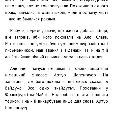
покоління, але не товаришували. Походили з одного
краю, навчалися в одній школі, жили в одному місті
– але не бачилися роками…
Мабуть, передчуваючи, що життя добігає кінця,
він заповів, аби його поховали на Алеї Слави.
Мотивація зрозуміла: був сумлінним журналістом і
письменником, мав звання і відзнаки. Та й на тій
алеї знайшли вічний спочинок чимало наших колег...
Але мені чомусь не йшов з голови видатний
німецький філософ Артур Шопенгауер. На
запитання, де його поховати, він якось сказав: «
Байдуже. Все одно знайдуть». Похований у
Франкфурті-на-Майні. Надгробна плита оповита
терном, і на ній викарбувані лише два слова: Артур
Шопенгауер…