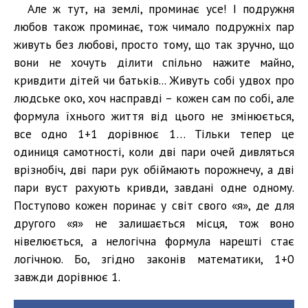
Але ж тут, на землі, проминає усе! І подружня
любов також проминає, тож чимало подружніх пар
живуть без любові, просто тому, що так зручно, що
вони не хочуть ділити спільно нажите майно,
кривдити дітей чи батьків... Живуть собі удвох про
людське око, хоч насправді – кожен сам по собі, але
формула їхнього життя від цього не змінюється,
все одно 1+1 дорівнює 1… Тільки тепер це
одиниця самотності, коли дві пари очей дивляться
врізнобіч, дві пари рук обіймають порожнечу, а дві
пари вуст рахують кривди, завдані одне одному.
Поступово кожен поринає у світ свого «я», де для
другого «я» не залишається місця, тож воно
нівелюється, а нелогічна формула нарешті стає
логічною. Бо, згідно законів математики, 1+0
завжди дорівнює 1.