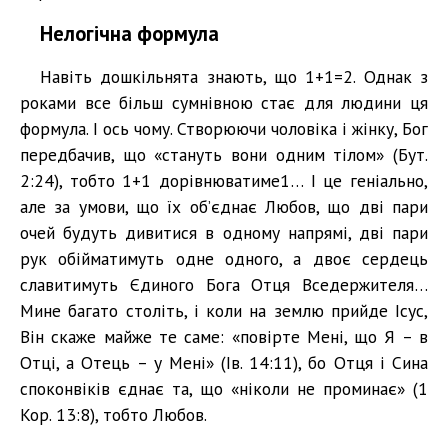
Нелогічна формула
Навіть дошкільнята знають, що 1+1=2. Однак з
роками все більш сумнівною стає для людини ця
формула. І ось чому. Створюючи чоловіка і жінку, Бог
передбачив, що «стануть вони одним тілом» (Бут.
2:24), тобто 1+1 дорівнюватиме1… І це геніально,
але за умови, що їх об’єднає Любов, що дві пари
очей будуть дивитися в одному напрямі, дві пари
рук обійматимуть одне одного, а двоє сердець
славитимуть Єдиного Бога Отця Вседержителя…
Мине багато століть, і коли на землю прийде Ісус,
Він скаже майже те саме: «повірте Мені, що Я – в
Отці, а Отець – у Мені» (Ів. 14:11), бо Отця і Сина
споконвіків єднає та, що «ніколи не проминає» (1
Кор. 13:8), тобто Любов.