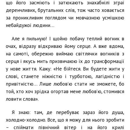
що його засміють і затюкають знахабнілі зграї
деренчливих, брутальних слів, тож часто ховається
за проникливим поглядом чи мовчазною усмішкою
небайдужої людини…
Але я пильную! І щойно побачу теплий вогник в
очах, відразу відкриваю йому серце. А вже вдома,
на самоті, обережно виймаю світлячки вогників з
серця і якусь мить призвичаюю їх до трансформації
у нове життя. Кажу: «Не бійтеся. Ви будете жити у
слові, станете ніжністю і турботою, лагідністю і
привітністю… Лише любов’ю стати не зможете, бо
той, хто хоч зрідка огортав мене любов’ю, стомився
ловити слова».
Я знаю: там, де перебуває зараз його душа,
холодно-холодно. Все, що я можу для нього зробити
– спіймати північний вітер і на його крилі