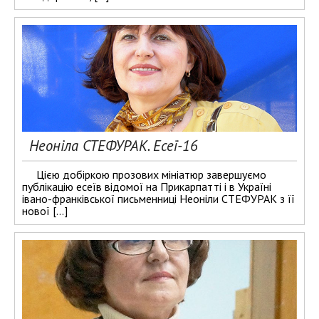
Неоніла СТЕФУРАК. Есеї-16
Цією добіркою прозових мініатюр завершуємо
публікацію есеїв відомої на Прикарпатті і в Україні
івано-франківської письменниці Неоніли СТЕФУРАК з її
нової […]