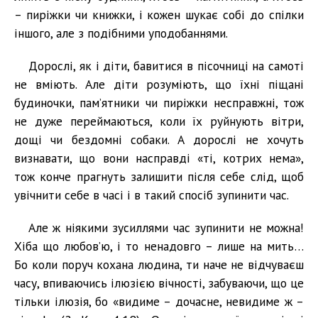
– пиріжки чи книжки, і кожен шукає собі до спілки
іншого, але з подібними уподобаннями.
Дорослі, як і діти, бавитися в пісочниці на самоті
не вміють. Але діти розуміють, що їхні піщані
будиночки, пам’ятники чи пиріжки несправжні, тож
не дуже переймаються, коли їх руйнують вітри,
дощі чи бездомні собаки. А дорослі не хочуть
визнавати, що вони насправді «ті, котрих нема»,
тож конче прагнуть залишити після себе слід, щоб
увічнити себе в часі і в такий спосіб зупинити час.
Але ж ніякими зусиллями час зупинити не можна!
Хіба що любов’ю, і то ненадовго – лише на мить…
Бо коли поруч кохана людина, ти наче не відчуваєш
часу, впиваючись ілюзією вічності, забуваючи, що це
тільки ілюзія, бо «видиме – дочасне, невидиме ж –