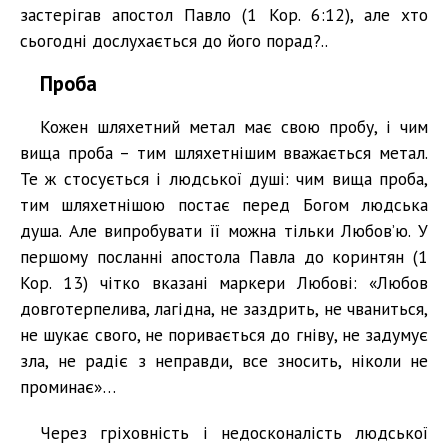
застерігав апостол Павло (1 Кор. 6:12), але хто
сьогодні дослухається до його порад?..
Проба
Кожен шляхетний метал має свою пробу, і чим
вища проба – тим шляхетнішим вважається метал.
Те ж стосується і людської душі: чим вища проба,
тим шляхетнішою постає перед Богом людська
душа. Але випробувати її можна тільки Любов’ю. У
першому посланні апостола Павла до коринтян (1
Кор. 13) чітко вказані маркери Любові: «Любов
довготерпелива, лагідна, не заздрить, не чваниться,
не шукає свого, не поривається до гніву, не задумує
зла, не радіє з неправди, все зносить, ніколи не
проминає»…
Через гріховність і недосконалість людської