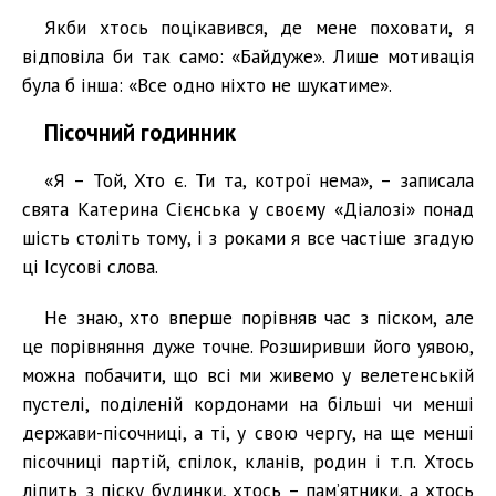
Якби хтось поцікавився, де мене поховати, я
відповіла би так само: «Байдуже». Лише мотивація
була б інша: «Все одно ніхто не шукатиме».
Пісочний годинник
«Я – Той, Хто є. Ти та, котрої нема», – записала
свята Катерина Сієнська у своєму «Діалозі» понад
шість століть тому, і з роками я все частіше згадую
ці Ісусові слова.
Не знаю, хто вперше порівняв час з піском, але
це порівняння дуже точне. Розширивши його уявою,
можна побачити, що всі ми живемо у велетенській
пустелі, поділеній кордонами на більші чи менші
держави-пісочниці, а ті, у свою чергу, на ще менші
пісочниці партій, спілок, кланів, родин і т.п. Хтось
ліпить з піску будинки, хтось – пам’ятники, а хтось