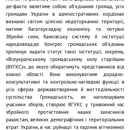
де-факто являтиме собою об’єднання громад, усіх
громадян України в адміністративних кордонах
визнаної світом цілісної недоторканної території,
матиме багатоукладну економіку та потужні
Збройні сили, банківську систему й інституції
народовладдя. Конгрес громадських об’єднань
пропонує надати статус такої інституції, зокрема,
«Всеукраїнському громадському колу старійшин
(ВУГКС)», до якого обиратимуть представників від
кожної області. Воно виконуватиме дорадчо-
консультативні та контрольно-наглядові функції в
усіх сферах державотворення й життєдіяльності
суспільства. Громадськість, як наголошували
учасники зборів, створює ВГУКС у тривожний час
збройного протистояння наших захисників
рашистам, великих демографічних і територіальних
втрат України, в час руйнації та падіння вітчизняної