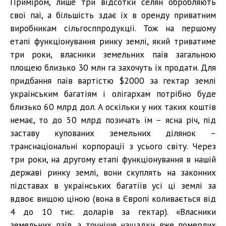
Приміром, лише три відсотки селян обробляють
свої паї, а більшість здає їх в оренду приватним
виробникам сільгосппродукції. Тож на першому
етапі функціонування ринку землі, який триватиме
три роки, власники земельних паїв загальною
площею близько 30 млн га захочуть їх продати. Для
придбання паїв вартістю $2000 за гектар землі
українським багатіям і олігархам потрібно буде
близько 60 млрд дол. А оскільки у них таких коштів
немає, то до 50 млрд позичать їм – ясна річ, під
заставу купованих земельних ділянок –
транснаціональні корпорації з усього світу. Через
три роки, на другому етапі функціонування в нашій
державі ринку землі, вони скуплять на законних
підставах в українських багатіїв усі ці землі за
вдвоє вищою ціною (вона в Європі коливається від
4 до 10 тис. доларів за гектар). «Власники
земельних паїв, а точніше нащадки вже померлих