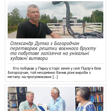
Олександр Дутка з Богородчан
перетворює рештки воєнного брухту
та побутове залізяччя на унікальні
художні витвори
Хто побував у Парку історії землі у селі Підгір’я біля
Богородчан, той неодмінно бачив різні вироби з
металу: на прогулянкових […]