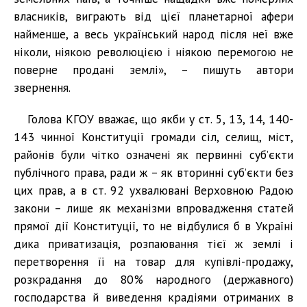
власників, виграють від цієї планетарної афери
найменше, а весь український народ після неї вже
ніколи, ніякою революцією і ніякою перемогою не
поверне продані землі», – пишуть автори
звернення.
Голова КГОУ вважає, що якби у ст. 5, 13, 14, 140-
143 чинної Конституції громади сіл, селищ, міст,
районів були чітко означені як первинні суб’єкти
публічного права, ради ж – як вторинні суб’єкти без
цих прав, а в ст. 92 ухвалювані Верховною Радою
закони – лише як механізми впровадження статей
прямої дії Конституції, то не відбулися б в Україні
дика приватизація, розпаювання тієї ж землі і
перетворення її на товар для купівлі-продажу,
розкрадання до 80% народного (державного)
господарства й виведення крадіями отриманих в