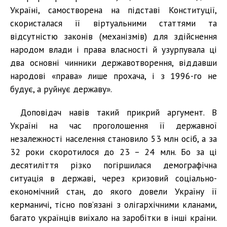
Україні, самостворена на підставі Конституції,
скористалася її віртуальними статтями та
відсутністю законів (механізмів) для здійснення
народом влади і права власності й узурпувала ці
два основні чинники державотворення, віддавши
народові «права» лише прохача, і з 1996-го не
будує, а руйнує державу».
Доповідач навів такий прикрий аргумент. В
Україні на час проголошення її державної
незалежності населення становило 53 млн осіб, а за
32 роки скоротилося до 23 – 24 млн. Бо за ці
десятиліття різко погіршилася демографічна
ситуація в державі, через кризовий соціально-
економічний стан, до якого довели Україну її
керманичі, тісно пов’язані з олігархічними кланами,
багато українців виїхало на заробітки в інші країни.