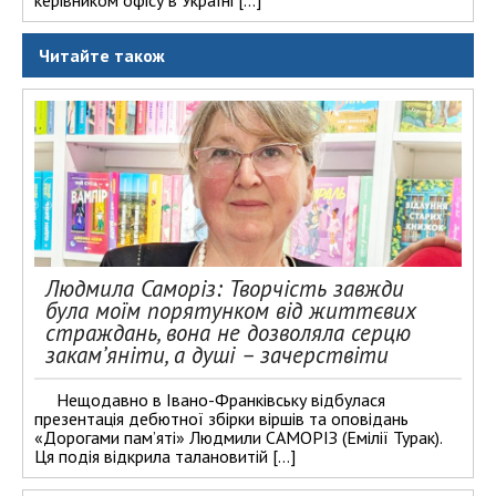
керівником офісу в Україні […]
Читайте також
Людмила Саморіз: Творчість завжди
була моїм порятунком від життєвих
страждань, вона не дозволяла серцю
закам’яніти, а душі – зачерствіти
Нещодавно в Івано-Франківську відбулася
презентація дебютної збірки віршів та оповідань
«Дорогами пам’яті» Людмили САМОРІЗ (Емілії Турак).
Ця подія відкрила талановитій […]