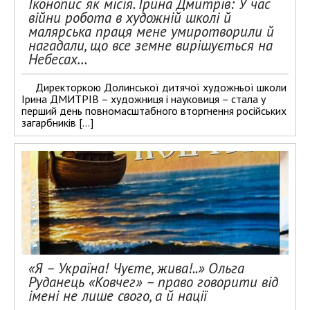
Іконопис як місія. Ірина Дмитрів: У час
війни робота в художній школі й
малярська праця мене умиротворили й
нагадали, що все земне вирішується на
Небесах…
Директоркою Долинської дитячої художньої школи
Ірина ДМИТРІВ – художниця і науковиця – стала у
перший день повномасштабного вторгнення російських
загарбників […]
«Я – Україна! Чуєте, жива!..» Ольга
Руданець «Ковчег» – право говорити від
імені не лише свого, а й нації