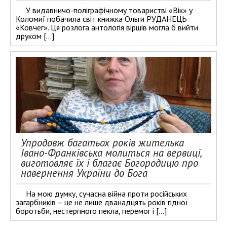
У видавничо-поліграфічному товаристві «Вік» у
Коломиї побачила світ книжка Ольги РУДАНЕЦЬ
«Ковчег». Ця розлога антологія віршів могла б вийти
друком […]
Упродовж багатьох років жителька
Івано-Франківська молиться на вервиці,
виготовляє їх і благає Богородицю про
навернення України до Бога
На мою думку, сучасна війна проти російських
загарбників – це не лише дванадцять років гідної
боротьби, нестерпного пекла, перемог і […]