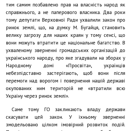
тим самим позбавлено прав на власність народ як
справжнього, а не паперового власника. Два роки
тому депутати Верховної Ради ухвалили закон про
ринок землі, що, на думку М. Бугайця, становить
велику загрозу для наших краян у тому сенсі, що
вони можуть втратити це національне багатство. В
ухваленому зверненні громадських організацій до
українського народу, про яке згадували на зборах у
Народному домі «Просвіта», українців
небезпідставно застерігають, щоб вони після
перемоги над ворогом і повернення нашій державі
окупованих ним територій не «втратили всю
Україну через ринок землі».
Саме тому ГО закликають владу держави
скасувати цей закон. У їхньому зверненні
змодельовано цілком імовірний розвиток подій.