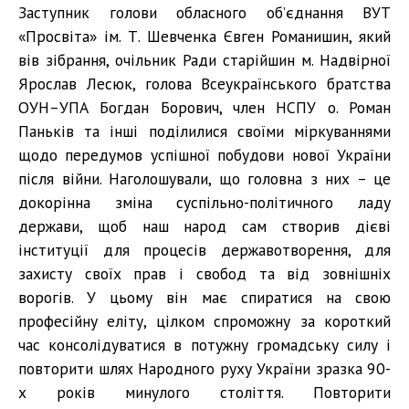
Заступник голови обласного об’єднання ВУТ
«Просвіта» ім. Т. Шевченка Євген Романишин, який
вів зібрання, очільник Ради старійшин м. Надвірної
Ярослав Лесюк, голова Всеукраїнського братства
ОУН–УПА Богдан Борович, член НСПУ о. Роман
Паньків та інші поділилися своїми міркуваннями
щодо передумов успішної побудови нової України
після війни. Наголошували, що головна з них – це
докорінна зміна суспільно-політичного ладу
держави, щоб наш народ сам створив дієві
інституції для процесів державотворення, для
захисту своїх прав і свобод та від зовнішніх
ворогів. У цьому він має спиратися на свою
професійну еліту, цілком спроможну за короткий
час консолідуватися в потужну громадську силу і
повторити шлях Народного руху України зразка 90-
х років минулого століття. Повторити