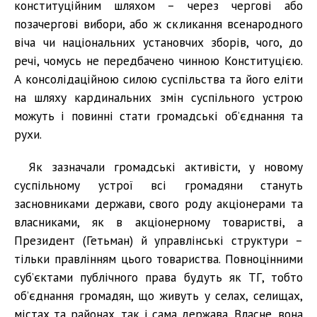
конституційним шляхом – через чергові або
позачергові вибори, або ж скликання всенародного
віча чи національних установчих зборів, чого, до
речі, чомусь не передбачено чинною Конституцією.
А консолідаційною силою суспільства та його еліти
на шляху кардинальних змін суспільного устрою
можуть і повинні стати громадські об’єднання та
рухи.
Як зазначали громадські активісти, у новому
суспільному устрої всі громадяни стануть
засновниками держави, свого роду акціонерами та
власниками, як в акціонерному товаристві, а
Президент (Гетьман) й управлінські структури –
тільки правлінням цього товариства. Повноцінними
суб’єктами публічного права будуть як ТГ, тобто
об’єднання громадян, що живуть у селах, селищах,
містах та районах, так і сама держава. Власне, вона