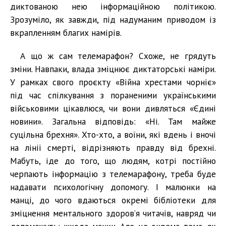
диктованою нею інформаційною політикою.
Зрозуміло, як завжди, під надуманим приводом із
вкрапленням благих намірів.
А що ж сам телемарафон? Схоже, не грядуть
зміни. Навпаки, влада зміцнює диктаторські наміри.
У рамках свого проєкту «Війна хрестами чорніє»
під час спілкування з пораненими українськими
військовими цікавлюся, чи вони дивляться «Єдині
новини». Загальна відповідь: «Ні. Там майже
суцільна брехня». Хто-хто, а воїни, які вдень і вночі
на лінії смерті, відрізняють правду від брехні.
Мабуть, іде до того, що людям, котрі постійно
черпають інформацію з телемарафону, треба буде
надавати психологічну допомогу. І малюнки на
манці, до чого вдаються окремі бібліотеки для
зміцнення ментального здоров’я читачів, навряд чи