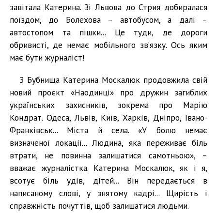
завітала Катерина. Зі Львова до Стрия добиралася
поїздом, до Болехова – автобусом, а далі –
автостопом та пішки... Це туди, де дороги
обривисті, де немає мобільного зв’язку. Ось яким
має бути журналіст!
З Бубнища Катерина Москалюк продовжила свій
новий проєкт «Наодинці» про дружин загиблих
українських захисників, зокрема про Марію
Кондрат. Одеса, Львів, Київ, Харків, Дніпро, Івано-
Франківськ... Міста й села. «У болю немає
визначеної локації... Людина, яка переживає біль
втрати, не повинна залишатися самотньою», –
вважає журналістка. Катерина Москалюк, як і я,
всотує біль удів, дітей... Він передається в
написаному слові, у знятому кадрі... Щирість і
справжність почуттів, щоб залишатися людьми.