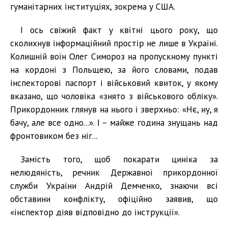
гуманітарних інституціях, зокрема у США.
І ось свіжий факт у квітні цього року, що
сколихнув інформаційний простір не лише в Україні.
Колишній воїн Олег Симороз на пропускному пункті
на кордоні з Польщею, за його словами, подав
інспекторові паспорт і військовий квиток, у якому
вказано, що чоловіка «знято з військового обліку».
Прикордонник глянув на нього і зверхньо: «Нє, ну, я
бачу, але все одно...». І – майже година знущань над
фронтовиком без ніг...
Замість того, щоб покарати циніка за
нелюдяність, речник Державної прикордонної
служби України Андрій Демченко, знаючи всі
обставини конфлікту, офіційно заявив, що
«інспектор діяв відповідно до інструкції».