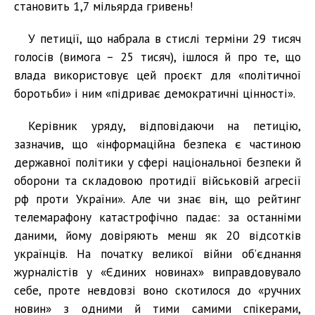
становить 1,7 мільярда гривень!
У петиції, що набрала в стислі терміни 29 тисяч
голосів (вимога – 25 тисяч), ішлося й про те, що
влада використовує цей проєкт для «політичної
боротьби» і ним «підриває демократичні цінності».
Керівник уряду, відповідаючи на петицію,
зазначив, що «інформаційна безпека є частиною
державної політики у сфері національної безпеки й
оборони та складовою протидії військовій агресії
рф проти України». Але чи знає він, що рейтинг
телемарафону катастрофічно падає: за останніми
даними, йому довіряють менш як 20 відсотків
українців. На початку великої війни об’єднання
журналістів у «Єдиних новинах» виправдовувало
себе, проте невдовзі воно скотилося до «ручних
новин» з одними й тими самими спікерами,