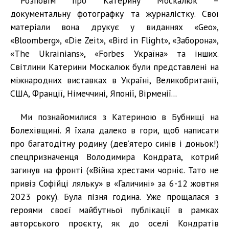
Розповім про Катерину Москалюк –
документальну фотографку та журналістку. Свої
матеріали вона друкує у виданнях «Geo»,
«Bloomberg», «Die Zeit», «Bird in Flight», «Заборона»,
«The Ukrainians», «Forbes Україна» та інших.
Світлини Катерини Москалюк були представлені на
міжнародних виставках в Україні, Великобританії,
США, Франції, Німеччині, Японії, Вірменії...
Ми познайомилися з Катериною в Бубнищі на
Болехівщині. Я їхала далеко в гори, щоб написати
про багатодітну родину (дев’ятеро синів і доньок!)
спецпризначенця Володимира Кондрата, котрий
загинув на фронті («Війна хрестами чорніє. Тато не
привіз Софійці ляльку» в «Галичині» за 6-12 жовтня
2023 року). Була пізня година. Уже прощалася з
героями своєї майбутньої публікації в рамках
авторського проєкту, як до оселі Кондратів