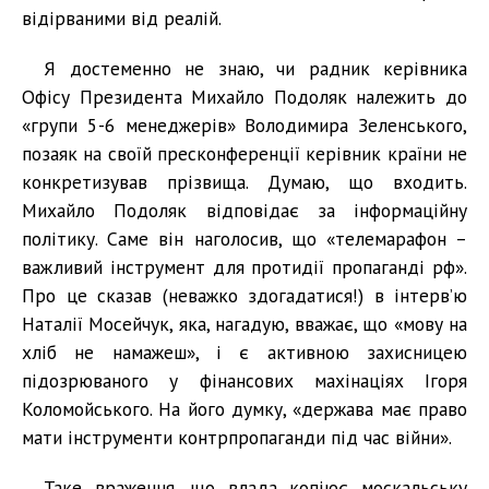
відірваними від реалій.
Я достеменно не знаю, чи радник керівника
Офісу Президента Михайло Подоляк належить до
«групи 5-6 менеджерів» Володимира Зеленського,
позаяк на своїй пресконференції керівник країни не
конкретизував прізвища. Думаю, що входить.
Михайло Подоляк відповідає за інформаційну
політику. Саме він наголосив, що «телемарафон –
важливий інструмент для протидії пропаганді рф».
Про це сказав (неважко здогадатися!) в інтерв’ю
Наталії Мосейчук, яка, нагадую, вважає, що «мову на
хліб не намажеш», і є активною захисницею
підозрюваного у фінансових махінаціях Ігоря
Коломойського. На його думку, «держава має право
мати інструменти контрпропаганди під час війни».
Таке враження, що влада копіює москальську