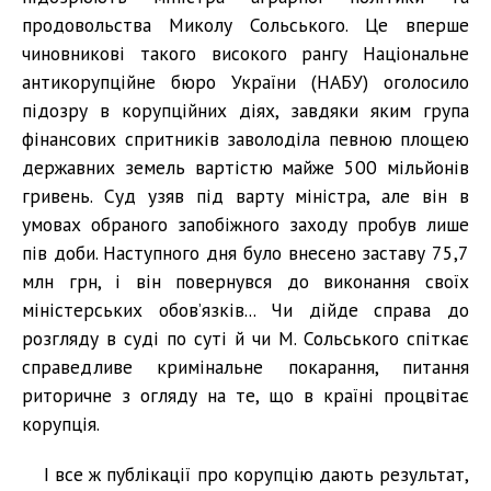
продовольства Миколу Сольського. Це вперше
чиновникові такого високого рангу Національне
антикорупційне бюро України (НАБУ) оголосило
підозру в корупційних діях, завдяки яким група
фінансових спритників заволоділа певною площею
державних земель вартістю майже 500 мільйонів
гривень. Суд узяв під варту міністра, але він в
умовах обраного запобіжного заходу пробув лише
пів доби. Наступного дня було внесено заставу 75,7
млн грн, і він повернувся до виконання своїх
міністерських обов’язків... Чи дійде справа до
розгляду в суді по суті й чи М. Сольського спіткає
справедливе кримінальне покарання, питання
риторичне з огляду на те, що в країні процвітає
корупція.
І все ж публікації про корупцію дають результат,