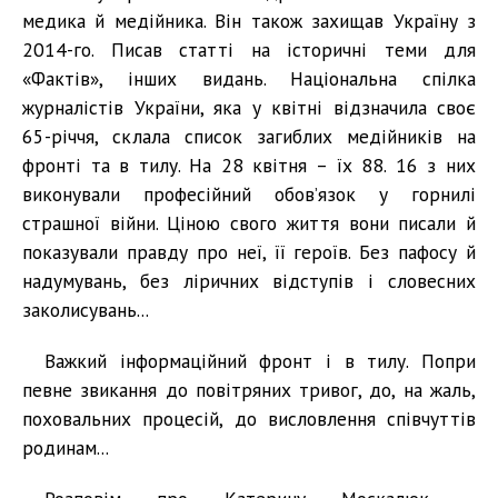
медика й медійника. Він також захищав Україну з
2014-го. Писав статті на історичні теми для
«Фактів», інших видань. Національна спілка
журналістів України, яка у квітні відзначила своє
65-річчя, склала список загиблих медійників на
фронті та в тилу. На 28 квітня – їх 88. 16 з них
виконували професійний обов’язок у горнилі
страшної війни. Ціною свого життя вони писали й
показували правду про неї, її героїв. Без пафосу й
надумувань, без ліричних відступів і словесних
заколисувань...
Важкий інформаційний фронт і в тилу. Попри
певне звикання до повітряних тривог, до, на жаль,
поховальних процесій, до висловлення співчуттів
родинам...