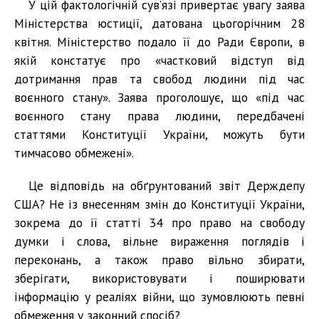
У цій фактологічній сув’язі привертає увагу заява
Міністерства юстиції, датована цьогорічним 28
квітня. Міністерство подало її до Ради Європи, в
якій констатує про «частковий відступ від
дотримання прав та свобод людини під час
воєнного стану». Заява проголошує, що «під час
воєнного стану права людини, передбачені
статтями Конституції України, можуть бути
тимчасово обмежені».
Це відповідь на обґрунтований звіт Держдепу
США? Не із внесенням змін до Конституції України,
зокрема до її статті 34 про право на свободу
думки і слова, вільне вираження поглядів і
переконань, а також право вільно збирати,
зберігати, використовувати і поширювати
інформацію у реаліях війни, що зумовлюють певні
обмеження у законний спосіб?