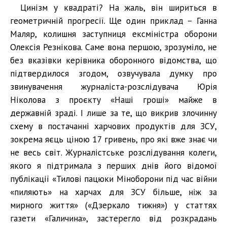
Цинізм у квадраті? На жаль, він шириться в
геометричній прогресії. Ще один приклад – Ганна
Маляр, колишня заступниця ексміністра оборони
Олексія Резнікова. Саме вона першою, зрозуміло, не
без вказівки керівника оборонного відомства, що
підтвердилося згодом, озвучувала думку про
звинувачення журналіста-розслідувача Юрія
Ніколова з проєкту «Наші гроші» майже в
державній зраді. І лише за те, що викрив злочинну
схему в постачанні харчових продуктів для ЗСУ,
зокрема яєць ціною 17 гривень, про які вже знає чи
не весь світ. Журналістське розслідування колеги,
якого я підтримала з перших днів його відомої
публікації «Тилові пацюки Міноборони під час війни
«пиляють» на харчах для ЗСУ більше, ніж за
мирного життя» («Дзеркало тижня») у статтях
газети «Галичина», застерегло від розкрадань