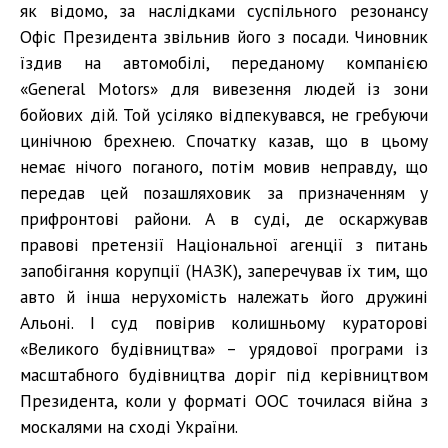
як відомо, за наслідками суспільного резонансу
Офіс Президента звільнив його з посади. Чиновник
їздив на автомобілі, переданому компанією
«General Motors» для вивезення людей із зони
бойових дій. Той усіляко відпекувався, не гребуючи
цинічною брехнею. Спочатку казав, що в цьому
немає нічого поганого, потім мовив неправду, що
передав цей позашляховик за призначенням у
прифронтові райони. А в суді, де оскаржував
правові претензії Національної агенції з питань
запобігання корупції (НАЗК), заперечував їх тим, що
авто й інша нерухомість належать його дружині
Альоні. І суд повірив колишньому кураторові
«Великого будівництва» – урядової програми із
масштабного будівництва доріг під керівництвом
Президента, коли у форматі ООС точилася війна з
москалями на сході України.