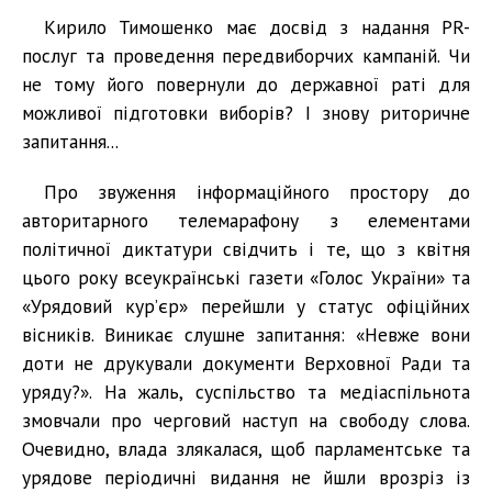
Кирило Тимошенко має досвід з надання PR-
послуг та проведення передвиборчих кампаній. Чи
не тому його повернули до державної раті для
можливої підготовки виборів? І знову риторичне
запитання...
Про звуження інформаційного простору до
авторитарного телемарафону з елементами
політичної диктатури свідчить і те, що з квітня
цього року всеукраїнські газети «Голос України» та
«Урядовий кур’єр» перейшли у статус офіційних
вісників. Виникає слушне запитання: «Невже вони
доти не друкували документи Верховної Ради та
уряду?». На жаль, суспільство та медіаспільнота
змовчали про черговий наступ на свободу слова.
Очевидно, влада злякалася, щоб парламентське та
урядове періодичні видання не йшли врозріз із