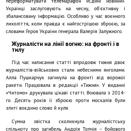
переформатувати телемарафон «Єдині новини».
Українці заслуговують на чесну, об’єктивну і
збалансовану інформацію. Особливо у час воєнного
лихоліття, коли правда є найгострішою зброєю, за
словами Героя України генерала Валерія Залужного.
Журналісти на лінії вогню: на фронті і в
тилу
Під час написання статті впродовж тижня двоє
журналістів-військових стали небесними янголами.
Алла Пушкарчук загинула на фронті від ворожої
ракети. Працювала в редакції «Тижня». У виданні
«Читомо» друкувала цікаві статті. Воювала з 2014-
го. Десять років її зброєю проти москалів були
злиті воєдино слово й куля.
Сумна звістка сколихнула журналістську
спільноту про загибель Андрія Топчія – бойового