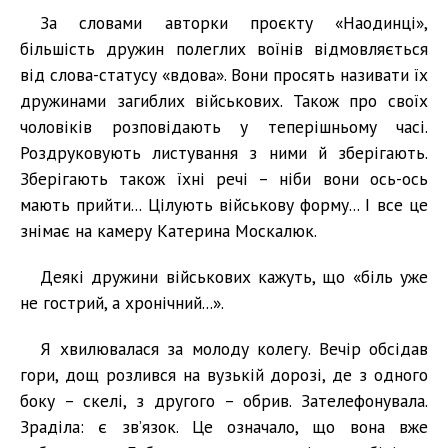
За словами авторки проєкту «Наодинці»,
більшість дружин полеглих воїнів відмовляється
від слова-статусу «вдова». Вони просять називати їх
дружинами загиблих військових. Також про своїх
чоловіків розповідають у теперішньому часі.
Роздруковують листування з ними й зберігають.
Зберігають також їхні речі – ніби вони ось-ось
мають прийти... Цілують військову форму... І все це
знімає на камеру Катерина Москалюк.
Деякі дружини військових кажуть, що «біль уже
не гострий, а хронічний...».
Я хвилювалася за молоду колегу. Вечір обсідав
гори, дощ розлився на вузькій дорозі, де з одного
боку – скелі, з другого – обрив. Зателефонувала.
Зраділа: є зв’язок. Це означало, що вона вже