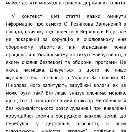
майже десяти мільярдів гривень державних коштів.
У контексті цієї статті важко оминути
інформацію про самого О. Резнікова. Звільнений з
посади, причому під оплески у Верховній Раді, але
не покараний за корупцію в очолюваному ним
оборонному відомстві, він віднедавна почав
працювати в Українському інституті майбутнього, в
якому очолив безпекові та оборонні програми. Це
якась насмішка. Дивується з цього не лише
журналістська спільнота в Україні. За словами Ю.
Ніколова, його запитують зарубіжні колеги: як це
може бути так? Він лише знизує плечима, мовляв,
що є, то є. І наводить свіжий приклад. Не обійшлося
без журналістського розслідування і при виявленні
корупційної схеми з оборудкою навколо землі, що
перебуває у державній власності, в чому
підозрюють міністра аграрної політики та