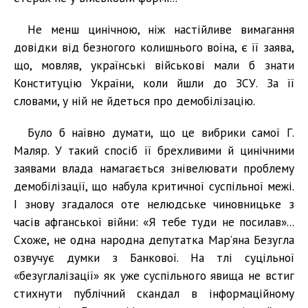
Не менш цинічною, ніж настійливе вимагання
довідки від безногого колишнього воїна, є її заява,
що, мовляв, українські військові мали б знати
Конституцію України, коли йшли до ЗСУ. За її
словами, у ній не йдеться про демобілізацію.
Було б наївно думати, що це вибрики самої Г.
Маляр. У такий спосіб її брехливими й цинічними
заявами влада намагається знівелювати проблему
демобілізації, що набула критичної суспільної межі.
І знову згадалося оте нелюдське чиновницьке з
часів афганської війни: «Я тебе туди не посилав»...
Схоже, не одна народна депутатка Мар’яна Безугла
озвучує думки з Банкової. На тлі суцільної
«безуглалізації» як уже суспільного явища не встиг
стихнути публічний скандал в інформаційному