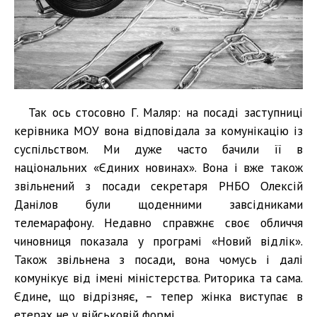
Так ось стосовно Г. Маляр: на посаді заступниці
керівника МОУ вона відповідала за комунікацію із
суспільством. Ми дуже часто бачили її в
національних «Єдиних новинах». Вона і вже також
звільнений з посади секретаря РНБО Олексій
Данілов були щоденними завсідниками
телемарафону. Недавно справжнє своє обличчя
чиновниця показала у програмі «Новий відлік».
Також звільнена з посади, вона чомусь і далі
комунікує від імені міністерства. Риторика та сама.
Єдине, що відрізняє, – тепер жінка виступає в
етерах не у військовій формі...