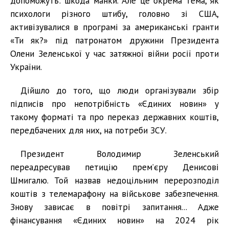
допоможуть: шкода манки. Але це окрема тема, як
психологи різного штибу, головно зі США,
активізувалися в програмі за американські гранти
«Ти як?» під патронатом дружини Президента
Олени Зеленської у час затяжної війни росії проти
України.
Дійшло до того, що люди організували збір
підписів про непотрібність «Єдиних новин» у
такому форматі та про переказ державних коштів,
передбачених для них, на потреби ЗСУ.
Президент Володимир Зеленський
переадресував петицію прем’єру Денисові
Шмигалю. Той назвав недоцільним перерозподіл
коштів з телемарафону на військове забезпечення.
Знову зависає в повітрі запитання... Адже
фінансування «Єдиних новин» на 2024 рік