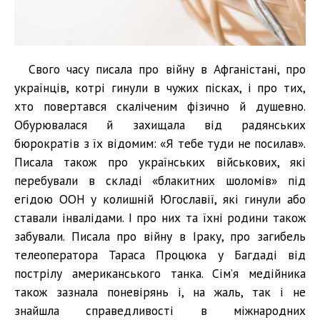
Свого часу писала про війну в Афганістані, про
українців, котрі гинули в чужих пісках, і про тих,
хто повертався скаліченим фізично й душевно.
Обурювалася й захищала від радянських
бюрократів з їх відомим: «Я тебе туди не посилав».
Писала також про українських військових, які
перебували в складі «блакитних шоломів» під
егідою ООН у колишній Югославії, які гинули або
ставали інвалідами. І про них та їхні родини також
забували. Писала про війну в Іраку, про загибель
телеоператора Тараса Процюка у Багдаді від
пострілу американського танка. Сім’я медійника
також зазнала поневірянь і, на жаль, так і не
знайшла справедливості в міжнародних