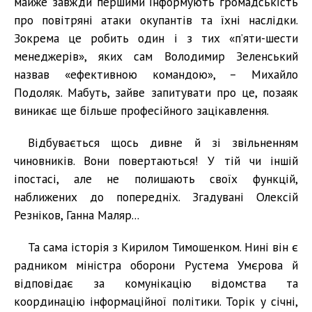
майже завжди першими інформують громадськість
про повітряні атаки окупантів та їхні наслідки.
Зокрема це робить один і з тих «п’яти-шести
менеджерів», яких сам Володимир Зеленський
назвав «ефективною командою», – Михайло
Подоляк. Мабуть, зайве запитувати про це, позаяк
виникає ще більше професійного зацікавлення.
Відбувається щось дивне й зі звільненням
чиновників. Вони повертаються! У тій чи іншій
іпостасі, але не полишають своїх функцій,
наближених до попередніх. Згадувані Олексій
Резніков, Ганна Маляр...
Та сама історія з Кирилом Тимошенком. Нині він є
радником міністра оборони Рустема Умєрова й
відповідає за комунікацію відомства та
координацію інформаційної політики. Торік у січні,