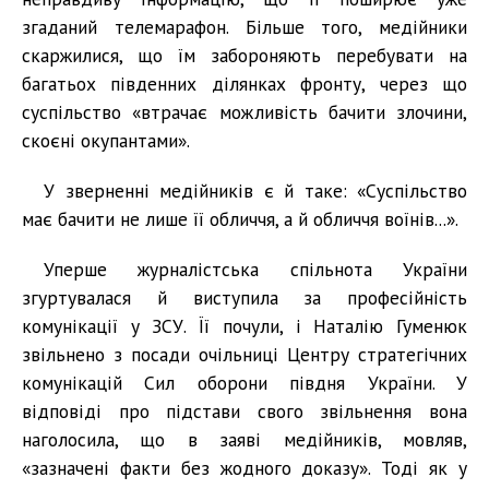
згаданий телемарафон. Більше того, медійники
скаржилися, що їм забороняють перебувати на
багатьох південних ділянках фронту, через що
суспільство «втрачає можливість бачити злочини,
скоєні окупантами».
У зверненні медійників є й таке: «Суспільство
має бачити не лише її обличчя, а й обличчя воїнів...».
Уперше журналістська спільнота України
згуртувалася й виступила за професійність
комунікації у ЗСУ. Її почули, і Наталію Гуменюк
звільнено з посади очільниці Центру стратегічних
комунікацій Сил оборони півдня України. У
відповіді про підстави свого звільнення вона
наголосила, що в заяві медійників, мовляв,
«зазначені факти без жодного доказу». Тоді як у