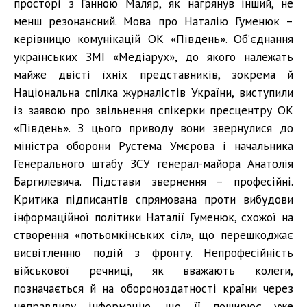
просторі з Ганною Маляр, як нагрянув інший, не
менш резонансний. Мова про Наталію Гуменюк –
керівницю комунікацій ОК «Південь». Об’єднання
українських ЗМІ «Медіарух», до якого належать
майже двісті їхніх представників, зокрема й
Національна спілка журналістів України, виступили
із заявою про звільнення спікерки пресцентру ОК
«Південь». З цього приводу вони звернулися до
міністра оборони Рустема Умєрова і начальника
Генерального штабу ЗСУ генерал-майора Анатолія
Баргилевича. Підстави звернення – професійні.
Критика підписантів спрямована проти вибудови
інформаційної політики Наталії Гуменюк, схожої на
створення «потьомкінських сіл», що перешкоджає
висвітленню подій з фронту. Непрофесійність
військової речниці, як вважають колеги,
позначається й на обороноздатності країни через
неправдиву інформацію, що її поширює уже