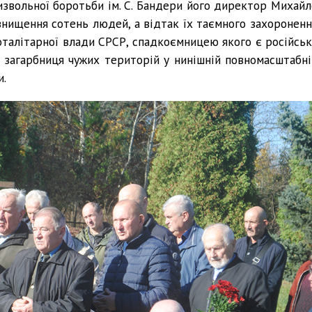
извольної боротьби ім. С. Бандери його директор Михайл
знищення сотень людей, а відтак їх таємного захороненн
оталітарної влади СРСР, спадкоємницею якого є російськ
 загарбниця чужих територій у нинішній повномасштабні
и.