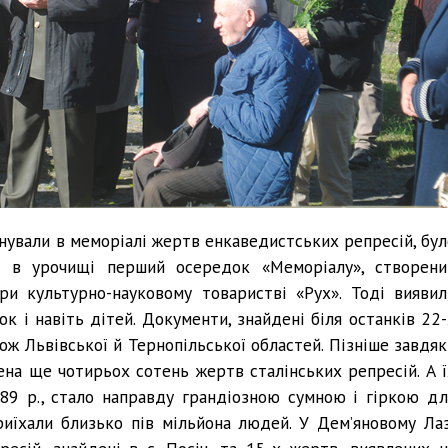
анували в меморіалі жертв енкаведистських репресій, бул
ів в урочищі перший осередок «Меморіалу», створени
ри культурно-науковому товаристві «Рух». Тоді виявил
ок і навіть дітей. Документи, знайдені біля останків 22-
акож Львівської й Тернопільської областей. Пізніше завдя
ена ще чотирьох сотень жертв сталінських репресій. А ї
89 р., стало направду грандіозною сумною і гіркою дл
иїхали близько пів мільйона людей. У Дем’яновому Лаз