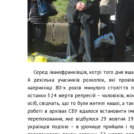
Серед іванофранківців, котрі того дня вш
й декілька учасників розкопок, які пров
наприкінці 80-х років минулого століття п
останки 524 жертв репресій – чоловіків, жін
осіб, свідчать, що то були жителі нашої, а т
роботі в архівах СБУ вдалося встановити ім
перепоховання, яке відбулося 29 жовтня 19
українців подією – в урочище прийшли і пр