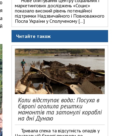
Нове опитування Центру соціальних і
о
маркетингових досліджень «Социс»
я
показало високий рівень потенційної
підтримки Надзвичайного і Повноважного
а
Посла України у Сполученому […]
й
Читайте також
Коли відступає вода: Посуха в
Європі оголила рештки
мамонтів та затонулі кораблі
на дні Дунаю
Тривала спека та відсутність опадів у
Центральній Європі призвели до