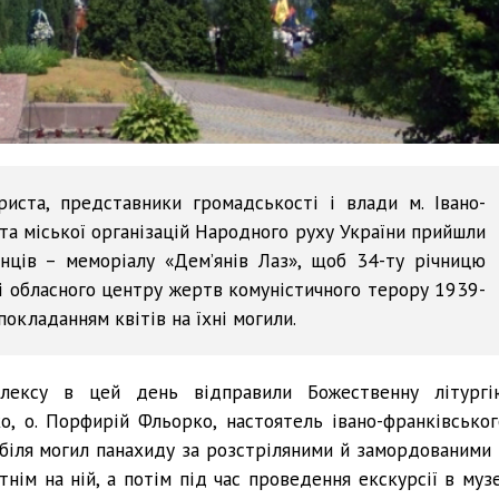
иста, представники громадськості і влади м. Івано-
та міської організацій Народного руху України прийшли
їнців – меморіалу «Дем’янів Лаз», щоб 34-ту річницю
і обласного центру жертв комуністичного терору 1939-
окладанням квітів на їхні могили.
плексу в цей день відправили Божественну літургі
о, о. Порфирій Фльорко, настоятель івано-франківськог
 біля могил панахиду за розстріляними й замордованими 
нім на ній, а потім під час проведення екскурсії в музе