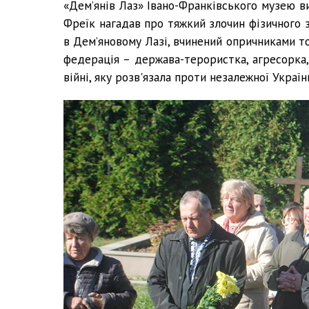
«Дем’янів Лаз» Івано-Франківського музею в
Фреїк нагадав про тяжкий злочин фізичного 
в Дем’яновому Лазі, вчинений опричниками т
федерація – держава-терористка, агресорка,
війні, яку розв'язала проти незалежної Україн