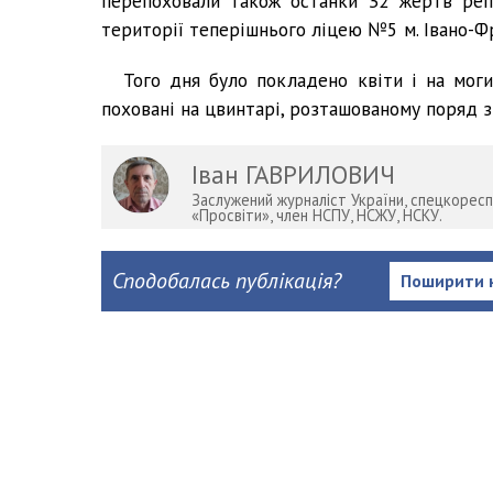
перепоховали також останки 32 жертв репре
території теперішнього ліцею №5 м. Івано-Ф
Того дня було покладено квіти і на могил
поховані на цвинтарі, розташованому поряд з
Іван ГАВРИЛОВИЧ
Заслужений журналіст України, спецкореспо
«Просвіти», член НСПУ, НСЖУ, НСКУ.
Сподобалась публікація?
Поширити 