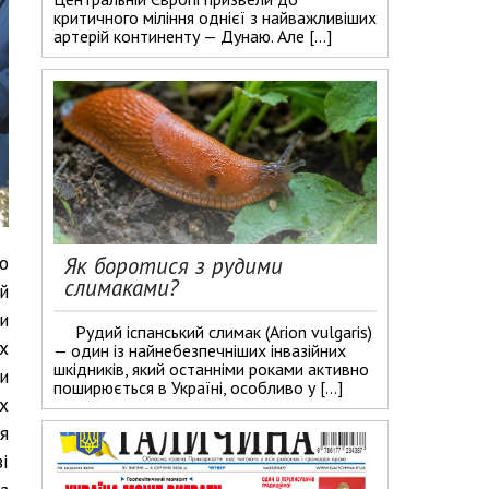
критичного міління однієї з найважливіших
артерій континенту — Дунаю. Але […]
о
Як боротися з рудими
слимаками?
й
и
Рудий іспанський слимак (Arion vulgaris)
х
— один із найнебезпечніших інвазійних
шкідників, який останніми роками активно
ки
поширюється в Україні, особливо у […]
х
я
і