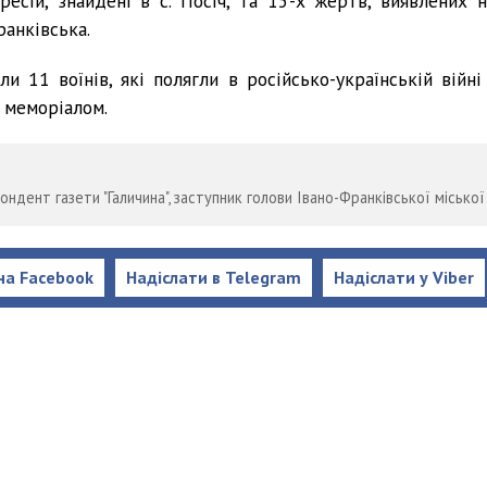
сій, знайдені в с. Посіч, та 15-х жертв, виявлених н
ранківська.
и 11 воїнів, які полягли в російсько-українській війні 
 меморіалом.
ндент газети "Галичина", заступник голови Івано-Франківської міської
на Facebook
Надіслати в Telegram
Надіслати у Viber