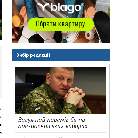
Вибір редакції
ю
о
Залужний переміг би на
в
президентських виборах
ї