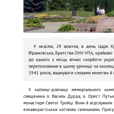
У неділю, 29 жовтня, в день Царя Хр
Франківська, Братства ОУН-УПА, крайової 
до одного з місць вічної скорботи укра
перепоховання в цьому урочищі на околиц
1941 років, вшанувати словами молитви й п
У каплиці-дзвіниці меморіального ком
священики о. Василь Дурда, о. Орест Путьк
монастиря Святої Тройці. Вони й відслужили
енкаведистських катівнях галичанами. Присут