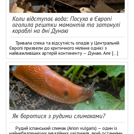
Коли відступає вода: Посуха в Європі
оголила рештки мамонтів та затонулі
кораблі на дні Дунаю
Тривала спека та відсутність опадів у Центральній
Європі призвели до критичного міління однієї з
найважливіших артерій континенту — Дунаю. Але […]
Як боротися з рудими слимаками?
Рудий іспанський слимак (Arion vulgaris) — один із
найнебезпечніших інвазійних шкідників, який останніми