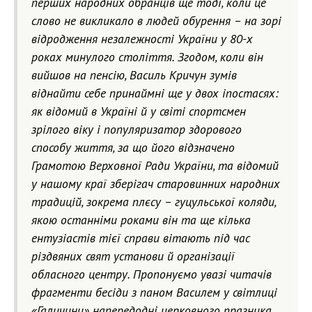
перших народних обранців ще тоді, коли це
слово не викликало в людей обурення – на зорі
відродження незалежності України у 80-х
роках минулого століття. Згодом, коли він
вийшов на пенсію, Василь Кричун зумів
віднайти себе принаймні ще у двох іпостасях:
як відомий в Україні й у світі спортсмен
зрілого віку і популяризатор здорового
способу життя, за що його відзначено
Грамотою Верховної Ради України, та відомий
у нашому краї зберігач старовинних народних
традицій, зокрема плєсу – гуцульської коляди,
якою останніми роками він та ще кілька
ентузіастів тієї справи вітають під час
різдвяних свят установи й організації
обласного центру. Пропонуємо увазі читачів
фрагменти бесіди з паном Василем у світлиці
«Галичини» напередодні церковного празника