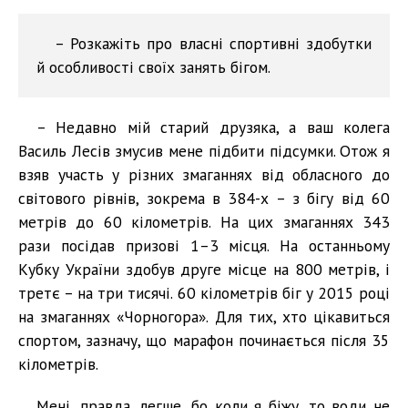
– Розкажіть про власні спортивні здобутки
й особливості своїх занять бігом.
– Недавно мій старий друзяка, а ваш колега
Василь Лесів змусив мене підбити підсумки. Отож я
взяв участь у різних змаганнях від обласного до
світового рівнів, зокрема в 384-х – з бігу від 60
метрів до 60 кілометрів. На цих змаганнях 343
рази посідав призові 1–3 місця. На останньому
Кубку України здобув друге місце на 800 метрів, і
третє – на три тисячі. 60 кілометрів біг у 2015 році
на змаганнях «Чорногора». Для тих, хто цікавиться
спортом, зазначу, що марафон починається після 35
кілометрів.
Мені, правда, легше, бо коли я біжу, то води не