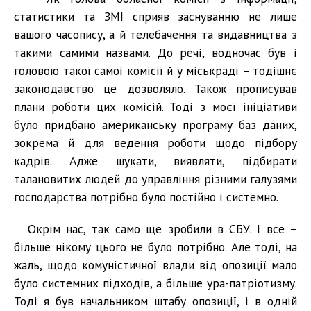
статистики та ЗМІ сприяв заснуванню не лише
вашого часопису, а й телебачення та видавництва з
такими самими назвами. До речі, водночас був і
головою такої самої комісії й у міськраді – тодішнє
законодавство це дозволяло. Також прописував
плани роботи цих комісій. Тоді з моєї ініціативи
було придбано американську програму баз даних,
зокрема й для ведення роботи щодо підбору
кадрів. Адже шукати, виявляти, підбирати
талановитих людей до управління різними галузями
господарства потрібно було постійно і системно.
Окрім нас, так само ще зробили в СБУ. І все –
більше нікому цього не було потрібно. Але тоді, на
жаль, щодо комуністичної влади від опозиції мало
було системних підходів, а більше ура-патріотизму.
Тоді я був начальником штабу опозиції, і в одній