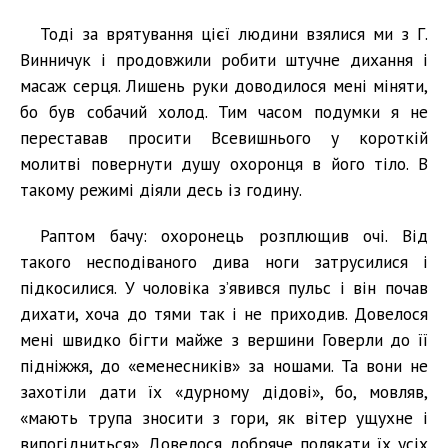
Тоді за врятування цієї людини взялися ми з Г.
Винничук і продовжили робити штучне дихання і
масаж серця. Лишень руки доводилося мені міняти,
бо був собачий холод. Тим часом подумки я не
переставав просити Всевишнього у короткій
молитві повернути душу охоронця в його тіло. В
такому режимі діяли десь із годину.
Раптом бачу: охоронець розплющив очі. Від
такого несподіваного дива ноги затрусилися і
підкосилися. У чоловіка з’явився пульс і він почав
дихати, хоча до тями так і не приходив. Довелося
мені швидко бігти майже з вершини Говерли до її
підніжжя, до «еменесників» за ношами. Та вони не
захотіли дати їх «дурному дідові», бо, мовляв,
«мають трупа зносити з гори, як вітер ущухне і
випогідниться». Довелося добряче полякати їх усіх