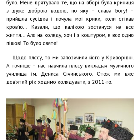
було. Мене врятувало те, що на вборі була криниця
з дуже доброю водою, по яку – слава Богу! –
прийшла сусідка і почула мої крики, коли стікав
кров’ю… Казали, що калікою зостануся на все
життя… Але на коляду, хоч і з коштуром, я все одно
пішов! То було святе!
Щодо плєсу, то ми запозичили його у Криворівні.
А точніше – нас навчила плєсу викладач музичного
училища ім. Дениса Січинського. Отож ми вже
дев’ятий рік ходимо колядувати, з 2011-го.