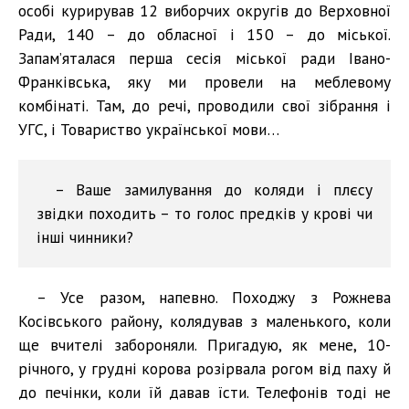
особі курирував 12 виборчих округів до Верховної
Ради, 140 – до обласної і 150 – до міської.
Запам’яталася перша сесія міської ради Івано-
Франківська, яку ми провели на меблевому
комбінаті. Там, до речі, проводили свої зібрання і
УГС, і Товариство української мови…
– Ваше замилування до коляди і плєсу
звідки походить – то голос предків у крові чи
інші чинники?
– Усе разом, напевно. Походжу з Рожнева
Косівського району, колядував з маленького, коли
ще вчителі забороняли. Пригадую, як мене, 10-
річного, у грудні корова розірвала рогом від паху й
до печінки, коли їй давав їсти. Телефонів тоді не