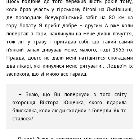
Щось подібне до того пережив шість років тому,
коли брав участь у гірському бігові на Львівщині,
де проводили Всеукраїнський забіг на 80 км на
гору Лопату. Я прибіг добре – другим. А вже коли
повертав з гори, нахлинули на мене дивні почуття,
тож ліг у траву і пригадав собі, що такий самий
п’янкий запах дивував мене, малого, тоді 1955-го.
Правда, довго не дали мені натішитися спогадами
два лікарі, які кинулися мене рятувати… Ледво’м їх
заспокоїв, що зі мною все гаразд.
– Знаю, що Ви повернули з того світу
охоронця Віктора Ющенка, якого вдарила
блискавка, коли люди сходили з Говерли. Як то
сталося?
– Я тоді йшов з депутатом міськради молодою