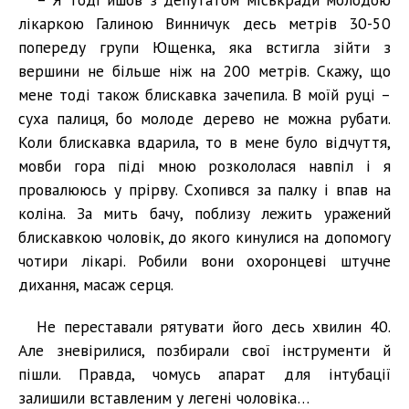
лікаркою Галиною Винничук десь метрів 30-50
попереду групи Ющенка, яка встигла зійти з
вершини не більше ніж на 200 метрів. Скажу, що
мене тоді також блискавка зачепила. В моїй руці –
суха палиця, бо молоде дерево не можна рубати.
Коли блискавка вдарила, то в мене було відчуття,
мовби гора піді мною розкололася навпіл і я
провалююсь у прірву. Схопився за палку і впав на
коліна. За мить бачу, поблизу лежить уражений
блискавкою чоловік, до якого кинулися на допомогу
чотири лікарі. Робили вони охоронцеві штучне
дихання, масаж серця.
Не переставали рятувати його десь хвилин 40.
Але зневірилися, позбирали свої інструменти й
пішли. Правда, чомусь апарат для інтубації
залишили вставленим у легені чоловіка…