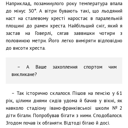
Наприклад, позаминулого року температура впала
до мінус 30°. А вітри бувають такі, що льодяний
наст на сталевому хресті наростає в паралельній
площині до рамен хреста. Найбільший сніг, який я
застав на Говерлі, сягав заввишки чотири з
половиною метри. Його легко виміряти відповідно
до висоти хреста.
– А Ваше захоплення спортом чим
викликане?
– Так історично склалося. Пішов на пенсію у 61
рік, цілими днями сидів удома й бачив у вікні, як
навколо стадіону івано-франківської школи №2
діти бігали. Попробував бігати з ними. Сподобалося.
Згодом почав їх обганяти. Відтоді бігаю й досі.