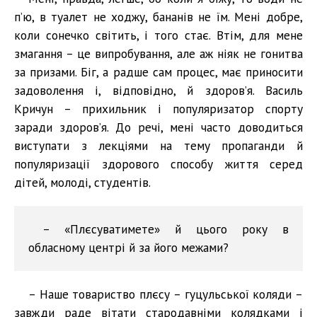
п’ю, в туалет не ходжу, бананів не їм. Мені добре,
коли сонечко світить, і того стає. Втім, для мене
змагання – це випробування, але аж ніяк не гонитва
за призами. Біг, а радше сам процес, має приносити
задоволення і, відповідно, й здоров’я. Василь
Кричун – прихильник і популяризатор спорту
заради здоров’я. До речі, мені часто доводиться
виступати з лекціями на тему пропаганди й
популяризації здорового способу життя серед
дітей, молоді, студентів.
– «Плєсуватимете» й цього року в
обласному центрі й за його межами?
– Наше товариство плєсу – гуцульської коляди –
завжди раде вітати стародавніми колядками і