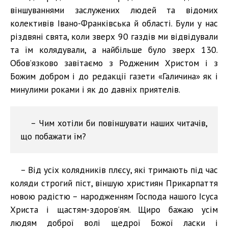
віншуваннями заслужених людей та відомих
колективів Івано-Франківська й області. Були у нас
різдвяні свята, коли зверх 90 газдів ми відвідували
та їм колядували, а найбільше було зверх 130.
Обов’язково завітаємо з Родженим Христом і з
Божим добром і до редакції газети «Галичина» як і
минулими роками і як до давніх приятелів.
– Чим хотіли би повіншувати наших читачів,
що побажати їм?
– Від усіх колядників плєсу, які тримають під час
коляди строгий піст, віншую християн Прикарпаття
новою радістю – народженням Господа нашого Ісуса
Христа і щастям-здоров’ям. Щиро бажаю усім
людям доброї волі щедрої Божої ласки і