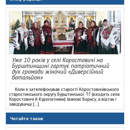
Уже 10 років у селі Коростовичі на
Бурштинщині гартує патріотичний
дух громади жіночий «Диверсійний
батальйон»
Коли я зателефонував старості Коростовичівського
старостинського округу Бурштинської ТГ (входять села
Коростовичі й Куропатники) Іванові Борису, а відтак і
завідувачці […]
Читайте також