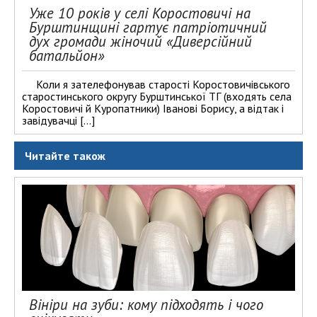
Уже 10 років у селі Коростовичі на
Бурштинщині гартує патріотичний
дух громади жіночий «Диверсійний
батальйон»
Коли я зателефонував старості Коростовичівського
старостинського округу Бурштинської ТГ (входять села
Коростовичі й Куропатники) Іванові Борису, а відтак і
завідувачці […]
Читайте також
Вініри на зуби: кому підходять і чого