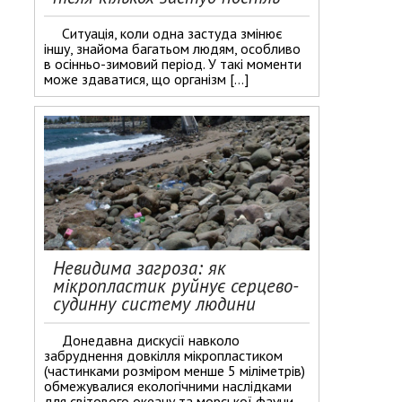
Ситуація, коли одна застуда змінює
іншу, знайома багатьом людям, особливо
в осінньо-зимовий період. У такі моменти
може здаватися, що організм […]
Невидима загроза: як
мікропластик руйнує серцево-
судинну систему людини
Донедавна дискусії навколо
забруднення довкілля мікропластиком
(частинками розміром менше 5 міліметрів)
обмежувалися екологічними наслідками
для світового океану та морської фауни.