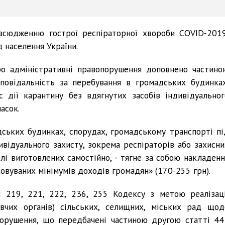
овсюдженню гострої респіраторної хвороби COVID-2019
 населення України.
о адміністративні правопорушення доповнено частино
повідальність за перебування в громадських будинках
с дії карантину без вдягнутих засобів індивідуальног
асок.
дських будинках, спорудах, громадському транспорті пі
дивідуального захисту, зокрема респіраторів або захисни
слі виготовлених самостійно, - тягне за собою накладенн
овуваних мінімумів доходів громадян» (170-255 грн).
 219, 221, 222, 236, 255 Кодексу з метою реалізаці
авчих органів) сільських, селищних, міських рад щод
порушення, що передбачені частиною другою статті 44