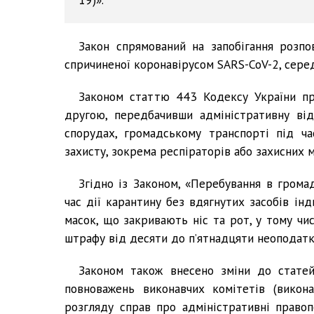
Закон спрямований на запобігання розп
спричиненої коронавірусом SARS-CoV-2, серед
Законом статтю 443 Кодексу України пр
другою, передбачивши адміністративну від
спорудах, громадському транспорті під ча
захисту, зокрема респіраторів або захисних м
Згідно із Законом, «Перебування в грома
час дії карантину без вдягнутих засобів ін
масок, що закривають ніс та рот, у тому чи
штрафу від десяти до п’ятнадцяти неоподатк
Законом також внесено зміни до статей
повноважень виконавчих комітетів (викон
розгляду справ про адміністративні право