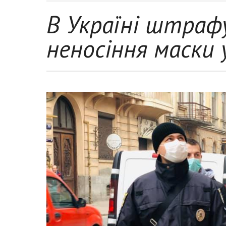
В Україні штра
неносіння маски 