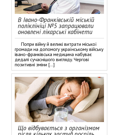
В Івано-Франківській міській
поліклініці №5 запрацювали
оновлені лікарські кабінети
Попри війну й великі витрати міської
громади на допомогу українському війську
івано-франківська медицина набуває
дедалі сучаснішого вигляду. Чергові
позитивні зміни […]
Що відбувається з організмом
після кількох застуд поспіль