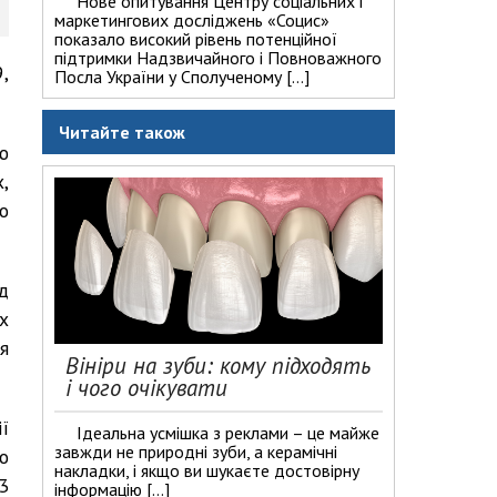
Нове опитування Центру соціальних і
маркетингових досліджень «Социс»
показало високий рівень потенційної
підтримки Надзвичайного і Повноважного
,
Посла України у Сполученому […]
Читайте також
ю
,
о
д
х
я
Вініри на зуби: кому підходять
і чого очікувати
ї
Ідеальна усмішка з реклами – це майже
завжди не природні зуби, а керамічні
о
накладки, і якщо ви шукаєте достовірну
3
інформацію […]