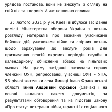
урядова постанова, вони не зможуть з огляду на
свій вік та здоров’я. А час невпинно спливає…
25 лютого 2021 р. у м. Києві відбулося засідання
комісії Міністерства оборони України з питань
розгляду матеріалів про визнання учасниками
бойових дій, учасниками війни та спірних питань
щодо зарахування до вислуги років для
призначення пенсій окремих періодів служби в
календарному обчисленні абзако на пільгових
умовах. На цьому засіданні заслухали справу
членкині ОУН, репресованої, учасниці ОУН – УПА,
93-річної жительки села Ямниці Івано-Франківської
області
Ганни Андріївни Курської
(Савчак) і на
основі наданого пакету документів, за
результатами обговорення та на підставі Закону
«Про статус ветеранів війни, гарантії їх соціального