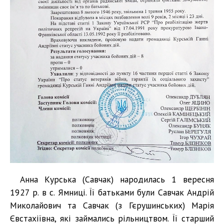
Анна Курська (Савчак) народилась 1 вересня
1927 р. в с. Ямниці. Її батьками були Савчак Андрій
Миколайович та Савчак (з Гєрушинських) Марія
Євстахіївна, які займались рільництвом. Її старший