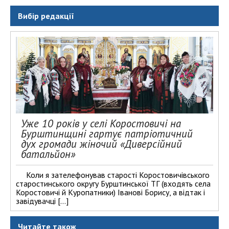
Вибір редакції
Уже 10 років у селі Коростовичі на
Бурштинщині гартує патріотичний
дух громади жіночий «Диверсійний
батальйон»
Коли я зателефонував старості Коростовичівського
старостинського округу Бурштинської ТГ (входять села
Коростовичі й Куропатники) Іванові Борису, а відтак і
завідувачці […]
Читайте також