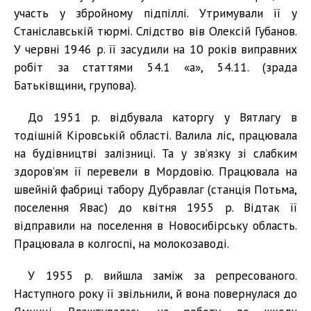
участь у збройному підпіллі. Утримували її у
Станіславській тюрмі. Слідство вів Олексій Губанов.
У червні 1946 р. її засудили на 10 років виправних
робіт за статтями 54.1 «а», 54.11. (зрада
Батьківщини, групова).
До 1951 р. відбувала каторгу у Вятлагу в
тодішній Кіровській області. Валила ліс, працювала
на будівництві залізниці. Та у зв’язку зі слабким
здоров’ям її перевели в Мордовію. Працювала на
швейній фабриці табору Дубравлаг (станція Потьма,
поселення Явас) до квітня 1955 р. Відтак її
відправили на поселення в Новосибірську область.
Працювала в колгоспі, на молокозаводі.
У 1955 р. вийшла заміж за репресованого.
Наступного року її звільнили, й вона повернулася до