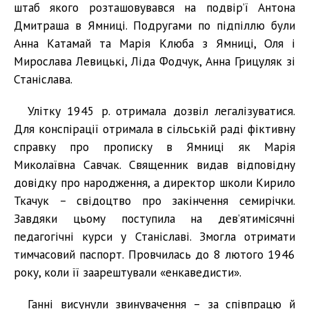
штаб якого розташовувався на подвір’ї Антона
Дмитраша в Ямниці. Подругами по підпіллю були
Анна Катамай та Марія Клюба з Ямниці, Оля і
Мирослава Левицькі, Ліда Фодчук, Анна Грицуляк зі
Станіслава.
Улітку 1945 р. отримала дозвіл легалізуватися.
Для конспірації отримала в сільській раді фіктивну
справку про прописку в Ямниці як Марія
Миколаївна Савчак. Священник видав відповідну
довідку про народження, а директор школи Кирило
Ткачук – свідоцтво про закінчення семирічки.
Завдяки цьому поступила на дев’ятимісячні
педагогічні курси у Станіславі. Змогла отримати
тимчасовий паспорт. Провчилась до 8 лютого 1946
року, коли її заарештували «енкаведисти».
Ганні висунули звинувачення – за співпрацю й