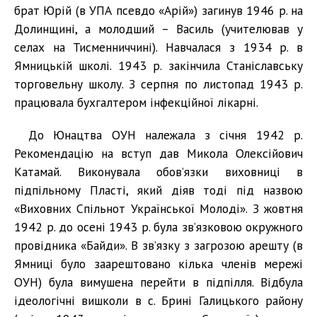
брат Юрій (в УПА псевдо «Арій») загинув 1946 р. на
Долинщині, а молодший – Василь (учителював у
селах на Тисменниччині). Навчалася з 1934 р. в
Ямницькій школі. 1943 р. закінчила Станіславську
торговельну школу. З серпня по листопад 1943 р.
працювала бухгалтером інфекційної лікарні.
До Юнацтва ОУН належала з січня 1942 р.
Рекомендацію на вступ дав Микола Олексійович
Катамай. Виконувала обов’язки виховниці в
підпільному Пласті, який діяв тоді під назвою
«Виховних Спільнот Української Молоді». З жовтня
1942 р. до осені 1943 р. була зв’язковою окружного
провідника «Байди». В зв’язку з загрозою арешту (в
Ямниці було заарештовано кілька членів мережі
ОУН) була вимушена перейти в підпілля. Відбула
ідеологічні вишколи в с. Брині Галицького району