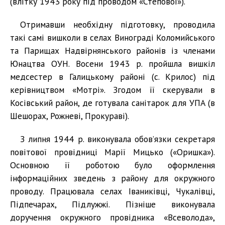
(влітку 1943 року під проводом «Степової»).
Отримавши необхідну підготовку, проводила
такі самі вишколи в селах Винограді Коломийського
та Парищах Надвірнянського районів із членами
Юнацтва ОУН. Восени 1943 р. пройшла вишкіл
медсестер в Галицькому районі (с. Крилос) під
керівництвом «Мотрі». Згодом її скерували в
Косівський район, де готувала санітарок для УПА (в
Шешорах, Рожневі, Прокураві).
З липня 1944 р. виконувала обов’язки секретаря
повітової провідниці Марії Мицько («Оришка»).
Основною її роботою було оформлення
інформаційних зведень з району для окружного
проводу. Працювала селах Іваниківці, Чукалівці,
Підпечарах, Підлужжі. Пізніше виконувала
доручення окружного провідника «Всеволода»,