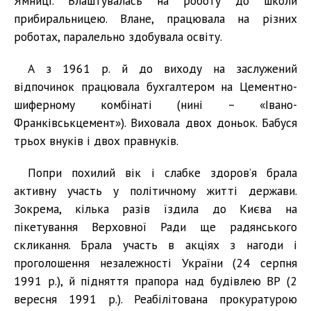
Ямниці. Влаштувалась на роботу до школи
прибиральницею. Влане, працювала на різних
роботах, паралельно здобувала освіту.
А з 1961 р. й до виходу на заслужений
відпочинок працювала бухгалтером на Цементно-
шиферному комбінаті (нині – «Івано-
Франківськцемент»). Виховала двох доньок. Бабуся
трьох внуків і двох правнуків.
Попри похилий вік і слабке здоров’я брала
активну участь у політичному житті держави.
Зокрема, кілька разів їздила до Києва на
пікетування Верховної Ради ще радянського
скликання. Брала участь в акціях з нагоди і
проголошення незалежності України (24 серпня
1991 р.), й підняття прапора над будівлею ВР (2
вересня 1991 р.). Реабілітована прокуратурою