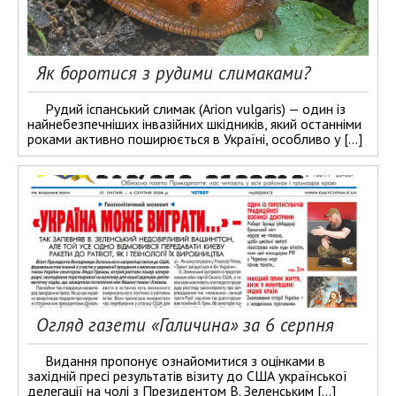
Як боротися з рудими слимаками?
Рудий іспанський слимак (Arion vulgaris) — один із
найнебезпечніших інвазійних шкідників, який останніми
роками активно поширюється в Україні, особливо у […]
Огляд газети «Галичина» за 6 серпня
Видання пропонує ознайомитися з оцінками в
західній пресі результатів візиту до США української
делегації на чолі з Президентом В. Зеленським […]