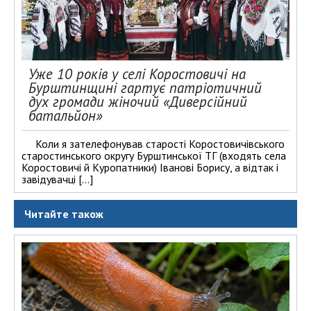
Уже 10 років у селі Коростовичі на
Бурштинщині гартує патріотичний
дух громади жіночий «Диверсійний
батальйон»
Коли я зателефонував старості Коростовичівського
старостинського округу Бурштинської ТГ (входять села
Коростовичі й Куропатники) Іванові Борису, а відтак і
завідувачці […]
Читайте також