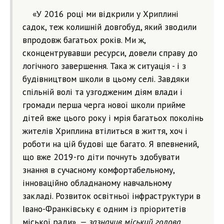
«У 2016 році ми відкрили у Хриплині
садок, теж колишній довгобуд, який зводили
впродовж багатьох років. Ми ж,
сконцентрувавши ресурси, довели справу до
логічного завершення. Така ж ситуація - і з
будівництвом школи в цьому селі. Завдяки
спільній волі та узгодженим діям влади і
громади перша черга нової школи прийме
дітей вже цього року і мрія багатьох поколінь
жителів Хриплина втілиться в життя, хоч і
роботи на цій будові ще багато. Я впевнений,
що вже 2019-го діти почнуть здобувати
знання в сучасному комфортабельному,
інноваційно обладнаному навчальному
закладі. Розвиток освітньої інфраструктури в
Івано-Франківську є одним із пріоритетів
міської ради»,
— зазначив міський голова