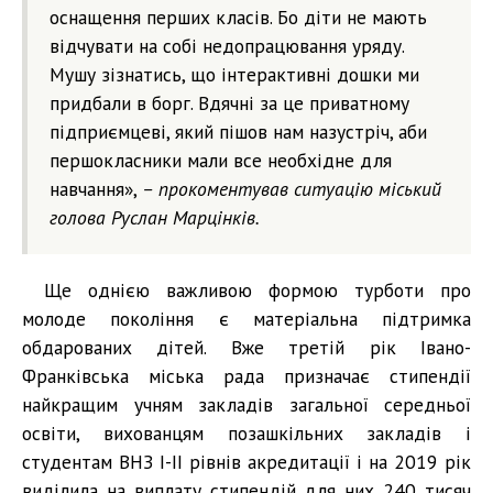
оснащення перших класів. Бо діти не мають
відчувати на собі недопрацювання уряду.
Мушу зізнатись, що інтерактивні дошки ми
придбали в борг. Вдячні за це приватному
підприємцеві, який пішов нам назустріч, аби
першокласники мали все необхідне для
навчання»,
– прокоментував ситуацію міський
голова Руслан Марцінків.
Ще однією важливою формою турботи про
молоде покоління є матеріальна підтримка
обдарованих дітей. Вже третій рік Івано-
Франківська міська рада призначає стипендії
найкращим учням закладів загальної середньої
освіти, вихованцям позашкільних закладів і
студентам ВНЗ І-ІІ рівнів акредитації і на 2019 рік
виділила на виплату стипендій для них 240 тисяч