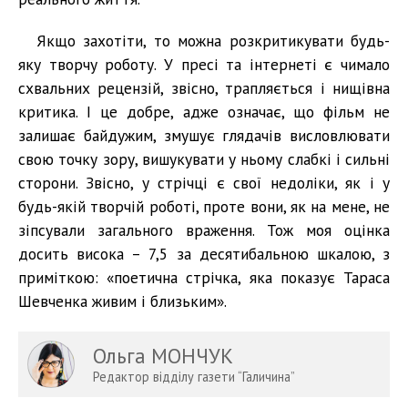
Якщо захотіти, то можна розкритикувати будь-
яку творчу роботу. У пресі та інтернеті є чимало
схвальних рецензій, звісно, трапляється і нищівна
критика. І це добре, адже означає, що фільм не
залишає байдужим, змушує глядачів висловлювати
свою точку зору, вишукувати у ньому слабкі і сильні
сторони. Звісно, у стрічці є свої недоліки, як і у
будь-якій творчій роботі, проте вони, як на мене, не
зіпсували загального враження. Тож моя оцінка
досить висока – 7,5 за десятибальною шкалою, з
приміткою: «поетична стрічка, яка показує Тараса
Шевченка живим і близьким».
Ольга МОНЧУК
Редактор відділу газети “Галичина”