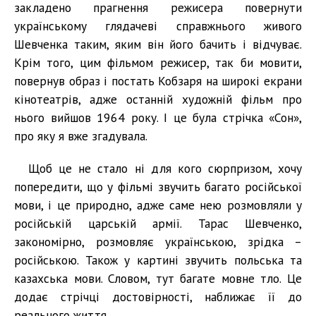
закладено прагнення режисера повернути
українському глядачеві справжнього живого
Шевченка таким, яким він його бачить і відчуває.
Крім того, цим фільмом режисер, так би мовити,
повернув образ і постать Кобзаря на широкі екрани
кінотеатрів, адже останній художній фільм про
нього вийшов 1964 року. І це була стрічка «Сон»,
про яку я вже згадувала.
Щоб це не стало ні для кого сюрпризом, хочу
попередити, що у фільмі звучить багато російської
мови, і це природно, адже саме нею розмовляли у
російській царській армії. Тарас Шевченко,
закономірно, розмовляє українською, зрідка –
російською. Також у картині звучить польська та
казахська мови. Словом, тут багате мовне тло. Це
додає стрічці достовірності, наближає її до
реального життя.