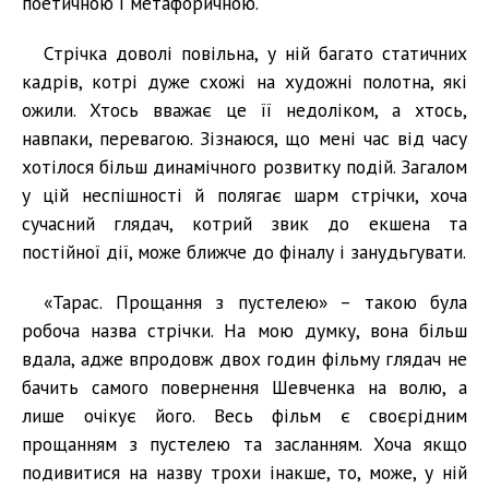
поетичною і метафоричною.
Стрічка доволі повільна, у ній багато статичних
кадрів, котрі дуже схожі на художні полотна, які
ожили. Хтось вважає це її недоліком, а хтось,
навпаки, перевагою. Зізнаюся, що мені час від часу
хотілося більш динамічного розвитку подій. Загалом
у цій неспішності й полягає шарм стрічки, хоча
сучасний глядач, котрий звик до екшена та
постійної дії, може ближче до фіналу і занудьгувати.
«Тарас. Прощання з пустелею» – такою була
робоча назва стрічки. На мою думку, вона більш
вдала, адже впродовж двох годин фільму глядач не
бачить самого повернення Шевченка на волю, а
лише очікує його. Весь фільм є своєрідним
прощанням з пустелею та засланням. Хоча якщо
подивитися на назву трохи інакше, то, може, у ній