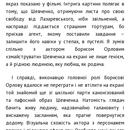
якраз показано у фільмі. Інтрига картини полягає в
тому, що Шевченко, отримуючи листа про свою
свободу від Лазаревського, ніби звільнений, а
насправді піддається страшним тортурам, бо
приїхав агент, якому поставили завдання –
залишити його навіки у степах, в пустелі. Я зумів
спільно з актором Борисом Орловим
«змайструвати» Шевченка на екрані не лише генієм,
а й рідною людиною, яку любиш, як родича.
І справді, виконавцю головної ролі Борисові
Орлову вдалося не переграти і не втілити на екрані
той знайомий ще зі шкільної парти канонізований
та пафосний образ Шевченка. Натомість глядач
бачить живу людину, надзвичайно талановиту і
виснажену засланням, яка прагне повернутися
додому. Візуальна схожість актора з персонажем