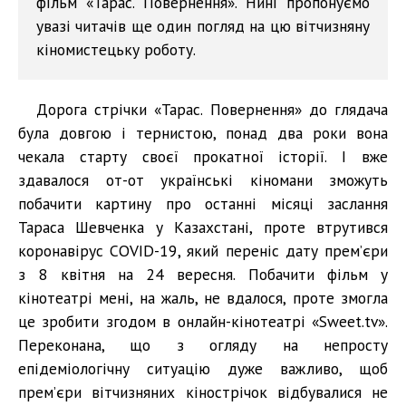
фільм «Тарас. Повернення». Нині пропонуємо
увазі читачів ще один погляд на цю вітчизняну
кіномистецьку роботу.
Дорога стрічки «Тарас. Повернення» до глядача
була довгою і тернистою, понад два роки вона
чекала старту своєї прокатної історії. І вже
здавалося от-от українські кіномани зможуть
побачити картину про останні місяці заслання
Тараса Шевченка у Казахстані, проте втрутився
коронавірус COVID-19, який переніс дату прем’єри
з 8 квітня на 24 вересня. Побачити фільм у
кінотеатрі мені, на жаль, не вдалося, проте змогла
це зробити згодом в онлайн-кінотеатрі «Sweet.tv».
Переконана, що з огляду на непросту
епідеміологічну ситуацію дуже важливо, щоб
прем’єри вітчизняних кінострічок відбувалися не