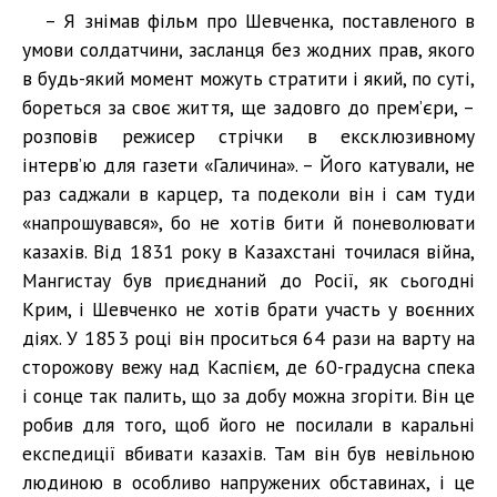
– Я знімав фільм про Шевченка, поставленого в
умови солдатчини, засланця без жодних прав, якого
в будь-який момент можуть стратити і який, по суті,
бореться за своє життя, ще задовго до прем’єри, –
розповів режисер стрічки в ексклюзивному
інтерв’ю для газети «Галичина». – Його катували, не
раз саджали в карцер, та подеколи він і сам туди
«напрошувався», бо не хотів бити й поневолювати
казахів. Від 1831 року в Казахстані точилася війна,
Мангистау був приєднаний до Росії, як сьогодні
Крим, і Шевченко не хотів брати участь у воєнних
діях. У 1853 році він проситься 64 рази на варту на
сторожову вежу над Каспієм, де 60-градусна спека
і сонце так палить, що за добу можна згоріти. Він це
робив для того, щоб його не посилали в каральні
експедиції вбивати казахів. Там він був невільною
людиною в особливо напружених обставинах, і це