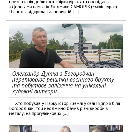
презентація дебютної збірки віршів та оповідань
«Дорогами пам’яті» Людмили САМОРІЗ (Емілії Турак).
Ця подія відкрила талановитій […]
Олександр Дутка з Богородчан
перетворює рештки воєнного брухту
та побутове залізяччя на унікальні
художні витвори
Хто побував у Парку історії землі у селі Підгір’я біля
Богородчан, той неодмінно бачив різні вироби з
металу: на прогулянкових […]