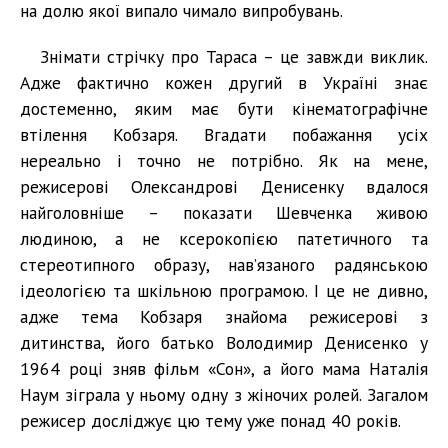
на долю якої випало чимало випробувань.
Знімати стрічку про Тараса – це завжди виклик.
Адже фактично кожен другий в Україні знає
достеменно, яким має бути кінематографічне
втілення Кобзаря. Вгадати побажання усіх
нереально і точно не потрібно. Як на мене,
режисерові Олександрові Денисенку вдалося
найголовніше – показати Шевченка живою
людиною, а не ксерокопією патетичного та
стереотипного образу, нав’язаного радянською
ідеологією та шкільною програмою. І це не дивно,
адже тема Кобзаря знайома режисерові з
дитинства, його батько Володимир Денисенко у
1964 році зняв фільм «Сон», а його мама Наталія
Наум зіграла у ньому одну з жіночих ролей. Загалом
режисер досліджує цю тему уже понад 40 років.