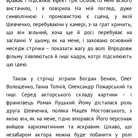
вражає і підсилює ефект гри. Особисто мені всього
вистачило, і я повірила. На мій погляд, дуже
символічною і промовистою є сцена, у якій
Шевченко, перебуваючи у камері, з-за грат кричить,
що він вільний, хоча ще й досі перебуває на
засланні. У цьому, як на мене, і заховано основний
меседж стрічки – показати жагу до волі. Впродовж
фільму з’являються й інші кадри, котрі підсилюють
цю ідею.
Також у стрічці зіграли Богдан Бенюк, Олег
Волощенко, Ганна Топчій, Олександр Пожарський та
інші. Серед акторського складу картини – і
франківець Роман Луцький. Йому дісталася роль
друга Шевченка, поляка Мацея Мостовського, з
якою він, як на мене, гідно впорався. Його персонаж
вийшов харизматичним та яскравим. Цікаво, що
незабаром актора можна буде побачити у ролі