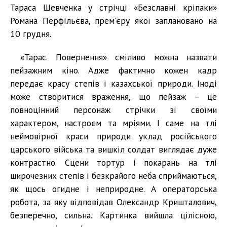
Тараса Шевченка у стрічці «Безславні кріпаки»
Романа Перфільєва, прем’єру якої заплановано на
10 грудня.
«Тарас. Повернення» сміливо можна назвати
пейзажним кіно. Адже фактично кожен кадр
передає красу степів і казахської природи. Іноді
може створитися враження, що пейзаж – це
повноцінний персонаж стрічки зі своїми
характером, настроєм та мріями. І саме на тлі
неймовірної краси природи уклад російського
царського війська та вишкіл солдат виглядає дуже
контрастно. Сцени тортур і покарань на тлі
широчезних степів і безкрайого неба сприймаються,
як щось огидне і неприродне. А операторська
робота, за яку відповідав Олександр Кришталович,
безперечно, сильна. Картинка вийшла цілісною,