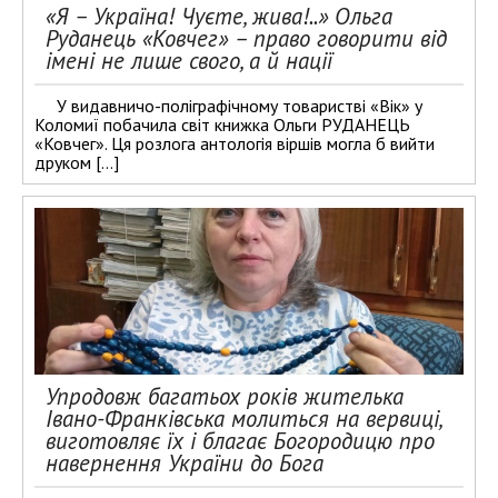
«Я – Україна! Чуєте, жива!..» Ольга
Руданець «Ковчег» – право говорити від
імені не лише свого, а й нації
У видавничо-поліграфічному товаристві «Вік» у
Коломиї побачила світ книжка Ольги РУДАНЕЦЬ
«Ковчег». Ця розлога антологія віршів могла б вийти
друком […]
Упродовж багатьох років жителька
Івано-Франківська молиться на вервиці,
виготовляє їх і благає Богородицю про
навернення України до Бога