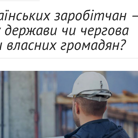
аїнських заробітчан 
 держави чи чергова
и власних громадян?