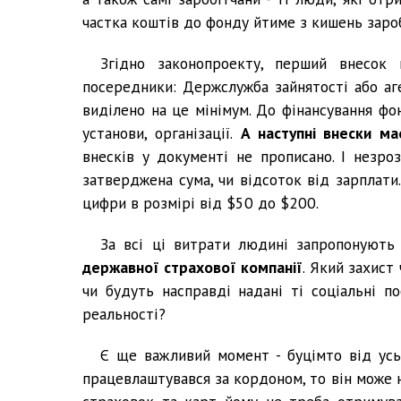
частка коштів до фонду йтиме з кишень зароб
Згідно законопроекту, перший внесок
посередники: Держслужба зайнятості або а
виділено на це мінімум. До фінансування фо
установи, організації.
А наступні внески м
внесків у документі не прописано. І незро
затверджена сума, чи відсоток від зарплат
цифри в розмірі від $50 до $200.
За всі ці витрати людині запропонують
державної страхової компанії
. Який захист
чи будуть насправді надані ті соціальні п
реальності?
Є ще важливий момент - буцімто від усь
працевлаштувався за кордоном, то він може н