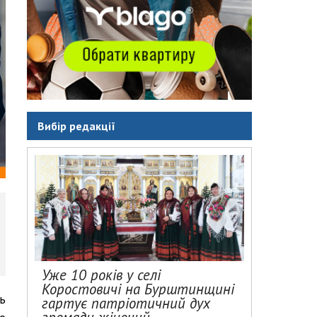
Вибір редакції
Уже 10 років у селі
Коростовичі на Бурштинщині
ь
гартує патріотичний дух