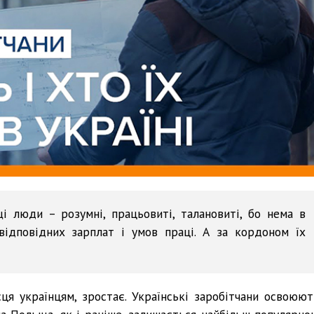
 люди – розумні, працьовиті, талановиті, бо нема в
відповідних зарплат і умов праці. А за кордоном їх
сця українцям, зростає. Українські заробітчани освоюют