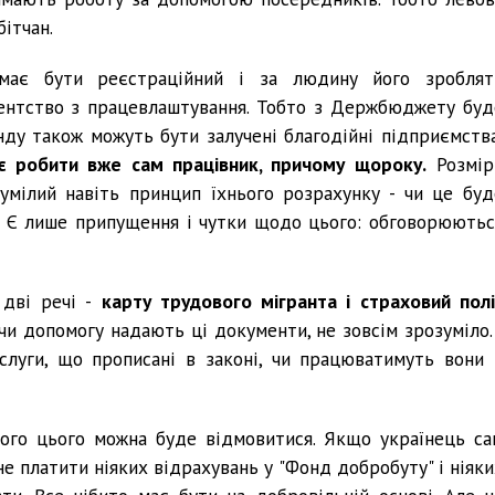
ітчан.
 має бути реєстраційний і за людину його зроблят
гентство з працевлаштування. Тобто з Держбюджету буд
нду також можуть бути залучені благодійні підприємства
ає робити вже сам працівник, причому щороку.
Розмір
зумілий навіть принцип їхнього розрахунку - чи це буд
и. Є лише припущення і чутки щодо цього: обговорюютьс
 дві речі -
карту трудового мігранта і страховий полі
 чи допомогу надають ці документи, не зовсім зрозуміло. 
ослуги, що прописані в законі, чи працюватимуть вони 
ого цього можна буде відмовитися. Якщо українець са
е платити ніяких відрахувань у "Фонд добробуту" і ніяки