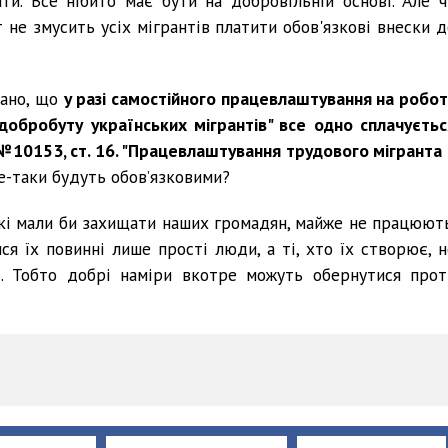
и. Все нібито має бути на добровільній основі. Але ч
 не змусить усіх мігрантів платити обов'язкові внески д
зано, що
у разі самостійного працевлаштування на робот
обробуту українських мігрантів" все одно сплачуєтьс
№10153, ст. 16. "Працевлаштування трудового мігранта 
все-таки будуть обов’язковими?
 які мали би захищати наших громадян, майже не працюють
 їх повинні лише прості люди, а ті, хто їх створює, н
ь. Тобто добрі наміри вкотре можуть обернутися прот