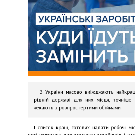
З України масово виїжджають найкращі
рідній державі для них місця, точніше 
чекають з розпростертими обіймами.
І список країн, готових надати робочі мі