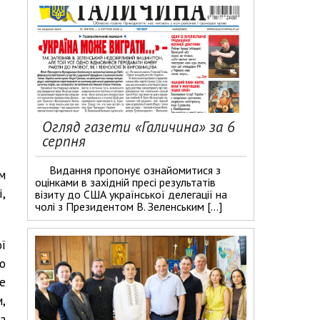
Огляд газети «Галичина» за 6
серпня
Видання пропонує ознайомитися з
м
оцінками в західній пресі результатів
,
візиту до США української делегації на
чолі з Президентом В. Зеленським […]
ї
во
е
,
а