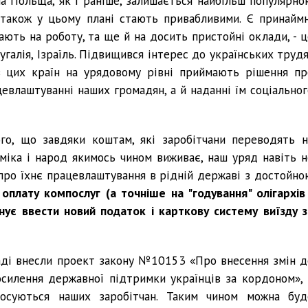
оча Польща, як і раніше, залишається найбільш популярно
 також у цьому плані стають привабливими. Є принаймн
ють на роботу, та ще й на досить пристойні оклади, - ц
угалія, Ізраїль. Підвищився інтерес до українських трудя
 із цих країн на урядовому рівні приймають рішення пр
цевлаштуванні наших громадян, а й наданні їм соціальног
го, що завдяки коштам, які заробітчани переводять н
міка і народ якимось чином виживає, наш уряд навіть н
про їхнє працевлаштування в рідній державі з достойно
плату компослуг (а точніше на "годування" олігархів 
нує ввести новий податок і карткову систему виїзду з
аді внесли проект закону №10153 «Про внесення змін д
силення державної підтримки українців за кордоном», 
тосуються наших заробітчан. Таким чином можна буд