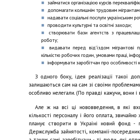
займатися організацією курсів перекваліфік
допомагати колишнім трудовим мігрантам ко
надавати соціальні послуги українським р
проводити культурні та освітні заходи;
створювати бази агентств з працевлашт
роботу;
видавати перед від'їздом мігрантові 
кількістю робочих годин, умовами праці, інфо
інформувати заробітчан про особливості кра
З одного боку, ідея реалізації такої до
залишаються сам на сам зі своїми проблемами
особливо нелегали. (По правді кажучи, вони і 
Але ж на всі ці нововведення, в які вх
кількості персоналу і його оплата, звичайно 
планує створити в Україні новий фонд - 
Держслужба зайнятості, компанії-посередни
а також самі заробітчани - ті люди, які от