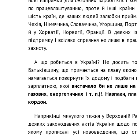
нові напрямки для сезонних заробітків. І х
по працевлаштуванню, проте й інші країни
шість країн, де наших людей залюбки прийма
Чехія, Німеччина, Словаччина, Угорщина, Порт
й у Хорватії, Норвегії, Франції. В деяких
підтримку і всіляке сприяння не лише в пра
захисту.
А що робиться в Україні? Не досить то
Батьківщину, ще тримається на плаву еконо
намагається повернути їх додому і подбати 
зарплатнею, якої
вистачало би не лише на о
газових, енергетичних і т. п.)!
.
Навпаки, пла
кордон.
Наприкінці минулого тижня у Верховній Р
деяких законодавчих актів України щодо по
якому прописані усі нововведення, що с