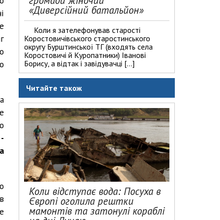
громади жіночий
ю
«Диверсійний батальйон»
і
е
Коли я зателефонував старості
г
Коростовичівського старостинського
округу Бурштинської ТГ (входять села
о
Коростовичі й Куропатники) Іванові
Борису, а відтак і завідувачці […]
о
Читайте також
а
е
ю
-
а
о
Коли відступає вода: Посуха в
в
Європі оголила рештки
мамонтів та затонулі кораблі
е