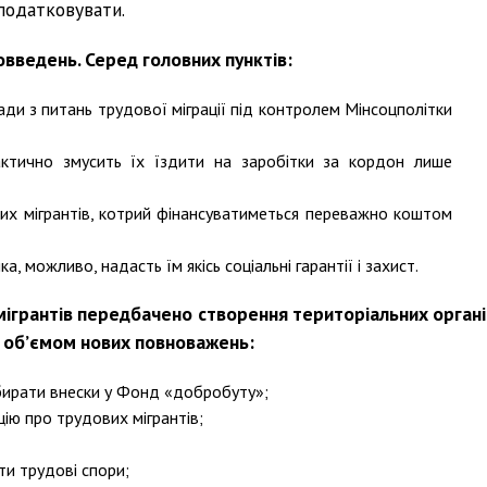
податковувати.
введень. Серед головних пунктів:
ди з питань трудової міграції під контролем Мінсоцполітки
ктично змусить їх їздити на заробітки за кордон лише
их мігрантів, котрий фінансуватиметься переважно коштом
, можливо, надасть їм якісь соціальні гарантії і захист.
мігрантів передбачено створення територіальних органі
им об’ємом нових повноважень:
збирати внески у Фонд «добробуту»;
ію про трудових мігрантів;
ти трудові спори;