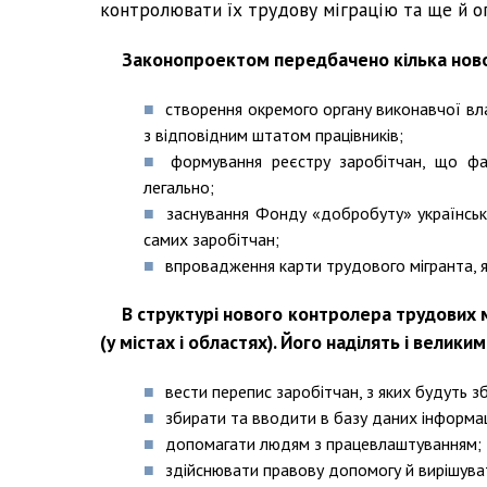
контролювати їх трудову міграцію та ще й о
Законопроектом передбачено кілька ново
створення окремого органу виконавчої вла
з відповідним штатом працівників;
формування реєстру заробітчан, що фа
легально;
заснування Фонду «добробуту» українськ
самих заробітчан;
впровадження карти трудового мігранта, яка
В структурі нового контролера трудових 
(у містах і областях). Його наділять і велик
вести перепис заробітчан, з яких будуть 
збирати та вводити в базу даних інформац
допомагати людям з працевлаштуванням;
здійснювати правову допомогу й вирішува