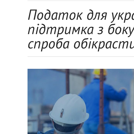
Податок для укр
підтримка з боку
спроба обікраст