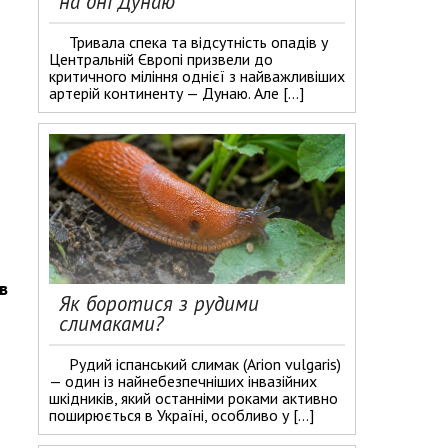
на дні Дунаю
Тривала спека та відсутність опадів у
Центральній Європі призвели до
критичного міління однієї з найважливіших
артерій континенту — Дунаю. Але […]
в
Як боротися з рудими
слимаками?
Рудий іспанський слимак (Arion vulgaris)
— один із найнебезпечніших інвазійних
шкідників, який останніми роками активно
поширюється в Україні, особливо у […]