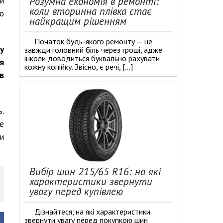
Розумна економія в ремонті:
и
коли вторинна плівка стає
о
найкращим рішенням
Початок будь-якого ремонту — це
у
завжди головний біль через гроші, адже
інколи доводиться буквально рахувати
я
кожну копійку. Звісно, є речі, […]
в
.
е
и
Вибір шин 215/65 R16: на які
характеристики звернути
увагу перед купівлею
Дізнайтеся, на які характеристики
звернути увагу перед покупкою шин