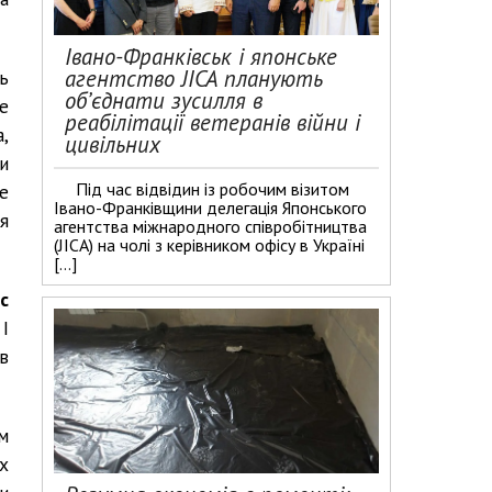
Івано-Франківськ і японське
агентство JICA планують
ь
об’єднати зусилля в
е
реабілітації ветеранів війни і
,
цивільних
и
Під час відвідин із робочим візитом
е
Івано-Франківщини делегація Японського
я
агентства міжнародного співробітництва
(JICA) на чолі з керівником офісу в Україні
[…]
с
І
в
м
х