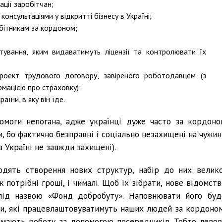
ації заробітчан;
нсультаціями у відкритті бізнесу в Україні;
обітникам за кордоном;
ування, яким видаватимуть ліцензії та контролювати їх
проект трудового договору, завіреного роботодавцем (з
рмацією про страховку);
їни, в яку він їде.
помоги непогана, адже українці дуже часто за кордоно
, бо фактично безправні і соціально незахищені на чужині
в Україні не завжди захищені).
одять створення нових структур, набір до них велико
ж потрібні гроші, і чималі. Щоб їх зібрати, нове відомст
під назвою «Фонд добробуту». Наповнювати його буд
ки, які працевлаштовуватимуть наших людей за кордоном
римають роботу за допомогою посередників. Тобто левов