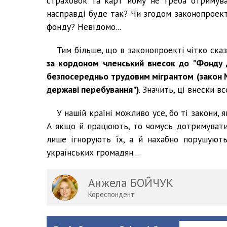
страховок та карт йому не треба отримуват
насправді буде так? Чи згодом законопроект
фонду? Невідомо...
Тим більше, що в законопроекті чітко ска
за кордоном членський внесок до "Фонду д
безпосередньо трудовим мігрантом
(закон 
державі перебування")
. Значить, ці внески 
У нашій країні можливо усе, бо ті закони,
А якщо й працюють, то чомусь дотримуватися
лише ігнорують їх, а й нахабно порушуют
українських громадян...
Анжела БОЙЧУК
Кореспондент