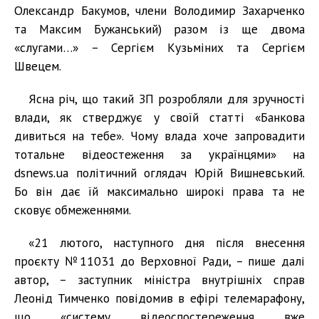
Олександр Бакумов, члени Володимир Захарченко
та Максим Бужанський) разом із ще двома
«слугами…» – Сергієм Кузьміних та Сергієм
Швецем.
Ясна річ, що такий ЗП розробляли для зручності
влади, як стверджує у своїй статті «Банкова
дивиться на тебе». Чому влада хоче запровадити
тотальне відеостеження за українцями» на
dsnews.ua політичний оглядач Юрій Вишневський.
Бо він дає їй максимально широкі права та не
сковує обмеженнями.
«21 лютого, наступного дня після внесення
проєкту №11031 до Верховної Ради, – пише далі
автор, – заступник міністра внутрішніх справ
Леонід Тимченко повідомив в ефірі телемарафону,
що «систему відеоспостереження вже