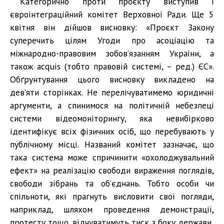
Категорично проти проєкту виступив і
євроінтеграційний комітет Верховної Ради. Ще 5
квітня він дійшов висновку: «Проєкт Закону
суперечить цілям Угоди про асоціацію та
міжнародно-правовим зобов’язанням України, а
також acquis (тобто правовій системі, – ред.) ЄС».
Обґрунтування цього висновку викладено на
дев’яти сторінках. Не перелічуватимемо юридичні
аргументи, а спинимося на політичній небезпеці
системи відеомоніторингу, яка невибірково
ідентифікує всіх фізичних осіб, що перебувають у
публічному місці. Названий комітет зазначає, що
така система може спричинити «охолоджувальний
ефект» на реалізацію свободи вираження поглядів,
свободи зібрань та об’єднань. Тобто особи чи
спільноти, які прагнуть висловити свої погляди,
наприклад, шляхом проведення демонстрації,
протесту тощо, відчуватимуть тиск з боку держави.