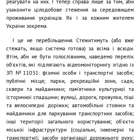
реагувати на них. І тепер справа лише за тим, аби
узаконити цілодобове стеження за середовищем
проживання українців. Як і за кожним жителем
України зокрема.
І це не перебільшення. Стежитимуть (або вже
стежать, якщо система готова) за всіма і всюди.
Втім, аби не бути голослівними, наведемо перелік
об’єктів, які підлягають відеомоніторингу згідно із
ЗП №11031: фізичні особи і транспортні засоби;
публічні місця; парки, рекреаційні зони, сади,
сквери та майданчики; пам’ятники культурної та
історичної спадщини; вулиці, дороги, провулки, піші
та велосипедні доріжки; автомобільні стоянки та
майданчики для паркування транспортних засобів;
інші території загального користування; об’єкти
міської інфраструктури (соціальні, інженерні та
транспортні); засоби організації дорожнього руху;