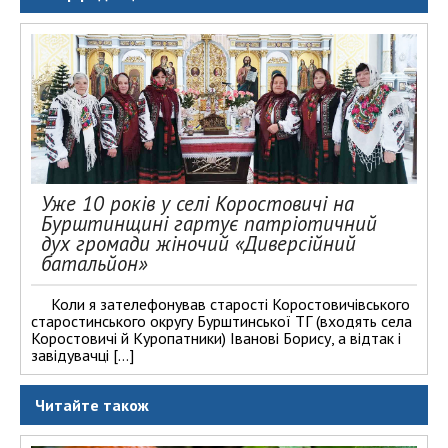
Уже 10 років у селі Коростовичі на
Бурштинщині гартує патріотичний
дух громади жіночий «Диверсійний
батальйон»
Коли я зателефонував старості Коростовичівського
старостинського округу Бурштинської ТГ (входять села
Коростовичі й Куропатники) Іванові Борису, а відтак і
завідувачці […]
Читайте також