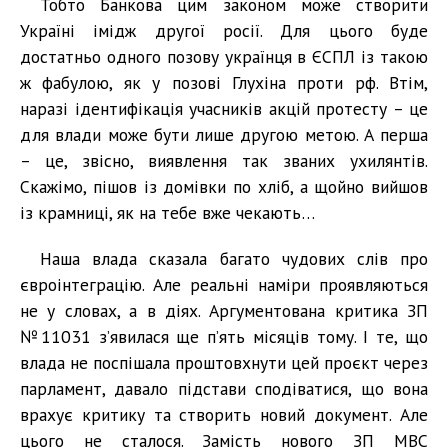
Тобто Банкова цим законом може створити
Україні імідж другої росії. Для цього буде
достатньо одного позову українця в ЄСПЛ із такою
ж фабулою, як у позові Глухіна проти рф. Втім,
наразі ідентифікація учасників акцій протесту – це
для влади може бути лише другою метою. А перша
– це, звісно, виявлення так званих ухилянтів.
Скажімо, пішов із домівки по хліб, а щойно вийшов
із крамниці, як на тебе вже чекають…
Наша влада сказала багато чудових слів про
євроінтеграцію. Але реальні наміри проявляються
не у словах, а в діях. Аргументована критика ЗП
№11031 з’явилася ще п’ять місяців тому. І те, що
влада не поспішала проштовхнути цей проєкт через
парламент, давало підстави сподіватися, що вона
врахує критику та створить новий документ. Але
цього не сталося. Замість нового ЗП МВС