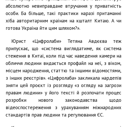
абсолютно невиправдане втручання у приватність
особи. Ба більше, такі практики наразі притаманні
хіба авторитарним країнам на кшталт Китаю. А чи
готова Україна йти цим шляхом?».
Юрист «Цифролаби» Тетяна Авдєєва теж
припускає, що «система виглядатиме, як система
стеження в Китаї, коли під час наведення камери на
обличчя людини видається профайл на неї, з віком,
місцем народження, статтю та іншими відомостями,
з інших реєстрів». «Цифролаба» закликала нардепів
зняти цей проєкт із розгляду «з огляду на загрози
правам людини» у його тексті й розпочати процес
розробки нового законодавства щодо
відеоспостереження з урахуванням міжнародних
стандартів прав людини та регулювання ЄС.