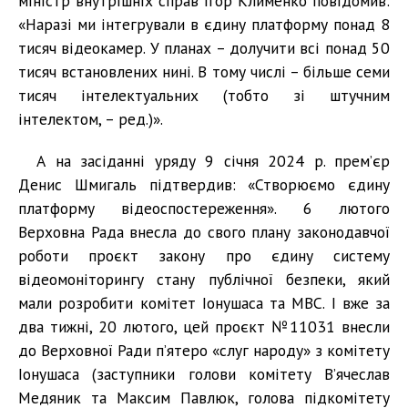
міністр внутрішніх справ Ігор Клименко повідомив:
«Наразі ми інтегрували в єдину платформу понад 8
тисяч відеокамер. У планах – долучити всі понад 50
тисяч встановлених нині. В тому числі – більше семи
тисяч інтелектуальних (тобто зі штучним
інтелектом, – ред.)».
А на засіданні уряду 9 січня 2024 р. прем’єр
Денис Шмигаль підтвердив: «Створюємо єдину
платформу відеоспостереження». 6 лютого
Верховна Рада внесла до свого плану законодавчої
роботи проєкт закону про єдину систему
відеомоніторингу стану публічної безпеки, який
мали розробити комітет Іонушаса та МВС. І вже за
два тижні, 20 лютого, цей проєкт №11031 внесли
до Верховної Ради п’ятеро «слуг народу» з комітету
Іонушаса (заступники голови комітету В’ячеслав
Медяник та Максим Павлюк, голова підкомітету