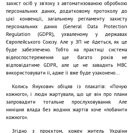
захист осіб у зв’язку з автоматизованою обробкою
персональних даних, додатковому протоколу до
цієї конвенції, загальному регламенту захисту
персональних даних (General Data Protection
Regulation (GDPR), ухваленому у державах
Європейського Союзу. Але у ЗП не йдеться, як це
буде забезпечено. Тобто на практиці система
відеоспостереження ще багато років не
відповідатиме GDPR, але це не завадить МВС
використовувати її, адже її вже буде узаконено…
Колись Янукович обіцяв із плакатів: «Почую
кожного», і люди жартували, що це він про плани
запровадити тотальне прослуховування. Але
нинішня влада без жодних жартів хоче «побачити
кожного».
Згідно з проєктом, кожен житель України