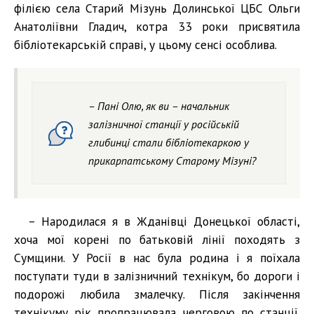
філією села Старий Мізунь Долинської ЦБС Ольги
Анатоліївни Гладич, котра 33 роки присвятила
бібліотекарській справі, у цьому сенсі особлива.
– Пані Олю, як ви – начальник
залізничної станції у російській
глибинці стали бібліотекаркою у
прикарпатському Старому Мізуні?
– Народилася я в Жданівці Донецької області,
хоча мої корені по батьковій лінії походять з
Сумщини. У Росії в нас була родина і я поїхала
поступати туди в залізничний технікум, бо дороги і
подорожі любила змалечку. Після закінчення
технікуму рік пропрацювала черговою по станції.