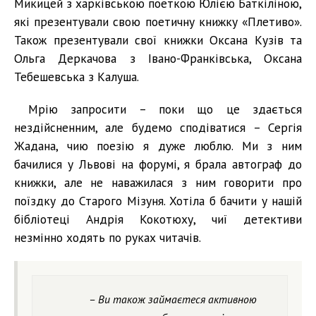
Микицей з харківською поеткою Юлією Баткіліною,
які презентували свою поетичну книжку «Плетиво».
Також презентували свої книжки Оксана Кузів та
Ольга Деркачова з Івано-Франківська, Оксана
Тебешевська з Калуша.
Мрію запросити – поки що це здається
нездійсненним, але будемо сподіватися – Сергія
Жадана, чию поезію я дуже люблю. Ми з ним
бачилися у Львові на форумі, я брала автограф до
книжки, але не наважилася з ним говорити про
поїздку до Старого Мізуня. Хотіла б бачити у нашій
бібліотеці Андрія Кокотюху, чиї детективи
незмінно ходять по руках читачів.
– Ви також займаєтеся активною