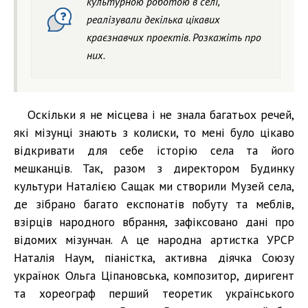
культурною роботою в селі,
реалізували декілька цікавих
краєзнавчих проектів. Розкажіть про
них.
Оскільки я не місцева і не знала багатьох речей,
які мізунці знають з колиски, то мені було цікаво
відкривати для себе історію села та його
мешканців. Так, разом з директором Будинку
культури Наталією Сащак ми створили Музей села,
де зібрано багато експонатів побуту та меблів,
взірців народного вбрання, зафіксовано дані про
відомих мізунчан. А це народна артистка УРСР
Наталія Наум, піаністка, активна діячка Союзу
українок Ольга Ціпановська, композитор, диригент
та хореограф перший теоретик українського