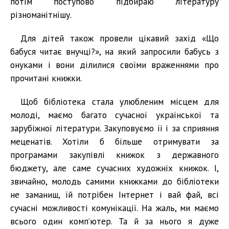
потім поступово підбираю літературу
різноманітнішу.
Для дітей також провели цікавий захід «Що
бабуся читає внучці?», на який запросили бабусь з
онуками і вони ділилися своїми враженнями про
прочитані книжки.
Щоб бібліотека стала улюбленим місцем для
молоді, маємо багато сучасної української та
зарубіжної літератури. Закуповуємо її і за сприяння
меценатів. Хотіли б більше отримувати за
програмами закупівлі книжок з державного
бюджету, але саме сучасних художніх книжок. І,
звичайно, молодь самими книжками до бібліотеки
не заманиш, їй потрібен Інтернет і вай фай, всі
сучасні можливості комунікації. На жаль, ми маємо
всього один комп’ютер. Та й за нього я дуже