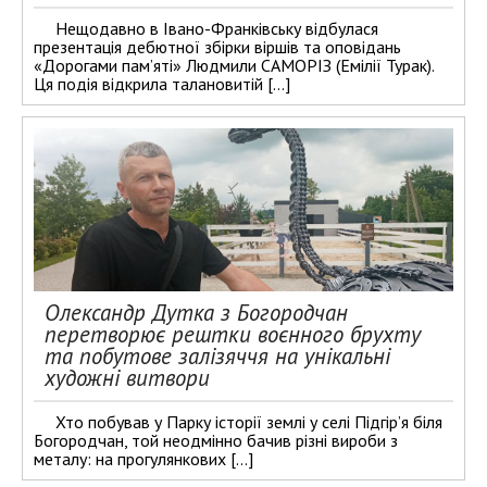
Нещодавно в Івано-Франківську відбулася
презентація дебютної збірки віршів та оповідань
«Дорогами пам’яті» Людмили САМОРІЗ (Емілії Турак).
Ця подія відкрила талановитій […]
Олександр Дутка з Богородчан
перетворює рештки воєнного брухту
та побутове залізяччя на унікальні
художні витвори
Хто побував у Парку історії землі у селі Підгір’я біля
Богородчан, той неодмінно бачив різні вироби з
металу: на прогулянкових […]