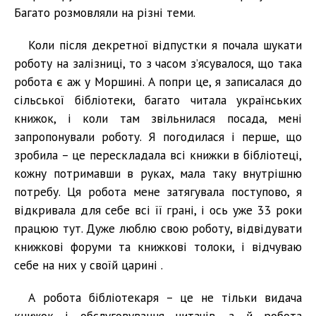
Багато розмовляли на різні теми.
Коли після декретної відпустки я почала шукати
роботу на залізниці, то з часом з’ясувалося, що така
робота є аж у Моршині. А попри це, я записалася до
сільської бібліотеки, багато читала українських
книжок, і коли там звільнилася посада, мені
запропонували роботу. Я погодилася і перше, що
зробила – це перескладала всі книжки в бібліотеці,
кожну потримавши в руках, мала таку внутрішню
потребу. Ця робота мене затягувала поступово, я
відкривала для себе всі її грані, і ось уже 33 роки
працюю тут. Дуже люблю свою роботу, відвідувати
книжкові форуми та книжкові толоки, і відчуваю
себе на них у своїй царині .
А робота бібліотекаря – це не тільки видача
книжок і обслуговування читачів, а й робота