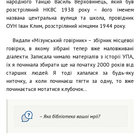
народного танцю Василь Верховинець, який був
розстріляний НКВС 1938 року – його іменем
названа центральна вулиця та школа, провідник
ОУН Іван Клим, розстріляний німцями 1944 року.
Видали «Мізунський говірник» – збірник місцевої
говірки, в якому зібрані тепер вже маловживані
діалекти. Записала чимало матеріалів з історії УПА,
їх я починала збирати ще на початку 2000 років від
старших людей. Я тоді хапалася за будь-яку
ниточку, а коли починаєш тягти за одну, то вже
починається мотатися клубочок...
– Яка бібліотека вашої мрії?