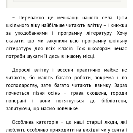
– Переважно це мешканці нашого села. Діти
шкільного віку найбільше читають влітку – і книжки
за уподобаннями і програмну літературу. Хочу
сказати, що ми закупили всю програмну шкільну
літературу для всіх класів. Тож школярам немає
потреби шукати її десь в іншому місці.
Дорослі влітку і восени практично майже не
читають, бо мають багато роботи, зокрема і по
господарству, зате багато читають взимку. Зараз
почнеться пізня осінь – трава скошена, городи
попорані і вони потягнуться до бібліотеки,
запитуючи, що маємо новеньке.
Особлива категорія – це наші старші люди, які
люблять особливо приходити на вихідні чи у свята і