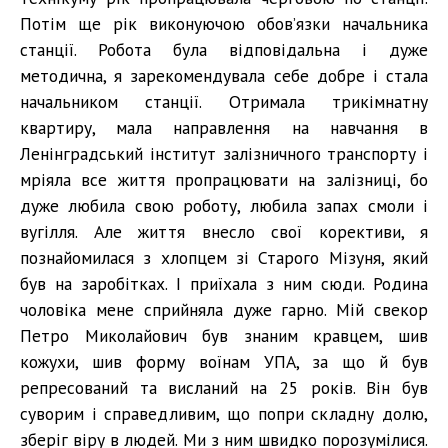
Потім ще рік виконуючою обов’язки начальника
станції. Робота була відповідальна і дуже
методична, я зарекомендувала себе добре і стала
начальником станції. Отримала трикімнатну
квартиру, мала направлення на навчання в
Ленінградський інститут залізничного транспорту і
мріяла все життя пропрацювати на залізниці, бо
дуже любила свою роботу, любила запах смоли і
вугілля. Але життя внесло свої корективи, я
познайомилася з хлопцем зі Старого Мізуня, який
був на заробітках. І приїхала з ним сюди. Родина
чоловіка мене сприйняла дуже гарно. Мій свекор
Петро Миколайович був знаним кравцем, шив
кожухи, шив форму воїнам УПА, за що й був
репресований та висланий на 25 років. Він був
суворим і справедливим, що попри складну долю,
зберіг віру в людей. Ми з ним швидко порозумілися.