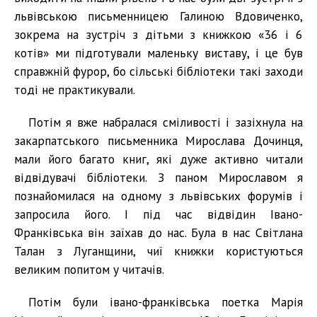
львівською письменницею Галиною Вдовиченко,
зокрема на зустріч з дітьми з книжкою «36 і 6
котів» ми підготували маленьку виставу, і це був
справжній фурор, бо сільські бібліотеки такі заходи
тоді не практикували.
Потім я вже набралася сміливості і зазіхнула на
закарпатського письменника Мирослава Дочинця,
мали його багато книг, які дуже активно читали
відвідувачі бібліотеки. З паном Мирославом я
познайомилася на одному з львівських форумів і
запросила його. І під час відвідин Івано-
Франківська він заїхав до нас. Була в нас Світлана
Талан з Луганщини, чиї книжки користуються
великим попитом у читачів.
Потім були івано-франківська поетка Марія