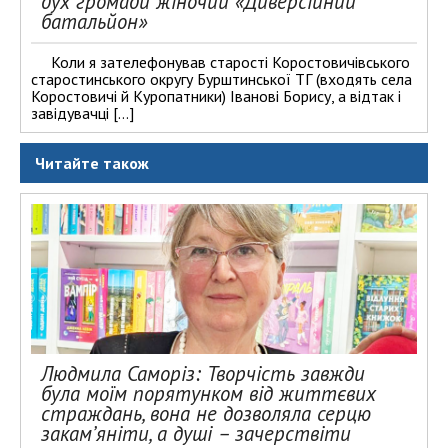
дух громади жіночий «Диверсійний
батальйон»
Коли я зателефонував старості Коростовичівського
старостинського округу Бурштинської ТГ (входять села
Коростовичі й Куропатники) Іванові Борису, а відтак і
завідувачці […]
Читайте також
Людмила Саморіз: Творчість завжди
була моїм порятунком від життєвих
страждань, вона не дозволяла серцю
закам’яніти, а душі – зачерствіти