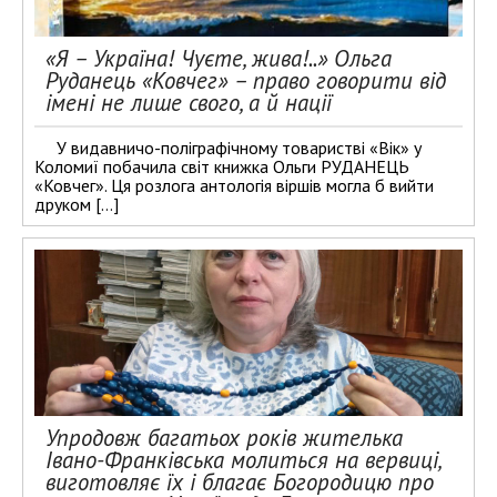
«Я – Україна! Чуєте, жива!..» Ольга
Руданець «Ковчег» – право говорити від
імені не лише свого, а й нації
У видавничо-поліграфічному товаристві «Вік» у
Коломиї побачила світ книжка Ольги РУДАНЕЦЬ
«Ковчег». Ця розлога антологія віршів могла б вийти
друком […]
Упродовж багатьох років жителька
Івано-Франківська молиться на вервиці,
виготовляє їх і благає Богородицю про