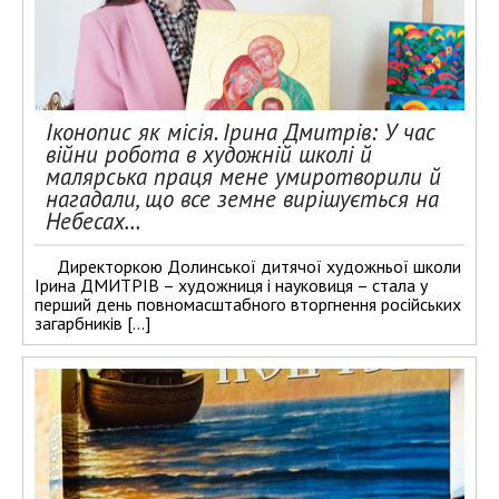
Іконопис як місія. Ірина Дмитрів: У час
війни робота в художній школі й
малярська праця мене умиротворили й
нагадали, що все земне вирішується на
Небесах…
Директоркою Долинської дитячої художньої школи
Ірина ДМИТРІВ – художниця і науковиця – стала у
перший день повномасштабного вторгнення російських
загарбників […]