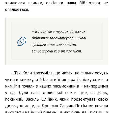
хвилююся взимку, оскільки наша бібліотека не
опалюється…
– Ви однією з перших сільських
бібліотек започаткували цікаві
зустрічі з письменниками,
запрошуючи їх з різних міст.
– Так. Коли зрозуміла, що читачі не тільки хочуть
читати книжку, а й бачити її автора і спілкуватися з
ним. Ми почали з наших письменників – найпершими
у нас були наші долинські поети вже, на жаль,
покійний, Василь Олійник, який презентував свою
дитячу книжку, та Ярослав Савчин. Потім ми почали
виходити на інший рівень і в нас були дві зустрічі з