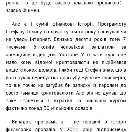
років, то це буде вашою власною провиною", -
заявив Фінмен.
Але є і сумні фінансові історії. Програмісту
Стефану Томасу на початку цього року співчував чи
не увесь інтернет. Близько десяти років тому 7
тисячами біткоїнів чоловікові заплатили за
анімаційне відео для Youtube. У ті часи курс іще
мало кому відомої криптовалюти не підіймався
вище кількох доларів. І якби тоді Стефан знав, що в
його руках перепустка до клубу мультимільйонерів,
то він точно не загубив би записку із паролем до
свого гаманця криптовалюти. Але він не думав, що
таке станеться. І втратив за нинішнім курсом
фактично понад 30 мільйонів доларів.
Випадок програміста – не перший в історії
фінансових провалів. У 2011 році підприємець