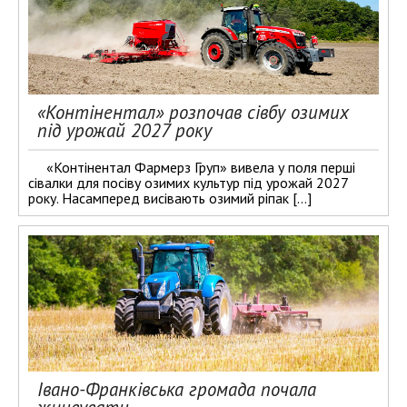
«Контінентал» розпочав сівбу озимих
під урожай 2027 року
«Контінентал Фармерз Груп» вивела у поля перші
сівалки для посіву озимих культур під урожай 2027
року. Насамперед висівають озимий ріпак […]
Івано-Франківська громада почала