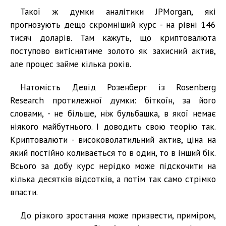
Такої ж думки аналітики JPMorgan, які
прогнозують дещо скромніший курс - на рівні 146
тисяч доларів. Там кажуть, що криптовалюта
поступово витіснятиме золото як захисний актив,
але процес займе кілька років.
Натомість Девід Розенберг із Rosenberg
Research протилежної думки: біткоїн, за його
словами, - не більше, ніж бульбашка, в якої немає
ніякого майбутнього. І доводить свою теорію так.
Криптовалюти - високоволатильний актив, ціна на
який постійно коливається то в один, то в інший бік.
Всього за добу курс нерідко може підскочити на
кілька десятків відсотків, а потім так само стрімко
впасти.
До різкого зростання може призвести, приміром,