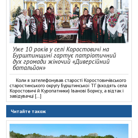
Уже 10 років у селі Коростовичі на
Бурштинщині гартує патріотичний
дух громади жіночий «Диверсійний
батальйон»
Коли я зателефонував старості Коростовичівського
старостинського округу Бурштинської ТГ (входять села
Коростовичі й Куропатники) Іванові Борису, а відтак і
завідувачці […]
Читайте також