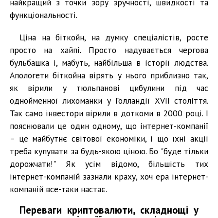
найкращий з точки зору зручності, швидкості та
функціональності.
Ціна на біткойн, на думку спеціалістів, росте
просто на хайпі. Просто надувається чергова
бульбашка і, мабуть, найбільша в історії людства.
Апологети біткойна вірять у нього приблизно так,
як вірили у тюльпанові цибулини під час
однойменної лихоманки у Голландії XVII століття.
Так само інвестори вірили в доткоми в 2000 році. І
пояснювали це один одному, що інтернет-компанії
– це майбутнє світової економіки, і що їхні акції
треба купувати за будь-якою ціною. Бо "буде тільки
дорожчати!" Як усім відомо, більшість тих
інтернет-компаній зазнали краху, хоч ера інтернет-
компаній все-таки настає.
Переваги криптовалюти, складнощі у