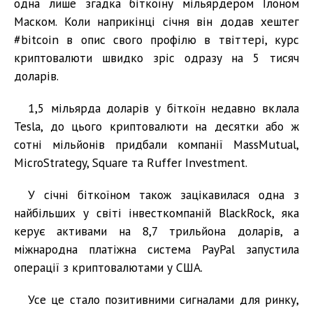
одна лише згадка біткоїну мільярдером Ілоном
Маском. Коли наприкінці січня він додав хештег
#bitcoin в опис свого профілю в твіттері, курс
криптовалюти швидко зріс одразу на 5 тисяч
доларів.
1,5 мільярда доларів у біткоїн недавно вклала
Tesla, до цього криптовалюти на десятки або ж
сотні мільйонів придбали компанії MassMutual,
MicroStrategy, Square та Ruffer Investment.
У січні біткоїном також зацікавилася одна з
найбільших у світі інвесткомпаній BlackRock, яка
керує активами на 8,7 трильйона доларів, а
міжнародна платіжна система PayPal запустила
операції з криптовалютами у США.
Усе це стало позитивними сигналами для ринку,