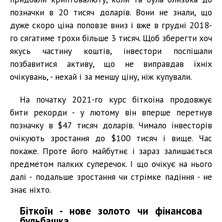
позначки в 20 тисяч доларів. Вони не знали, що
дуже скоро ціна поповзе вниз і вже в грудні 2018-
го сягатиме трохи більше 3 тисяч. Щоб зберегти хоч
якусь частину коштів, інвестори поспішали
позбавитися активу, що не виправдав їхніх
очікувань, - нехай і за меншу ціну, ніж купували.
На початку 2021-го курс біткоїна продовжує
бити рекорди - у лютому він вперше перетнув
позначку в $47 тисяч доларів. Чимало інвесторів
очікують зростання до $100 тисяч і вище. Час
покаже. Проте його майбутнє і зараз залишається
предметом палких суперечок. І що очікує на нього
далі - подальше зростання чи стрімке падіння - не
знає ніхто.
Біткоїн - нове золото чи фінансова
бульбашка