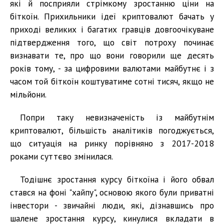
які й посприяли стрімкому зростанню ціни на
біткоїн. Прихильники ідеї криптовалют бачать у
приході великих і багатих гравців довгоочікуване
підтвердження того, що світ потроху починає
визнавати те, про що вони говорили ще десять
років тому, - за цифровими валютами майбутнє і з
часом той біткоїн коштуватиме сотні тисяч, якщо не
мільйони.
Попри таку невизначеність із майбутнім
криптовалют, більшість аналітиків погоджується,
що ситуація на ринку порівняно з 2017-2018
роками суттєво змінилася.
Тодішнє зростання курсу біткоїна і його обвал
стався на фоні "хайпу", основою якого були приватні
інвестори - звичайні люди, які, дізнавшись про
шалене зростання курсу, кинулися вкладати в