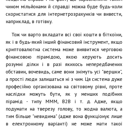
чином мільйонами й справді можна буде будь-коли
скористатися для інтернетрозрахунків чи вивести,
наприклад, в готівку.
Тож чи варто вкладати всі свої кошти в біткоїни,
як і в будь-який інший фінансовий інструмент, якщо
криптовалютна система може виявитися черговою
фінансовою пірамідою, якою керують досить
розумні ділки і в разі якихось непередбачених
обставин, вочевидь, саме вони знімуть усі "вершки",
а прості люди залишаться ні з чим. Ця система дуже
професійно організована на світовому рівні, проте
наслідки можуть бути, як у менших подібних
пірамід - типу МММ, В2В і т. д. Адже, якщо
подумати на тверезу голову, то жодна валюта, а
тим більше "невидима" (адже вона функціонує лише
в електронному варіанті) не може мати такої