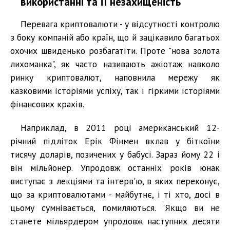
використанні та її незахищеність
Перевага криптовалюти - у відсутності контролю
з боку компаній або країн, що й зацікавило багатьох
охочих швиденько розбагатіти. Проте "нова золота
лихоманка", як часто називають ажіотаж навколо
ринку криптовалют, наповнила мережу як
казковими історіями успіху, так і гіркими історіями
фінансових крахів.
Наприклад, в 2011 році американський 12-
річний підліток Ерік Фінмен вклав у біткоїни
тисячу доларів, позичених у бабусі. Зараз йому 22 і
він мільйонер. Упродовж останніх років юнак
виступає з лекціями та інтерв'ю, в яких переконує,
що за криптовалютами - майбутнє, і ті хто, досі в
цьому сумнівається, помиляються. "Якщо ви не
станете мільярдером упродовж наступних десяти