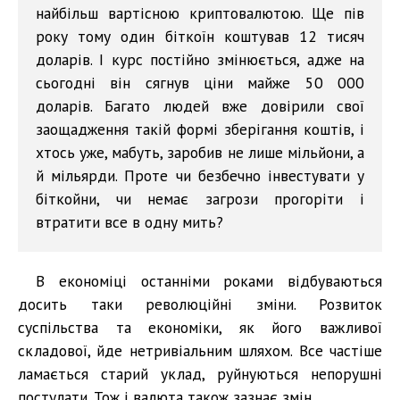
найбільш вартісною криптовалютою. Ще пів
року тому один біткоїн коштував 12 тисяч
доларів. І курс постійно змінюється, адже на
сьогодні він сягнув ціни майже 50 000
доларів. Багато людей вже довірили свої
заощадження такій формі зберігання коштів, і
хтось уже, мабуть, заробив не лише мільйони, а
й мільярди. Проте чи безбечно інвестувати у
біткойни, чи немає загрози прогоріти і
втратити все в одну мить?
В економіці останніми роками відбуваються
досить таки революційні зміни. Розвиток
суспільства та економіки, як його важливої
складової, йде нетривіальним шляхом. Все частіше
ламається старий уклад, руйнуються непорушні
постулати. Тож і валюта також зазнає змін.