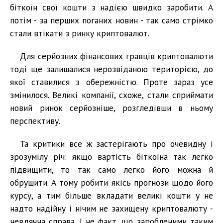
біткоїн свої кошти з надією швидко заробити. А
потім - за перших поганих новин - так само стрімко
стали втікати з ринку криптовалют.
Для серйозних фінансових гравців криптовалюти
тоді ще залишалися нерозвіданою територією, до
якої ставилися з обережністю. Проте зараз усе
змінилося. Великі компанії, схоже, стали сприймати
новий ринок серйозніше, розгледівши в ньому
перспективу.
Та критики все ж застерігають про очевидну і
зрозумілу річ: якщо вартість біткоїна так легко
підвищити, то так само легко його можна й
обрушити. А тому робити якісь прогнози щодо його
курсу, а тим більше вкладати великі кошти у не
надто надійну і нічим не захищену криптовалюту -
невдячна справа. І не факт, що заробленими таким