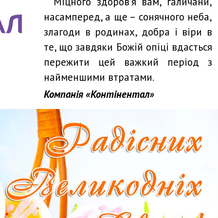
Міцного здоров’я вам, галичани,
насамперед, а ще – сонячного неба,
злагоди в родинах, добра і віри в
те, що завдяки Божій опіці вдасться
пережити цей важкий період з
найменшими втратами.
Компанія «Контінентал»