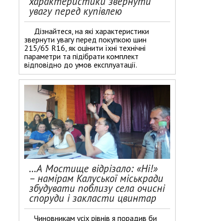
характеристики звернути
увагу перед купівлею
Дізнайтеся, на які характеристики
звернути увагу перед покупкою шин
215/65 R16, як оцінити їхні технічні
параметри та підібрати комплект
відповідно до умов експлуатації.
…А Мостище відрізало: «Ні!»
– намірам Калуської міськради
збудувати поблизу села очисні
споруди і закласти цвинтар
Чиновникам усіх рівнів я порадив би