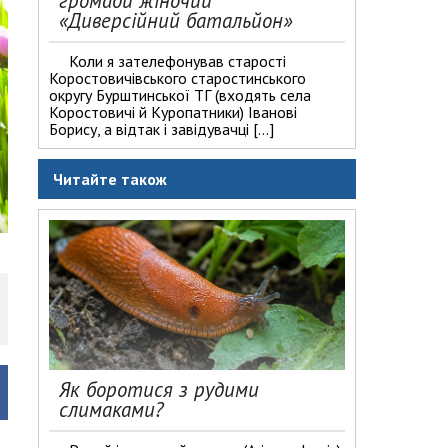
громади жіночий
«Диверсійний батальйон»
Коли я зателефонував старості
Коростовичівського старостинського
округу Бурштинської ТГ (входять села
Коростовичі й Куропатники) Іванові
Борису, а відтак і завідувачці […]
Читайте також
Як боротися з рудими
слимаками?