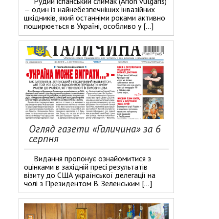
Рудий іспанський слимак (Arion vulgaris)
— один із найнебезпечніших інвазійних
шкідників, який останніми роками активно
поширюється в Україні, особливо у […]
Огляд газети «Галичина» за 6
серпня
Видання пропонує ознайомитися з
оцінками в західній пресі результатів
візиту до США української делегації на
чолі з Президентом В. Зеленським […]