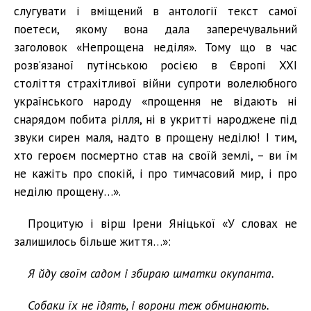
слугувати і вміщений в антології текст самої
поетеси, якому вона дала заперечувальний
заголовок «Непрощена неділя». Тому що в час
розв’язаної путінською росією в Європі XXI
століття страхітливої війни супроти волелюбного
українського народу «прощення не відають ні
снарядом побита рілля, ні в укритті народжене під
звуки сирен маля, надто в прощену неділю! І тим,
хто героєм посмертно став на своїй землі, – ви їм
не кажіть про спокій, і про тимчасовий мир, і про
неділю прощену…».
Процитую і вірш Ірени Яніцької «У словах не
залишилось більше життя…»:
Я йду своїм садом і збираю шматки окупанта.
Собаки їх не їдять, і ворони теж обминають.