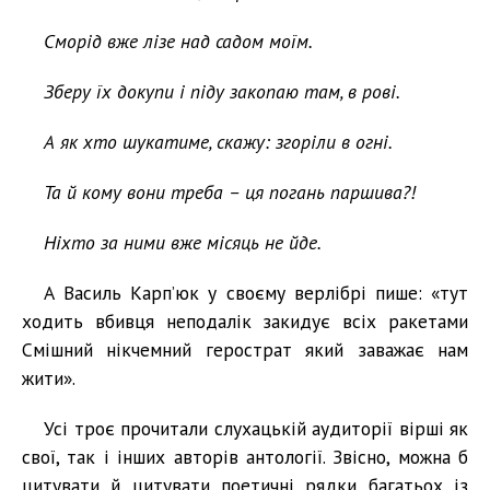
Сморід вже лізе над садом моїм.
Зберу їх докупи і піду закопаю там, в рові.
А як хто шукатиме, скажу: згоріли в огні.
Та й кому вони треба – ця погань паршива?!
Ніхто за ними вже місяць не йде.
А Василь Карп’юк у своєму верлібрі пише: «тут
ходить вбивця неподалік закидує всіх ракетами
Смішний нікчемний герострат який заважає нам
жити».
Усі троє прочитали слухацькій аудиторії вірші як
свої, так і інших авторів антології. Звісно, можна б
цитувати й цитувати поетичні рядки багатьох із