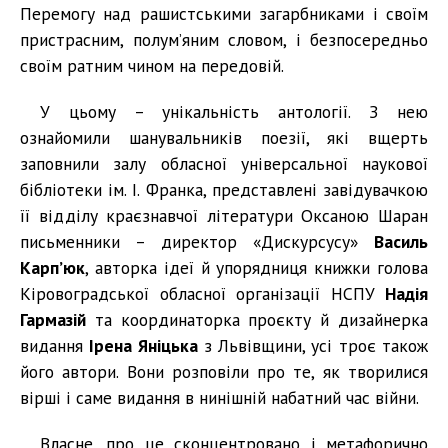
Перемогу над рашистськими загарбниками і своїм
пристрасним, полум’яним словом, і безпосередньо
своїм ратним чином на передовій.
У цьому – унікальність антології. З нею
ознайомили шанувальників поезії, які вщерть
заповнили залу обласної універсальної наукової
бібліотеки ім. І. Франка, представлені завідувачкою
її відділу краєзнавчої літератури Оксаною Шаран
письменники – директор «Дискурсусу»
Василь
Карп’юк
, авторка ідеї й упорядниця книжки голова
Кіровоградської обласної організації НСПУ
Надія
Гармазій
та координаторка проєкту й дизайнерка
видання
Ірена Яніцька
з Львівщини, усі троє також
його автори. Вони розповіли про те, як творилися
вірші і саме видання в нинішній набатний час війни.
Власне, про це сконцентровано і метафорично