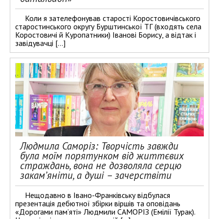
Коли я зателефонував старості Коростовичівського
старостинського округу Бурштинської ТГ (входять села
Коростовичі й Куропатники) Іванові Борису, а відтак і
завідувачці […]
Людмила Саморіз: Творчість завжди
була моїм порятунком від життєвих
страждань, вона не дозволяла серцю
закам’яніти, а душі – зачерствіти
Нещодавно в Івано-Франківську відбулася
презентація дебютної збірки віршів та оповідань
«Дорогами пам’яті» Людмили САМОРІЗ (Емілії Турак).