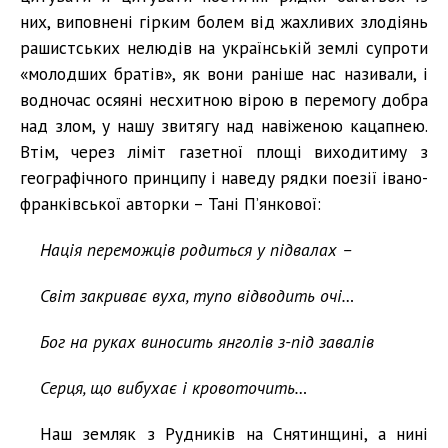
них, виповнені гірким болем від жахливих злодіянь
рашистських нелюдів на українській землі супроти
«молодших братів», як вони раніше нас називали, і
водночас осяяні несхитною вірою в перемогу добра
над злом, у нашу звитягу над навіженою кацапнею.
Втім, через ліміт газетної площі виходитиму з
географічного принципу і наведу рядки поезії івано-
франківської авторки – Тані П’янкової:
Нація переможців родиться у підвалах –
Світ закриває вуха, тупо відводить очі…
Бог на руках виносить янголів з-під завалів
Серця, що вибухає і кровоточить…
Наш земляк з Рудників на Снятинщині, а нині