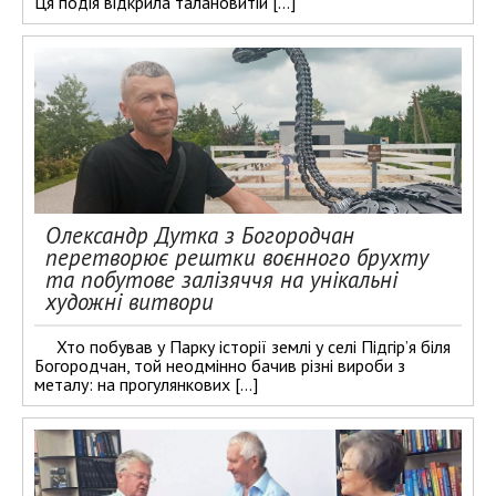
Ця подія відкрила талановитій […]
Олександр Дутка з Богородчан
перетворює рештки воєнного брухту
та побутове залізяччя на унікальні
художні витвори
Хто побував у Парку історії землі у селі Підгір’я біля
Богородчан, той неодмінно бачив різні вироби з
металу: на прогулянкових […]