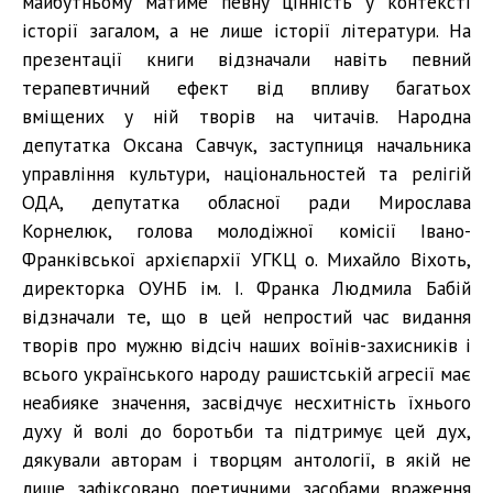
майбутньому матиме певну цінність у контексті
історії загалом, а не лише історії літератури. На
презентації книги відзначали навіть певний
терапевтичний ефект від впливу багатьох
вміщених у ній творів на читачів. Народна
депутатка Оксана Савчук, заступниця начальника
управління культури, національностей та релігій
ОДА, депутатка обласної ради Мирослава
Корнелюк, голова молодіжної комісії Івано-
Франківської архієпархії УГКЦ о. Михайло Віхоть,
директорка ОУНБ ім. І. Франка Людмила Бабій
відзначали те, що в цей непростий час видання
творів про мужню відсіч наших воїнів-захисників і
всього українського народу рашистській агресії має
неабияке значення, засвідчує несхитність їхнього
духу й волі до боротьби та підтримує цей дух,
дякували авторам і творцям антології, в якій не
лише зафіксовано поетичними засобами враження