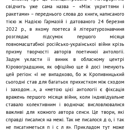
свідчить уже сама назва – «Між укриттями і
ракетами» – переднього слова до книги, написаного
тією ж Надією Гармазій і датованого 24 березня
2022 р., в якому поетеса й літературознавчиня
розглядає підсумок першого місяця
повномасштабної російсько-української війни крізь
призму творчості авторів поетичної антології.
Задум укласти її виник в обласному центрі
Кіровоградщини, як офіційно ще й досі іменують
цей регіон: «І не випадково, бо ж Кропивницький
сьогодні став для багатьох прихистком між сходом
і заходом…», а «метою цієї антології є фіксація
вражень першого місяця війни, коли індивідуальне
ставало колективним і водночас висловлювалися
важливі для кожного автора сенси. Це твори, які
справді писалися на межі. Так не писалося д о, і так
не писатиметься п і с л я». Прикладом тут може