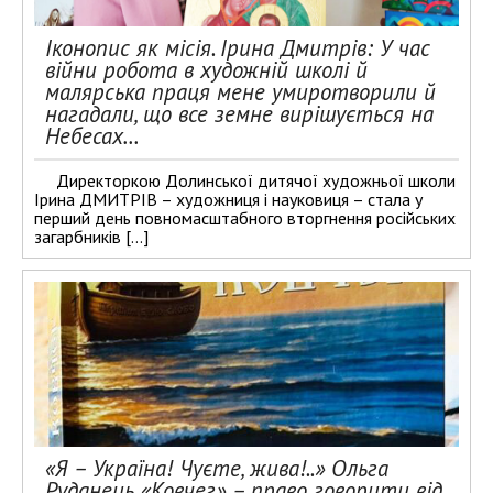
Іконопис як місія. Ірина Дмитрів: У час
війни робота в художній школі й
малярська праця мене умиротворили й
нагадали, що все земне вирішується на
Небесах…
Директоркою Долинської дитячої художньої школи
Ірина ДМИТРІВ – художниця і науковиця – стала у
перший день повномасштабного вторгнення російських
загарбників […]
«Я – Україна! Чуєте, жива!..» Ольга
Руданець «Ковчег» – право говорити від