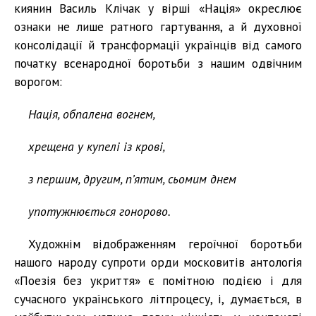
киянин Василь Клічак у вірші «Нація» окреслює
ознаки не лише ратного гартування, а й духовної
консолідації й трансформації українців від самого
початку всенародної боротьби з нашим одвічним
ворогом:
Нація, обпалена вогнем,
хрещена у купелі із крові,
з першим, другим, п’ятим, сьомим днем
употужнюється гонорово.
Художнім відображенням героїчної боротьби
нашого народу супроти орди московитів антологія
«Поезія без укриття» є помітною подією і для
сучасного українського літпроцесу, і, думається, в