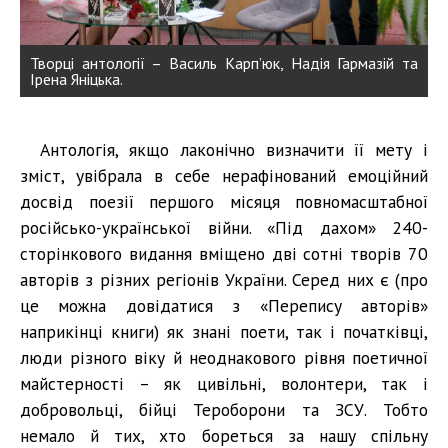
Творці антології – Василь Карп’юк, Надія Гармазій та
Ірена Яніцька.
Антологія, якщо лаконічно визначити її мету і
зміст, увібрала в себе нерафінований емоційний
досвід поезії першого місяця повномасштабної
російсько-української війни. «Під дахом» 240-
сторінкового видання вміщено дві сотні творів 70
авторів з різних регіонів України. Серед них є (про
це можна довідатися з «Перепису авторів»
наприкінці книги) як знані поети, так і початківці,
люди різного віку й неоднакового рівня поетичної
майстерності – як цивільні, волонтери, так і
добровольці, бійці Тероборони та ЗСУ. Тобто
немало й тих, хто бореться за нашу спільну