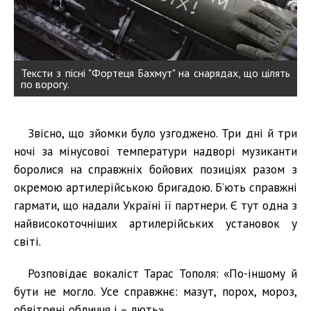
Тексти з пісні "Фортеця Бахмут" на снарядах, що цілять
по ворогу.
Звісно, що зйомки було узгоджено. Три дні й три
ночі за мінусової температури надворі музиканти
боролися на справжніх бойових позиціях разом з
окремою артилерійською бригадою. Б’ють справжні
гармати, що надали Україні її партнери. Є тут одна з
найвисокоточніших артилерійських установок у
світі.
Розповідає вокаліст Тарас Тополя: «По-іншому й
бути не могло. Усе справжнє: мазут, порох, мороз,
обвітрені обличчя і – лють».