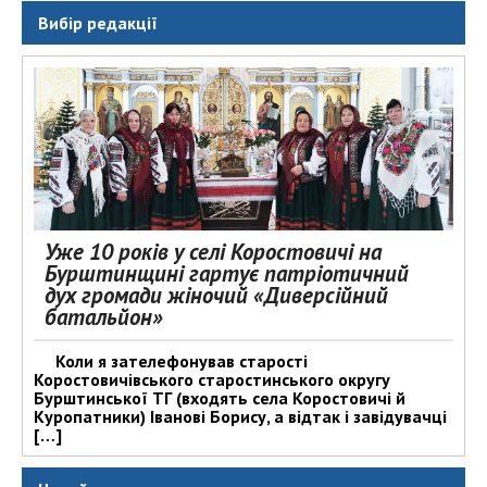
Вибір редакції
Уже 10 років у селі Коростовичі на
Бурштинщині гартує патріотичний
дух громади жіночий «Диверсійний
батальйон»
Коли я зателефонував старості
Коростовичівського старостинського округу
Бурштинської ТГ (входять села Коростовичі й
Куропатники) Іванові Борису, а відтак і завідувачці
[…]