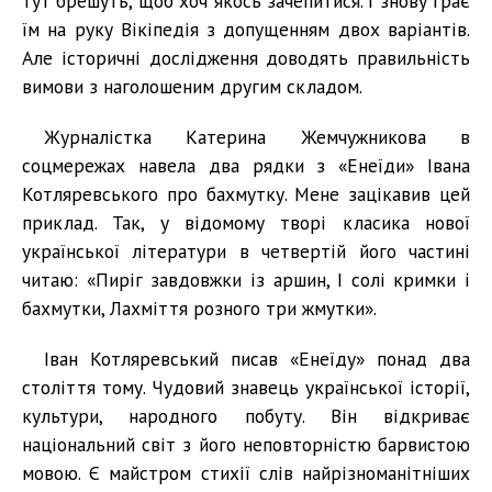
тут брешуть, щоб хоч якось зачепитися. І знову грає
їм на руку Вікіпедія з допущенням двох варіантів.
Але історичні дослідження доводять правильність
вимови з наголошеним другим складом.
Журналістка Катерина Жемчужникова в
соцмережах навела два рядки з «Енеїди» Івана
Котляревського про бахмутку. Мене зацікавив цей
приклад. Так, у відомому творі класика нової
української літератури в четвертій його частині
читаю: «Пиріг завдовжки із аршин, І солі кримки і
бахмутки, Лахміття розного три жмутки».
Іван Котляревський писав «Енеїду» понад два
століття тому. Чудовий знавець української історії,
культури, народного побуту. Він відкриває
національний світ з його неповторністю барвистою
мовою. Є майстром стихії слів найрізноманітніших