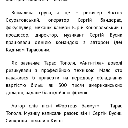
Знімальна група, а це – режисер Віктор
Скуратовський, оператор Сергій Бандерас,
фокуспулер, механік камери Юрій Коновальський і
продюсер, директор, музикант Сергій Вусик
працювали однією командою з автором ідеї
Кадімом Тарасовим.
Як зазначає Тарас Тополя, «Антитіла» доволі
ризикували з професійною технікою. Мало хто
наважився б привезти на передову обладнання
вартістю більш як 300 тисяч американських
доларів, надане благодійною фірмою.
Автор слів пісні «Фортеця Бахмут» – Тарас
Тополя. Музику написали разом: він і Сергій Вусик.
Синхрони знімали в Києві.