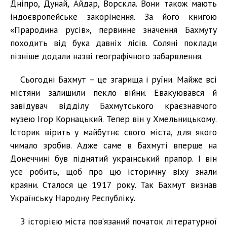
Дніпро, Дунай, Айдар, Ворскла. Вони також мають
індоєвропейське закорінення. За його книгою
«Прародина русів», первинне значення Бахмуту
походить від бука давніх лісів. Соляні поклади
пізніше додали назві географічного забарвлення.
Сьогодні Бахмут – це згарища і руїни. Майже всі
містяни залишили пекло війни. Евакуювався й
завідувач відділу Бахмутського краєзнавчого
музею Ігор Корнацький. Тепер він у Хмельницькому.
Історик вірить у майбутнє свого міста, для якого
чимало зробив. Адже саме в Бахмуті вперше на
Донеччині був піднятий український прапор. І він
усе робить, щоб про цю історичну віху знали
краяни. Сталося це 1917 року. Так Бахмут визнав
Українську Народну Республіку.
З історією міста пов’язаний початок літературної