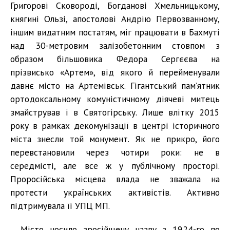
Григорові Сковороді, Богданові Хмельницькому,
княгині Ользі, апостолові Андрію Первозванному,
іншим видатним постатям, міг працювати в Бахмуті
над 30-метровим залізобетонним стовпом з
образом більшовика Федора Сергєєва на
прізвисько «Артем», від якого й перейменували
давнє місто на Артемівськ. Гігантський пам’ятник
ортодоксальному комуністичному діячеві митець
змайстрував і в Святогірську. Лише влітку 2015
року в рамках декомунізації в центрі історичного
міста знесли той монумент. Як не прикро, його
перевстановили через чотири роки: не в
середмісті, але все ж у публічному просторі.
Проросійська місцева влада не зважала на
протести українських активістів. Активно
підтримувала її УПЦ МП.
Місто носило зросійщену назву з 1924-го по