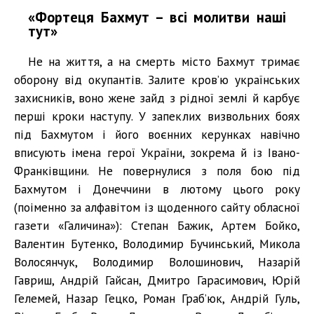
«Фортеця Бахмут – всі молитви наші
тут»
Не на життя, а на смерть місто Бахмут тримає
оборону від окупантів. Залите кров’ю українських
захисників, воно жене зайд з рідної землі й карбує
перші кроки наступу. У запеклих визвольних боях
під Бахмутом і його воєнних керунках навічно
вписують імена герої України, зокрема й із Івано-
Франківщини. Не повернулися з поля бою під
Бахмутом і Донеччини в лютому цього року
(поіменно за алфавітом із щоденного сайту обласної
газети «Галичина»): Степан Бажик, Артем Бойко,
Валентин Бутенко, Володимир Бучинський, Микола
Волосянчук, Володимир Волошинович, Назарій
Гавриш, Андрій Гайсан, Дмитро Гарасимович, Юрій
Гелемей, Назар Гецко, Роман Граб’юк, Андрій Гуль,