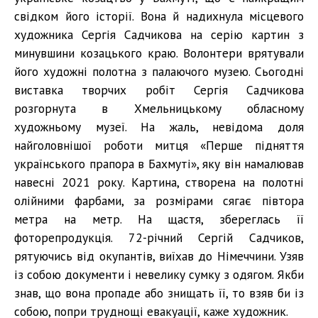
свідком його історії. Вона й надихнула місцевого
художника Сергія Садчикова на серію картин з
минувшини козацького краю. Волонтери врятували
його художні полотна з палаючого музею. Сьогодні
виставка творчих робіт Сергія Садчикова
розгорнута в Хмельницькому обласному
художньому музеї. На жаль, невідома доля
найголовнішої роботи митця «Перше підняття
українського прапора в Бахмуті», яку він намалював
навесні 2021 року. Картина, створена на полотні
олійними фарбами, за розмірами сягає півтора
метра на метр. На щастя, збереглась її
фоторепродукція. 72-річний Сергій Садчиков,
рятуючись від окупантів, виїхав до Німеччини. Узяв
із собою документи і невелику сумку з одягом. Якби
знав, що вона пропаде або знищать її, то взяв би із
собою, попри труднощі евакуації, каже художник.