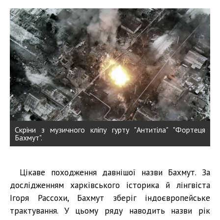
Скріни з музичного кліпу гурту "Антитіла" "Фортеця
Бахмут".
Цікаве походження давнішої назви Бахмут. За
дослідженням харківського історика й лінгвіста
Ігоря Рассохи, Бахмут зберіг індоєвропейське
трактування. У цьому ряду наводить назви рік