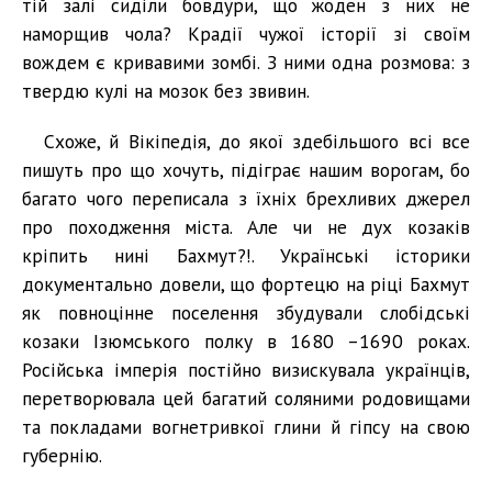
тій залі сиділи бовдури, що жоден з них не
наморщив чола? Крадії чужої історії зі своїм
вождем є кривавими зомбі. З ними одна розмова: з
твердю кулі на мозок без звивин.
Схоже, й Вікіпедія, до якої здебільшого всі все
пишуть про що хочуть, підіграє нашим ворогам, бо
багато чого переписала з їхніх брехливих джерел
про походження міста. Але чи не дух козаків
кріпить нині Бахмут?!. Українські історики
документально довели, що фортецю на ріці Бахмут
як повноцінне поселення збудували слобідські
козаки Ізюмського полку в 1680 –1690 роках.
Російська імперія постійно визискувала українців,
перетворювала цей багатий соляними родовищами
та покладами вогнетривкої глини й гіпсу на свою
губернію.