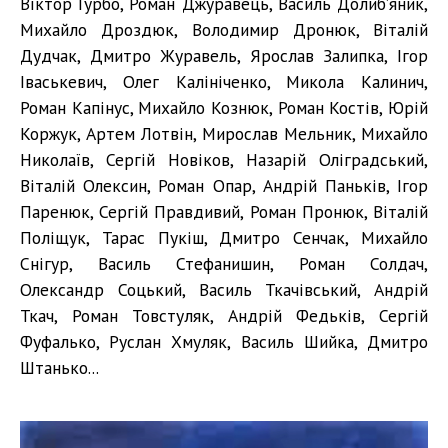
Віктор Гурбо, Роман Джуравець, Василь Долиб’яник,
Михайло Дроздюк, Володимир Дронюк, Віталій
Дудчак, Дмитро Журавель, Ярослав Залипка, Ігор
Іваськевич, Олег Калініченко, Микола Калинич,
Роман Капінус, Михайло Кознюк, Роман Костів, Юрій
Коржук, Артем Лотвін, Мирослав Мельник, Михайло
Николаїв, Сергій Новіков, Назарій Оліградський,
Віталій Олексин, Роман Опар, Андрій Паньків, Ігор
Паренюк, Сергій Правдивий, Роман Пронюк, Віталій
Поліщук, Тарас Пукіш, Дмитро Сенчак, Михайло
Снігур, Василь Стефанишин, Роман Солдач,
Олександр Соцький, Василь Ткачівський, Андрій
Ткач, Роман Товстуляк, Андрій Федьків, Сергій
Фуфалько, Руслан Хмуляк, Василь Шийка, Дмитро
Штанько...