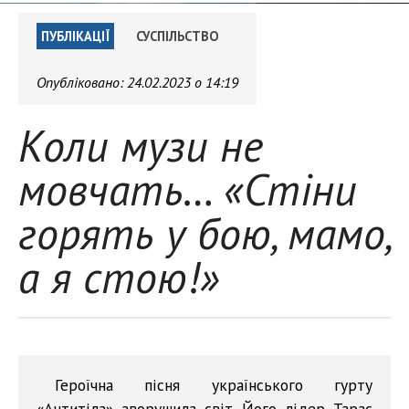
ПУБЛІКАЦІЇ
СУСПІЛЬСТВО
Опубліковано:
24.02.2023 о 14:19
Коли музи не
мовчать… «Стіни
горять у бою, мамо,
а я стою!»
Героїчна пісня українського гурту
«Антитіла» зворушила світ. Його лідер Тарас