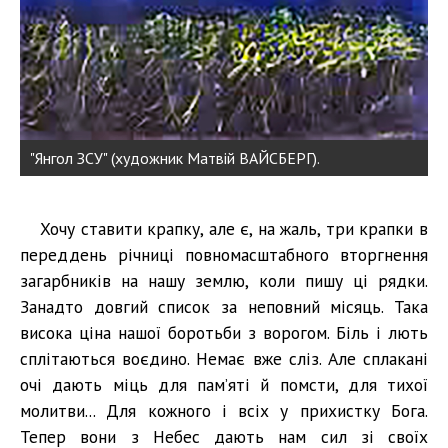
"Янгол ЗСУ" (художник Матвій ВАЙСБЕРГ).
Хочу ставити крапку, але є, на жаль, три крапки в
переддень річниці повномасштабного вторгнення
загарбників на нашу землю, коли пишу ці рядки.
Занадто довгий список за неповний місяць. Така
висока ціна нашої боротьби з ворогом. Біль і лють
сплітаються воєдино. Немає вже сліз. Але сплакані
очі дають міць для пам’яті й помсти, для тихої
молитви... Для кожного і всіх у прихистку Бога.
Тепер вони з Небес дають нам сил зі своїх