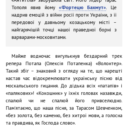
Тополя явив йому
«Фортецю Бахмут»
. Це
надрив емоцій з війни росії проти України, з її
передової у давньому козацькому місті –
найгарячішій точці нашої праведної борні з
варварами-московитами.
Майже водночас вигулькнув бездарний трек
репера Потапа (Олексія Потапенка) «Волонтер».
Такий збіг – знаковий з огляду на те, що нарешті
настав час відокремлювати українську пісню від
москальського гицання. До дідька всіх «патапів» і
«палякових»! «Кокошник» у їхніх головах назавжди,
спалюй чи не спалюй його привселюдно.
Пам’ятаємо, що наша пісня, за Тарасом Шевченком,
«без золота, без каменю, без хитрої мови, а голосна
та правдива, як Господа слово».