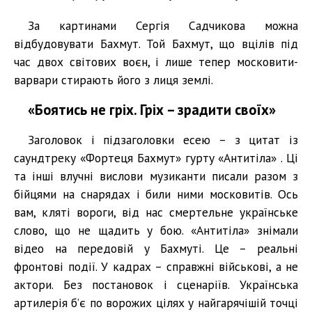
За картинами Сергія Садчикова можна
відбудовувати Бахмут. Той Бахмут, що вцілів під
час двох світових воєн, і лише тепер московити-
варвари стирають його з лиця землі.
«Боятись не гріх. Гріх – зрадити своїх»
Заголовок і підзаголовки есею – з цитат із
саундтреку «Фортеця Бахмут» гурту «Антитіла» . Ці
та інші влучні вислови музиканти писали разом з
бійцями на снарядах і били ними московитів. Ось
вам, кляті вороги, від нас смертельне українське
слово, що не щадить у бою. «Антитіла» знімали
відео на передовій у Бахмуті. Це – реальні
фронтові події. У кадрах – справжні військові, а не
актори. Без постановок і сценаріїв. Українська
артилерія б’є по ворожих цілях у найгарячішій точці