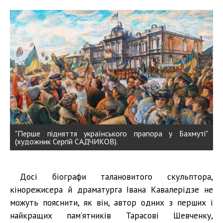
"Перше підняття українського прапора у Бахмуті"
(художник Сергій САДЧИКОВ).
Досі біографи талановитого скульптора,
кінорежисера й драматурга Івана Кавалерідзе не
можуть пояснити, як він, автор одних з перших і
найкращих пам’ятників Тарасові Шевченку,