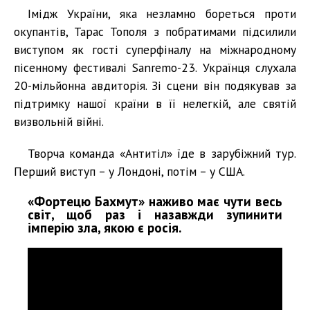
Імідж України, яка незламно бореться проти
окупантів, Тарас Тополя з побратимами підсилили
виступом як гості суперфіналу на міжнародному
пісенному фестивалі Sanremо-23. Українця слухала
20-мільйонна авдиторія. Зі сцени він подякував за
підтримку нашої країни в її нелегкій, але святій
визвольній війні.
Творча команда «Антитіл» їде в зарубіжний тур.
Перший виступ – у Лондоні, потім – у США.
«Фортецю Бахмут» наживо має чути весь
світ, щоб раз і назавжди зупинити
імперію зла, якою є росія.