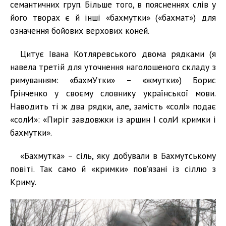
семантичних груп. Більше того, в поясненнях слів у
його творах є й інші «бахмутки» («бахмат») для
означення бойових верхових коней.
Цитує Івана Котляревського двома рядками (я
навела третій для уточнення наголошеного складу з
римуванням: «бахмУтки» – «жмутки») Борис
Грінченко у своєму словнику української мови.
Наводить ті ж два рядки, але, замість «солІ» подає
«солИ»: «Пиріг завдовжки із аршин І солИ кримки і
бахмутки».
«Бахмутка» – сіль, яку добували в Бахмутському
повіті. Так само й «кримки» пов’язані із сіллю з
Криму.