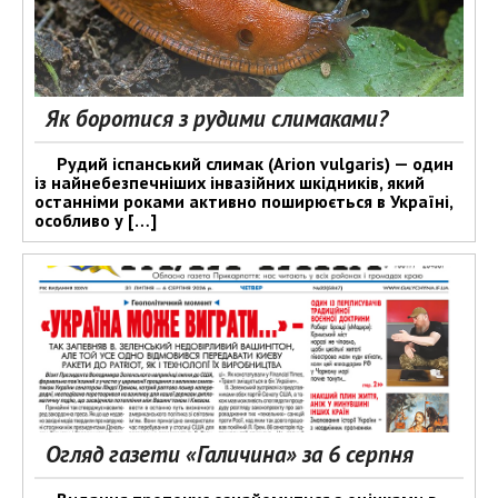
Як боротися з рудими слимаками?
Рудий іспанський слимак (Arion vulgaris) — один
із найнебезпечніших інвазійних шкідників, який
останніми роками активно поширюється в Україні,
особливо у […]
Огляд газети «Галичина» за 6 серпня