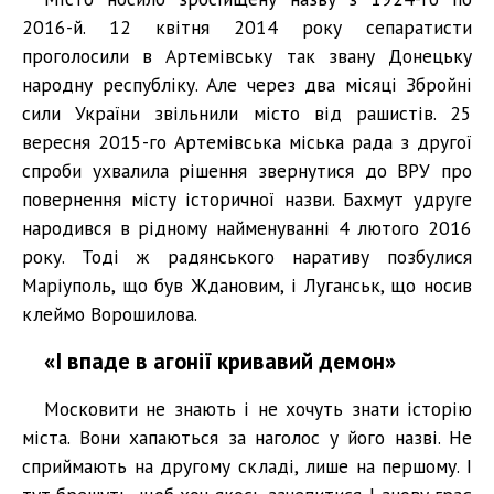
2016-й. 12 квітня 2014 року сепаратисти
проголосили в Артемівську так звану Донецьку
народну республіку. Але через два місяці Збройні
сили України звільнили місто від рашистів. 25
вересня 2015-го Артемівська міська рада з другої
спроби ухвалила рішення звернутися до ВРУ про
повернення місту історичної назви. Бахмут удруге
народився в рідному найменуванні 4 лютого 2016
року. Тоді ж радянського наративу позбулися
Маріуполь, що був Ждановим, і Луганськ, що носив
клеймо Ворошилова.
«І впаде в агонії кривавий демон»
Московити не знають і не хочуть знати історію
міста. Вони хапаються за наголос у його назві. Не
сприймають на другому складі, лише на першому. І