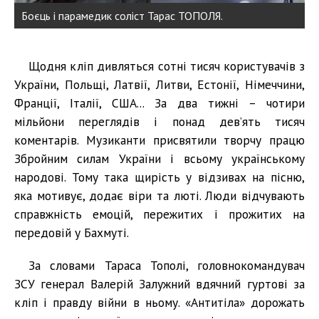
Боєць і парамедик соліст Тарас ТОПОЛЯ.
Щодня кліп дивляться сотні тисяч користувачів з
України, Польщі, Латвії, Литви, Естонії, Німеччини,
Франції, Італії, США... За два тижні – чотири
мільйони переглядів і понад дев’ять тисяч
коментарів. Музиканти присвятили творчу працю
Збройним силам України і всьому українському
народові. Тому така щирість у відзивах на пісню,
яка мотивує, додає віри та люті. Люди відчувають
справжність емоцій, пережитих і прожитих на
передовій у Бахмуті.
За словами Тараса Тополі, головнокомандувач
ЗСУ генерал Валерій Залужний вдячний гуртові за
кліп і правду війни в ньому. «Антитіла» дорожать