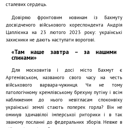
сталевих сердець.
Довіряю фронтовим новинам із Бахмуту
досвідченого військового кореспондента Андрія
Цаплієнка на 23 лютого 2023 року: українські
захисники не дають наступати ворогові.
«Там наше завтра – за нашими
спинами»
Для московитів і досі місто Бахмут є
Артемівськом, названого свого часу на честь
військового варвара-чужинця. Чи не тому
патологічному кремлівському брехуну путіну і всім
наближеним до нього невігласам споконвіку
українські землі стають поперек горла? Він не
оминув здичавілої імперської риторики і в так
званому посланні до федеральних зборів. Невже в