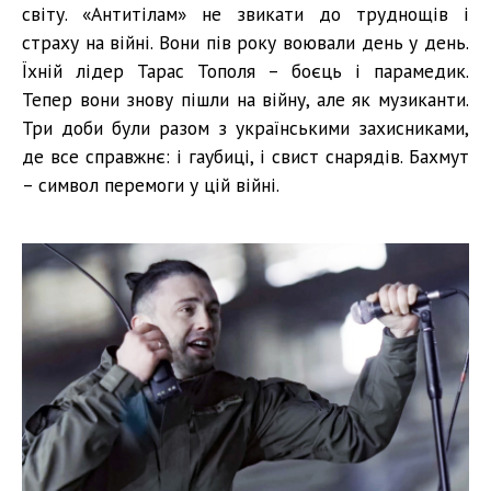
світу. «Антитілам» не звикати до труднощів і
страху на війні. Вони пів року воювали день у день.
Їхній лідер Тарас Тополя – боєць і парамедик.
Тепер вони знову пішли на війну, але як музиканти.
Три доби були разом з українськими захисниками,
де все справжнє: і гаубиці, і свист снарядів. Бахмут
– символ перемоги у цій війні.