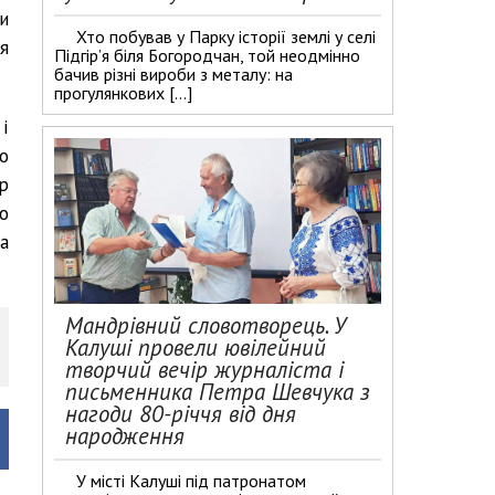
и
Хто побував у Парку історії землі у селі
я
Підгір’я біля Богородчан, той неодмінно
бачив різні вироби з металу: на
прогулянкових […]
і
о
р
го
а
Мандрівний словотворець. У
Калуші провели ювілейний
творчий вечір журналіста і
письменника Петра Шевчука з
нагоди 80-річчя від дня
народження
У місті Калуші під патронатом