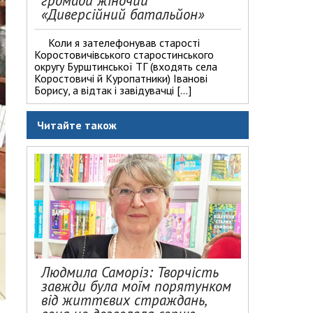
громади жіночий
«Диверсійний батальйон»
Коли я зателефонував старості
Коростовичівського старостинського
округу Бурштинської ТГ (входять села
Коростовичі й Куропатники) Іванові
Борису, а відтак і завідувачці […]
Читайте також
Людмила Саморіз: Творчість
завжди була моїм порятунком
від життєвих страждань,