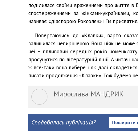
поділилася своїми враженнями про життя в Б
спостереженнями за жінками-українками, ко
називає «діаспорою Роксолян» і їм присвятил
Повертаючись до «Клавки», варто сказат
залишилася невирішеною. Вона ніяк не може 
неї – впливовий середніх років номенклат
просунутися по літературній лінії. А читачі 
ж все-таки вона вибере і як далі складеться 
писати продовження «Клавки». Тож будемо че
Мирослава МАНДРИК
Сподобалась публікація?
Поширити 