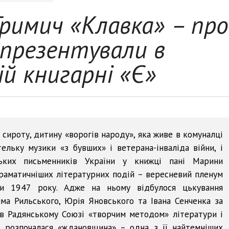
римич «Клавка» – про
презентували в
ій книгарні «Є»
 сироту, дитину «ворогів народу», яка живе в комуналці
ельку музики «з бувших» і ветерана-інваліда війни, і
ьких письменників України у книжці пані Марини
раматичніших літературних подій – вересневий пленум
ни 1947 року. Адже на ньому відбулося цькування
ма Рильського, Юрія Яновського та Івана Сенченка за
в Радянському Союзі «творчим методом» літератури і
і розпочалася «ждановщина» – одна з її найтемніших