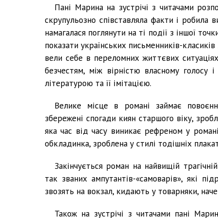
Пані Марина на зустрічі з читачами розпо
скрупульозно співставляла факти і робила в
намагалася поглянути на ті події з іншої точ
показати українських письменників-класиків
вели себе в переломних життєвих ситуаціях
безчестям, між вірністю власному голосу і
літературою та її імітацією.
Велике місце в романі займає повоєнн
збережені спогади киян старшого віку, зробл
яка час від часу виникає рефреном у романі
обкладинка, зроблена у стилі тодішніх плакат
Закінчується роман на найвищій трагічній
так званих ампутантів-«самоварів», які пі
звозять на вокзал, кидають у товарняки, наче 
Також на зустрічі з читачами пані Марин