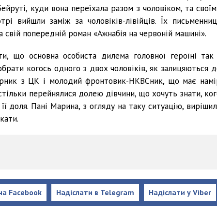
ейруті, куди вона переїхала разом з чоловіком, та своїм
трі вийшли заміж за чоловіків-лівійців. Їх письменниц
а свій попередній роман «Ажнабія на червоній машині».
и, що основна особиста дилема головної героїні так 
обрати когось одного з двох чоловіків, як залицяються д
урник з ЦК і молодий фронтовик-НКВСник, що має намі
настільки перейнялися долею дівчини, що хочуть знати, ко
її доля. Пані Марина, з огляду на таку ситуацію, вирішил
кати.
на Facebook
Надіслати в Telegram
Надіслати у Viber