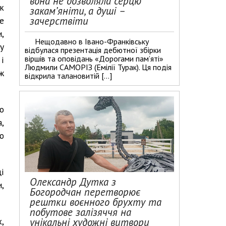
вона не дозволяла серцю
к
закам’яніти, а душі –
зачерствіти
е
и,
Нещодавно в Івано-Франківську
у
відбулася презентація дебютної збірки
віршів та оповідань «Дорогами пам’яті»
і
Людмили САМОРІЗ (Емілії Турак). Ця подія
ж
відкрила талановитій […]
о
,
ю
і
Олександр Дутка з
,
Богородчан перетворює
рештки воєнного брухту та
побутове залізяччя на
,
унікальні художні витвори