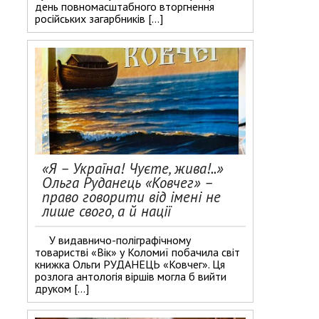
день повномасштабного вторгнення
російських загарбників […]
«Я – Україна! Чуєте, жива!..»
Ольга Руданець «Ковчег» –
право говорити від імені не
лише свого, а й нації
У видавничо-поліграфічному
товаристві «Вік» у Коломиї побачила світ
книжка Ольги РУДАНЕЦЬ «Ковчег». Ця
розлога антологія віршів могла б вийти
друком […]