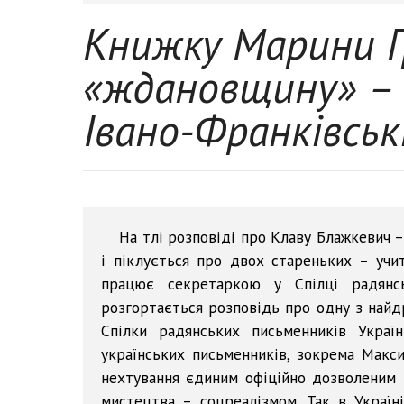
Книжку Марини Г
«ждановщину» – 
Івано-Франківськ
На тлі розповіді про Клаву Блажкевич –
і піклується про двох стареньких – учит
працює секретаркою у Спілці радянс
розгортається розповідь про одну з найд
Спілки радянських письменників Украї
українських письменників, зокрема Макси
нехтування єдиним офіційно дозволеним 
мистецтва – соцреалізмом. Так в Україн