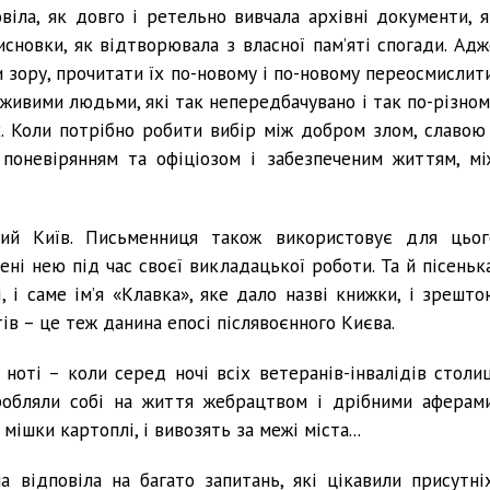
віла, як довго і ретельно вивчала архівні документи, я
исновки, як відтворювала з власної пам’яті спогади. Адж
ки зору, прочитати їх по-новому і по-новому переосмислит
 живими людьми, які так непередбачувано і так по-різном
. Коли потрібно робити вибір між добром злом, славою 
 поневірянням та офіціозом і забезпеченим життям, мі
ий Київ. Письменниця також використовує для цьог
ені нею під час своєї викладацької роботи. Та й пісенька
, і саме ім’я «Клавка», яке дало назві книжки, і зрешто
ів – це теж данина епосі післявоєнного Києва.
 ноті – коли серед ночі всіх ветеранів-інвалідів столиц
дробляли собі на життя жебрацтвом і дрібними аферами
мішки картоплі, і вивозять за межі міста...
а відповіла на багато запитань, які цікавили присутніх