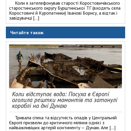
Коли я зателефонував старості Коростовичівського
старостинського округу Бурштинської ТГ (входять села
Коростовичі й Куропатники) Іванові Борису, а відтак і
завідувачці […]
Читайте також
Коли відступає вода: Посуха в Європі
оголила рештки мамонтів та затонулі
кораблі на дні Дунаю
Тривала спека та відсутність опадів у Центральній
Європі призвели до критичного міління однієї з
найважливіших артерій континенту — Дунаю. Але […]