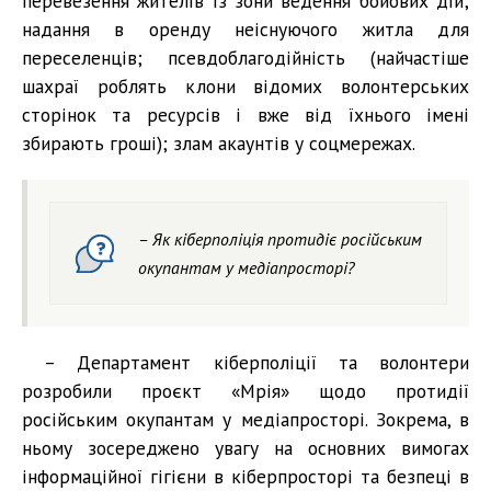
перевезення жителів із зони ведення бойових дій;
надання в оренду неіснуючого житла для
переселенців; псевдоблагодійність (найчастіше
шахраї роблять клони відомих волонтерських
сторінок та ресурсів і вже від їхнього імені
збирають гроші); злам акаунтів у соцмережах.
– Як кіберполіція протидіє російським
окупантам у медіапросторі?
– Департамент кіберполіції та волонтери
розробили проєкт «Мрія» щодо протидії
російським окупантам у медіапросторі. Зокрема, в
ньому зосереджено увагу на основних вимогах
інформаційної гігієни в кіберпросторі та безпеці в