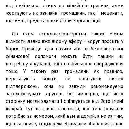
від декількох сотень до мільйонів гривень, адже
жертвують як звичайні громадяни, так і меценати,
іноземці, представники бізнес-організацій.
До схем псевдоволонтерства також можна
віднести давно вже відому аферу – «друг просить у
борг». Приводи для позики або ж безповоротної
фінансової допомоги можуть бути такими ж:
потреба у лікуванні, збір на військове спорядження
тощо. У такому разі громадяни, як правило,
переказують кошти, не запитуючи ніяких
підтверджень, хоча ми завжди рекомендуємо
зателефонувати другові, бо, ймовірно, що його
сторінку могли зламати і спілкується від його імені
шахрай. Тут важливо зазначити, що телефонувати
потрібно за номером, який вам відомий, а не за тим,
що вказаний у соцмережі. Зламавши обліковий запис