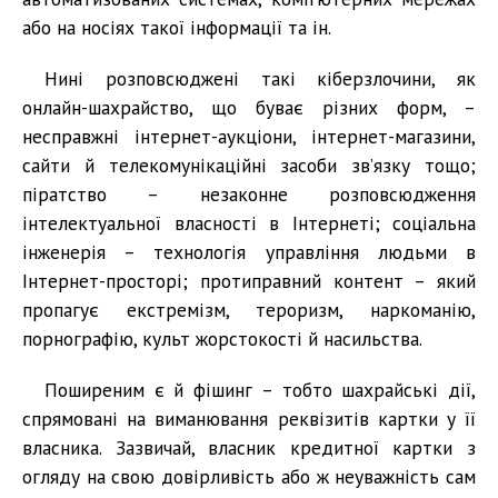
або на носіях такої інформації та ін.
Нині розповсюджені такі кіберзлочини, як
онлайн-шахрайство, що буває різних форм, –
несправжні інтернет-аукціони, інтернет-магазини,
сайти й телекомунікаційні засоби зв’язку тощо;
піратство – незаконне розповсюдження
інтелектуальної власності в Інтернеті; соціальна
інженерія – технологія управління людьми в
Інтернет-просторі; протиправний контент – який
пропагує екстремізм, тероризм, наркоманію,
порнографію, культ жорстокості й насильства.
Поширеним є й фішинг – тобто шахрайські дії,
спрямовані на виманювання реквізитів картки у її
власника. Зазвичай, власник кредитної картки з
огляду на свою довірливість або ж неуважність сам