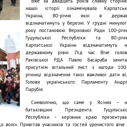
Вже за двадцять років славну сторінк
нашої історії ознаменувала Карпатськ
Україна, 80-річчя якої в держав
відзначатимуть у березні. У грудні минулог
року постановою Верховної Ради 100-річч
Гуцульської Республіки та 80-річч
Карпатської України відзначатимуть н
державному рівні. Під час Віче голов
Рахівської РДА Павло Басараба зачита
присутнім вітальний лист з нагоди 100-
річниці відзначення такої важливої дати ві
Голови українського Парламенту Андрі
Парубія.
Символічно, що саме у Ясінях – н
батьківщині Президента Гуцульсько
Республіки – керівник краю презентува
о волі». Привітав учасників та гостей урочистого віче 