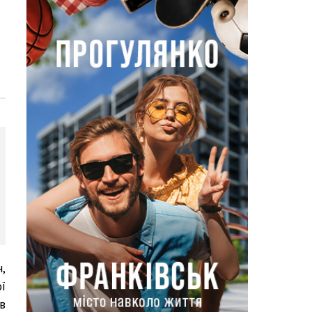
,
ї
ів