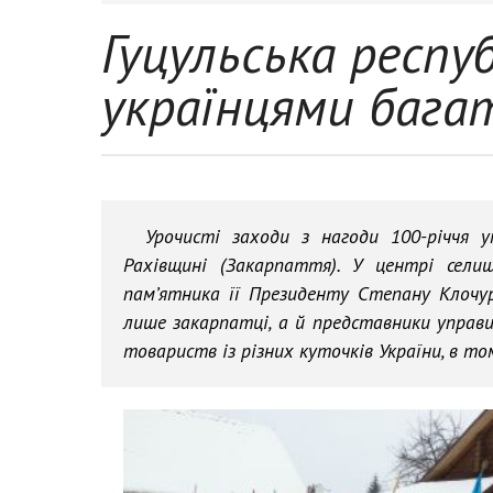
Гуцульська респу
українцями бага
Урочисті заходи з нагоди 100-річчя у
Рахівщині (Закарпаття). У центрі селища
пам’ятника її Президенту Степану Клочура
лише закарпатці, а й представники управи
товариств із різних куточків України, в том