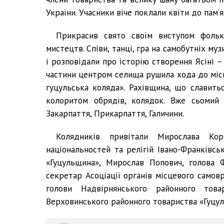
України. Учасники віче поклали квіти до пам’
Прикрасив свято своїм виступом фольк
мистецтв. Співи, танці, гра на самобутніх м
і розповідали про історію створення Ясіні – 
частини центром селища рушила хода до місц
гуцульська коляда». Рахівщина, що славить
колоритом обрядів, колядок. Вже сьомий
Закарпаття, Прикарпаття, Галичини.
Колядників привітали Мирослава Кор
національностей та релігій Івано-Франківсь
«Гуцульщина», Мирослав Попович, голова Фу
секретар Асоціації органів місцевого самов
голови Надвірнянського районного това
Верховинського районного товариства «Гуцу