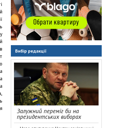
і
й
її
ь
у
й
в
Вибір редакції
т
о
а
а
а
,
ь
я
Залужний переміг би на
президентських виборах