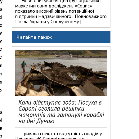
у
Нове опитування Центру соціальних і
маркетингових досліджень «Социс»
а
показало високий рівень потенційної
підтримки Надзвичайного і Повноважного
і
Посла України у Сполученому […]
о
я
Читайте також
я
а
а
в
ї
д
я
Коли відступає вода: Посуха в
Європі оголила рештки
а
мамонтів та затонулі кораблі
ї
на дні Дунаю
в
Тривала спека та відсутність опадів у
з
Центральній Європі призвели до