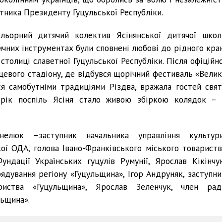
ятника Президенту Гуцульської Республіки.
льорний дитячий колектив Ясінянської дитячої школ
узичних інструментах були сповнені любові до рідного кра
столиці славетної Гуцульської Республіки. Після офіційно
евого стадіону, де відбувся щорічний фестиваль «Велик
ся самобутніми традиціями Різдва, вражала гостей свят
 рік поспіль Ясіня стало живою збіркою колядок – 
нелюк –заступник начальника управління культури
кої ОДА, голова Івано-Франківського міського товариств
ндації Українських гуцулів Румунії, Ярослав Кікінчук
рядування регіону «Гуцульщина», Ігор Андруняк, заступни
риства «Гуцульщина», Ярослав Зеленчук, член рад
льщина».