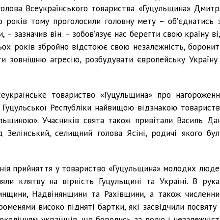
олова Всеукраїнського товариства «Гуцульщина» Дмитр
то років тому проголосили головну мету – об’єднатись з
 – зазначив він. – зобов’язує нас берегти свою країну ві
рьох років збройно відстоює свою незалежність, боронит
ти зовнішню агресію, розбудувати європейську Україну 
еукраїнське товариство «Гуцульщина» про нагороженн
 Гуцульської Республіки найвищою відзнакою товариств
льщиною». Учасників свята також привітали Василь Дан
д Зелінський, селищний голова Ясіні, родичі якого бул
нія прийняття у товариство «Гуцульщина» молодих люде
яли клятву на вірність Гуцульщині та Україні. В рука
инщини, Надвінянщини та Рахівщини, а також численни
роменями високо підняті бартки, які засвідчили посвяту 
околінням українців, що боролись за волю і незалежніст