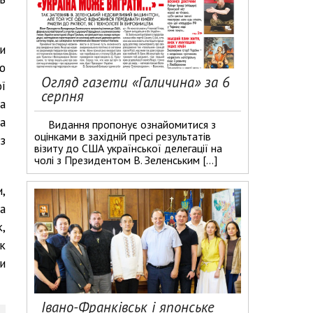
и
ю
Огляд газети «Галичина» за 6
ї
серпня
а
а
Видання пропонує ознайомитися з
оцінками в західній пресі результатів
з
візиту до США української делегації на
чолі з Президентом В. Зеленським […]
,
а
,
к
и
Івано-Франківськ і японське