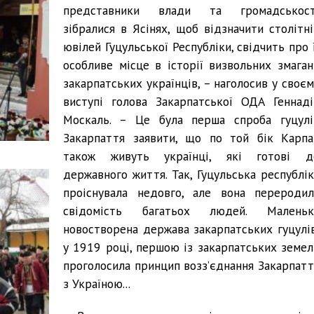
представники влади та громадськост
зібралися в Ясінях, щоб відзначити столітні
ювілей Гуцульської Республіки, свідчить про 
особливе місце в історії визвольних змаган
закарпатських українців, – наголосив у своєм
виступі голова Закарпатської ОДА Геннаді
Москаль. – Це була перша спроба гуцулі
Закарпаття заявити, що по той бік Карпа
також живуть українці, які готові д
державного життя. Так, Гуцульська республік
проіснувала недовго, але вона переродил
свідомість багатьох людей. Маленьк
новостворена держава закарпатських гуцулів
у 1919 році, першою із закарпатських земел
проголосила принцип возз’єднання Закарпатт
з Україною...