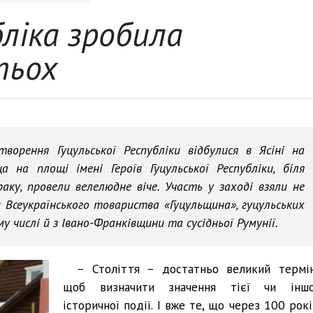
бліка зробила
тьох
творення Гуцульської Республіки відбулися в Ясіні на
 на площі імені Героїв Гуцульської Республіки, біля
ку, провели велелюдне віче. Участь у заході взяли не
 Всеукраїнського товариства «Гуцульщина», гуцульських
у числі й з Івано-Франківщини та сусідньої Румунії.
– Століття – достатньо великий термін
щоб визначити значення тієї чи іншо
історичної події. І вже те, що через 100 рок