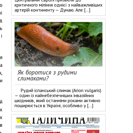
о
критичного міління однієї з найважливіших
артерій континенту — Дунаю. Але […]
і
д
ь
і
я
а
Як боротися з рудими
,
слимаками?
и
Рудий іспанський слимак (Arion vulgaris)
— один із найнебезпечніших інвазійних
шкідників, який останніми роками активно
й
поширюється в Україні, особливо у […]
х
х
в
ь