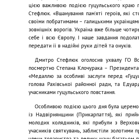
цією важливою подією гуцульського краю г
Стефлюк. «Вшанування пам’яті героїв, які с
своїми побратимами – галицькими українцями,
зовнішніх ворогів. Україна вже більше чоти
себе і всю Європу. І наше завдання подола
передати її в надійні руки дітей та онуків.
Дмитро Стефлюк оголосив ухвалу ГО Вс
посмертно Степана Клочурака – Президента
«Медаллю за особливі заслуги перед «Гуцу
голова Рахівської районної ради, та Едуар
учасниками гуцульського повстання.
Особливою подією цього дня була церемо
із Надвірнянщини (Прикарпаття), які прийн
молодих колядників, які прибули з Верхов
учасників святкувань, заблистіли золотими п
члени товариства та велику шану багатьом п