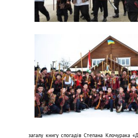
загалу книгу спогадів Степана Клочурака «Д