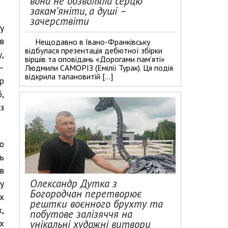
вона не дозволяла серцю
закам’яніти, а душі –
зачерствіти
у
в
Нещодавно в Івано-Франківську
відбулася презентація дебютної збірки
,
віршів та оповідань «Дорогами пам’яті»
–
Людмили САМОРІЗ (Емілії Турак). Ця подія
відкрила талановитій […]
р
б,
з
о
ь
в
Олександр Дутка з
у
Богородчан перетворює
х
рештки воєнного брухту та
,
побутове залізяччя на
х
унікальні художні витвори