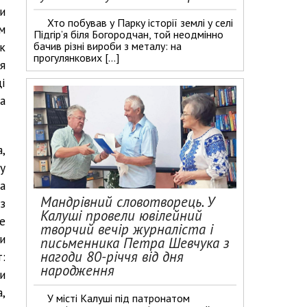
и
Хто побував у Парку історії землі у селі
м
Підгір’я біля Богородчан, той неодмінно
к
бачив різні вироби з металу: на
прогулянкових […]
я
і
а
,
у
а
Мандрівний словотворець. У
з
Калуші провели ювілейний
е
творчий вечір журналіста і
и
письменника Петра Шевчука з
нагоди 80-річчя від дня
:
народження
и
,
У місті Калуші під патронатом