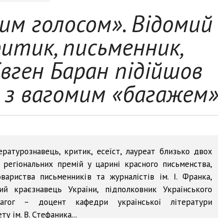
им голосом». Відомий
итик, письменник,
Євген Баран підійшов
я з вагомим «багажем
ературознавець, критик, есеїст, лауреат близько двох
 регіональних премій у царині красного письменства,
ариства письменників та журналістів ім. І. Франка,
ий краєзнавець України, підполковник Українського
дагог – доцент кафедри української літератури
 ім. В. Стефаника...