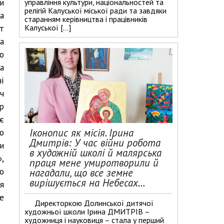
и
управління культури, національностей та
релігій Калуської міської ради та завдяки
а
старанням керівництва і працівників
т
Калуської […]
а
о
а
і
ч
р
є
Іконопис як місія. Ірина
о
Дмитрів: У час війни робота
и
в художній школі й малярська
,
праця мене умиротворили й
о
нагадали, що все земне
вирішується на Небесах…
я
е
Директоркою Долинської дитячої
художньої школи Ірина ДМИТРІВ –
художниця і науковиця – стала у перший