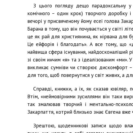
З цього погляду дещо парадоксальну у 
комічного – один крок) творчого доробку і
вечорі у присвяченому йому есеї голова Зака
Барана в тому, що він почувається у світі лі
це як рай для християнина, як нірвана для б
Це ейфорія і благодать». А все тому, що «
найвища сфера існування, найдосконаліший рі
зі своїм инчим «я» та з ідеалізованим «ми». 
викликає сумніви чи створює дискомфорт – 
для того, щоб повернутися у світ живих, а дл
Справді, книжки, а їх, як сказав ювіляр, 
Втім, «неймовірними зусиллями він таки вир
так змалював творчий і ментально-психоло
Закарпаття, котрий близько знає Євгена вже 
Зрештою, щоденникові записи щодо вла