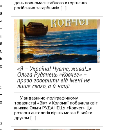
день повномасштабного вторгнення
о
російських загарбників […]
а
а
 –
.
е
,
сь
е
«Я – Україна! Чуєте, жива!..»
Ольга Руданець «Ковчег» –
право говорити від імені не
лише свого, а й нації
.
–
У видавничо-поліграфічному
о
товаристві «Вік» у Коломиї побачила світ
книжка Ольги РУДАНЕЦЬ «Ковчег». Ця
розлога антологія віршів могла б вийти
друком […]
з