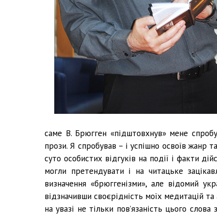
саме В. Брюгген «підштовхнув» мене спробу
прози. Я спробував – і успішно освоїв жанр 
суто особистих відгуків на події і факти ді
могли претендувати і на читацьке зацікав
визначення «брюггенізми», але відомий ук
відзначивши своєрідність моїх медитацій та 
на увазі не тільки пов’язаність цього слова