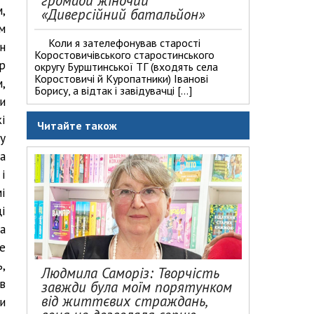
громади жіночий
,
«Диверсійний батальйон»
м
Коли я зателефонував старості
н
Коростовичівського старостинського
р
округу Бурштинської ТГ (входять села
Коростовичі й Куропатники) Іванові
,
Борису, а відтак і завідувачці […]
и
і
Читайте також
у
а
і
і
і
а
е
,
Людмила Саморіз: Творчість
в
завжди була моїм порятунком
від життєвих страждань,
и