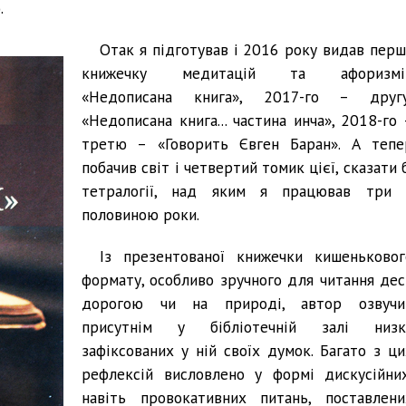
.
Отак я підготував і 2016 року видав перш
книжечку медитацій та афоризмі
«Недописана книга», 2017-го – другу
«Недописана книга... частина инча», 2018-го 
третю – «Говорить Євген Баран». А тепе
побачив світ і четвертий томик цієї, сказати 
тетралогії, над яким я працював три 
половиною роки.
Із презентованої книжечки кишеньковог
формату, особливо зручного для читання дес
дорогою чи на природі, автор озвучи
присутнім у бібліотечній залі низк
зафіксованих у ній своїх думок. Багато з ци
рефлексій висловлено у формі дискусійних
навіть провокативних питань, поставлени