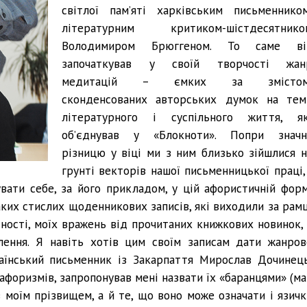
світлої пам’яті харківським письменником
літературним критиком-шістдесятнико
Володимиром Брюггеном. То саме ві
започаткував у своїй творчості жан
медитацій – ємких за змістом
сконденсованих авторських думок на тем
літературного і суспільного життя, як
об’єднував у «Блокноти». Попри значн
різницю у віці ми з ним близько зійшлися н
грунті векторів нашої письменницької праці, 
вати себе, за його прикладом, у цій афористичній форм
таких стислих щоденникових записів, які виходили за рамц
йсності, моїх вражень від прочитаних книжкових новинок, 
лення. Я навіть хотів цим своїм записам дати жанров
раїнський письменник із Закарпаття Мирослав Дочинець
афоризмів, запропонував мені назвати їх «баранцями» (ма
 з моїм прізвищем, а й те, що воно може означати і язичк