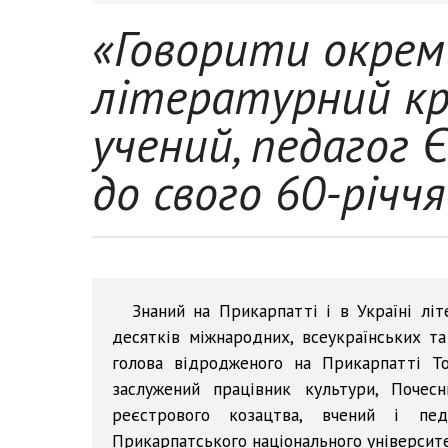
«Говорити окрем
літературний кр
учений, педагог 
до свого 60-річч
Знаний на Прикарпатті і в Україні літ
десятків міжнародних, всеукраїнських та
голова відродженого на Прикарпатті Тов
заслужений працівник культури, Почесн
реєстрового козацтва, вчений і пе
Прикарпатського національного університету