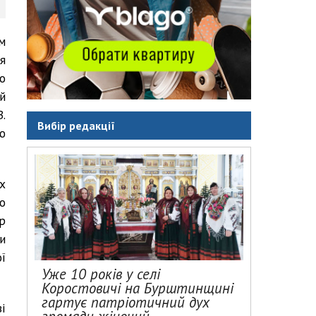
м
я
о
й
.
Вибір редакції
ю
х
о
р
и
ї
Уже 10 років у селі
Коростовичі на Бурштинщині
гартує патріотичний дух
і