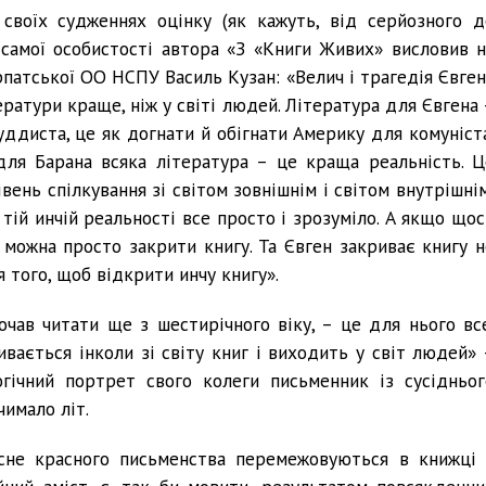
своїх судженнях оцінку (як кажуть, від серйозного д
 самої особистості автора «З «Книги Живих» висловив н
рпатської ОО НСПУ Василь Кузан: «Велич і трагедія Євген
тератури краще, ніж у світі людей. Література для Євгена
уддиста, це як догнати й обігнати Америку для комуніста
для Барана всяка література – це краща реальність. Ц
вень спілкування зі світом зовнішнім і світом внутрішнім
У тій инчій реальності все просто і зрозуміло. А якщо що
можна просто закрити книгу. Та Євген закриває книгу н
я того, щоб відкрити инчу книгу».
почав читати ще з шестирічного віку, – це для нього все
ивається інколи зі світу книг і виходить у світ людей» 
гічний портрет свого колеги письменник із сусідньог
чимало літ.
сне красного письменства перемежовуються в книжці 