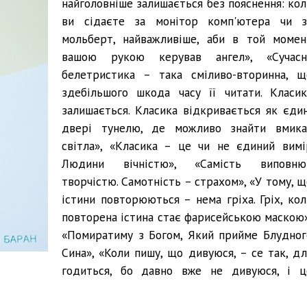
найголовніше залишається без пояснення: кол
ви сідаєте за монітор комп'ютера чи з
мольберт, найважливіше, аби в той момен
вашою рукою керував ангел», «Сучасн
белетристика – така сміливо-вторинна, щ
здебільшого шкода часу її читати. Класик
залишається. Класика відкривається як єдин
двері тунелю, де можливо знайти вмика
світла», «Класика – це чи не єдиний вимі
Людини вічністю», «Самість виповню
творчістю. Самотність – страхом», «У тому, щ
істини повторюються – нема гріха. Гріх, кол
повторена істина стає фарисейською маскою»
«Помиратиму з Богом, Який прийме Блудног
Сина», «Коли пишу, що дивуюся, – се так, дл
годиться, бо давно вже не дивуюся, і ц