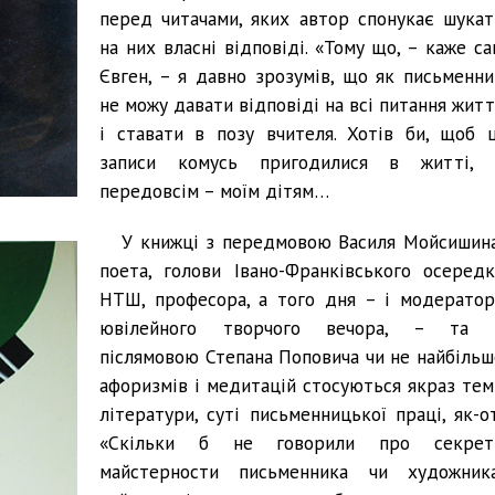
перед читачами, яких автор спонукає шукат
на них власні відповіді. «Тому що, – каже са
Євген, – я давно зрозумів, що як письменни
не можу давати відповіді на всі питання житт
і ставати в позу вчителя. Хотів би, щоб ц
записи комусь пригодилися в житті, 
передовсім – моїм дітям…
У книжці з передмовою Василя Мойсишина
поета, голови Івано-Франківського осередк
НТШ, професора, а того дня – і модератор
ювілейного творчого вечора, – та 
післямовою Степана Поповича чи не найбільш
афоризмів і медитацій стосуються якраз тем
літератури, суті письменницької праці, як-от
«Скільки б не говорили про секрет
майстерности письменника чи художника