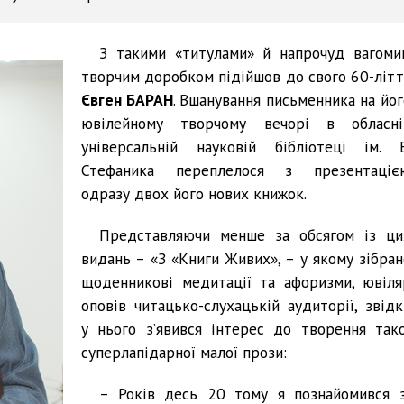
З такими «титулами» й напрочуд вагоми
творчим доробком підійшов до свого 60-літт
Євген БАРАН
. Вшанування письменника на йог
ювілейному творчому вечорі в обласні
універсальній науковій бібліотеці ім. В
Стефаника переплелося з презентаціє
одразу двох його нових книжок.
Представляючи менше за обсягом із ци
видань – «З «Книги Живих», – у якому зібран
щоденникові медитації та афоризми, ювіля
оповів читацько-слухацькій аудиторії, звідк
у нього з’явився інтерес до творення тако
суперлапідарної малої прози:
– Років десь 20 тому я познайомився з