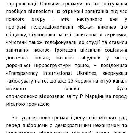
та пропозиції. Очільник громади під час звітування
пообіцяв відповісти на отримані запитання під час
прямого етеру і вже наступного дня у
програмі телерадіокомпанії «Вежа» виконав цю
обіцянку, відповівши на всі запитання зі скриньки.
«Містяни також телефонували до студії та ставили
запитання наживо. Громадян цікавили соціальна
допомога, пільги, питання забудови у місті,
дорожньої інфраструктури тощо», – повідомила
«Transparency International Ukraine», звернувши
також увагу на те, що вже 25 червня на ютуб-каналі
міського голови було
оприлюднено відеозапис звіту Р. Марцінківа перед
міською громадою.
Звітування голів громад і депутатів міських рад
перед виборцями є демократичним механізмом та
індикатором відкритости місцевої влади. Івано-