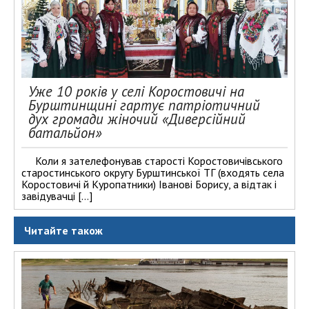
Уже 10 років у селі Коростовичі на
Бурштинщині гартує патріотичний
дух громади жіночий «Диверсійний
батальйон»
Коли я зателефонував старості Коростовичівського
старостинського округу Бурштинської ТГ (входять села
Коростовичі й Куропатники) Іванові Борису, а відтак і
завідувачці […]
Читайте також