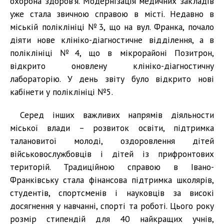
охорона здоров’я. Модернізація медичних закладів
уже стала звичною справою в місті. Недавно в
міській поліклініці №3, що на вул. Франка, почало
діяти нове клініко-діагностичне відділення, а в
поліклініці №4, що в мікрорайоні Позитрон,
відкрито оновлену клініко-діагностичну
лабораторію. У день звіту було відкрито нові
кабінети у поліклініці №5.
Серед інших важливих напрямів діяльности
міської влади – розвиток освіти, підтримка
талановитої молоді, оздоровлення дітей
військовослужбовців і дітей із прифронтових
територій. Традиційною справою в Івано-
Франківську стала фінансова підтримка школярів,
студентів, спортсменів і науковців за високі
досягнення у навчанні, спорті та роботі. Цього року
розмір стипендій для 40 найкращих учнів,