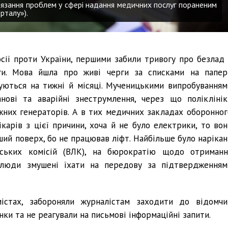
в’язання проблем у сфері надання медичних послуг пораненим
рталу»).
росії проти України, першими забили тривогу про безлад 
оги. Мова йшла про живі черги за списками на папері
уються на тижні й місяці. Мученицькими випробуванням
нові та аварійні знеструмлення, через що поліклінік
жних генераторів. А в тих медичних закладах оборонног
карів з цієї причини, хоча й не було електрики, то вон
ший поверх, бо не працював ліфт. Найбільше було нарікан
рських комісій (ВЛК), на бюрократію щодо отриманн
ою люди змушені їхати на передову за підтвердженням
містах, забороняли журналістам заходити до відомчи
нки та не реагували на письмові інформаційні запити.