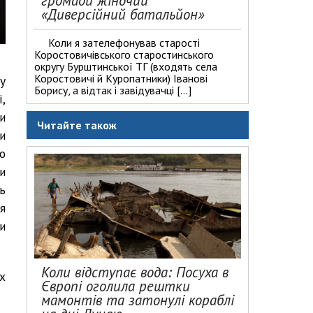
громади жіночий
«Диверсійний батальйон»
Коли я зателефонував старості
Коростовичівського старостинського
округу Бурштинської ТГ (входять села
Коростовичі й Куропатники) Іванові
у
Борису, а відтак і завідувачці […]
,
и
Читайте також
и
о
и
ь
я
и
Коли відступає вода: Посуха в
х
Європі оголила рештки
мамонтів та затонулі кораблі