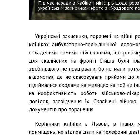
Під час наради в Кабінеті міністрів щодо роз
українським захисникам (фото з «Урядового по
Українські захисники, поранені на війні 
клініках амбулаторно-поліклінічної допом
складеними самими військовими, що розтяг
для скалічених на фронті бійців були пла
здебільшого не працювали, бо не мали поту
відомства, де не скасовували прийоми до лі
підіймалися сходами на милицях на той чи ін
на неефективність роботи військово-ліка
довідок, засвідчення їх. Скалічені війн
документів про поранення.
Керівники клініки в Львові, в інших 
приміщень, не відповідали на телефонні дзві