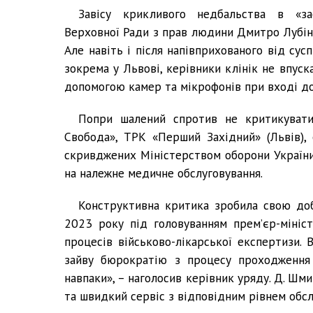
Завісу крикливого недбальства в «за
Верховної Ради з прав людини Дмитро Лубіне
Але навіть і після напівприхованого від су
зокрема у Львові, керівники клінік не впус
допомогою камер та мікрофонів при вході до
Попри шалений спротив не критикувати
Свобода», ТРК «Перший Західний» (Львів), 
скривджених Міністерством оборони України 
на належне медичне обслуговування.
Конструктивна критика зробила свою доб
2023 року під головуванням прем’єр-мініс
процесів військово-лікарської експертизи.
зайву бюрократію з процесу проходження 
навпаки», – наголосив керівник уряду. Д. Ш
та швидкий сервіс з відповідним рівнем обсл