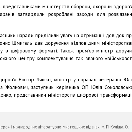
з представниками міністерств оборони, охорони здоров’я
еранів затвердили розроблені заходи для розв’язанн
часники наради приділили увагу на отриманні довідок пр
Денис Шмигаль дав доручення відповідним міністерства
гу в цифровому форматі. Також прем’єр-міністр доручи
ожного центру комплектування так званого «військовог
доров’я Віктор Ляшко, міністр у справах ветеранів Юлі
ана Жолнович, заступник керівника ОП Юлія Соколовська
нко, представники міністерств цифрової трансформації
ро» і міжнародних літературно-мистецьких відзнак ім. П. Куліша, О.