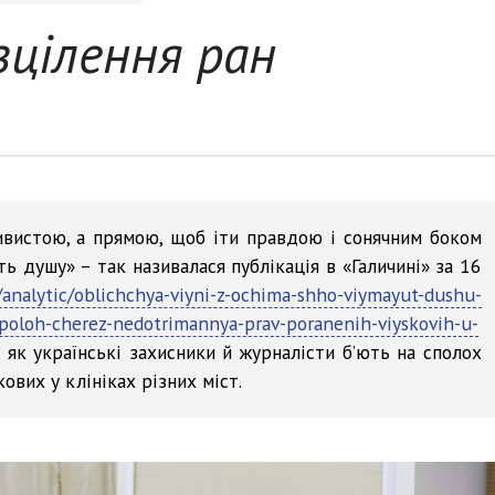
зцілення ран
звивистою, а прямою, щоб іти правдою і сонячним боком
ь душу» – так називалася публікація в «Галичині» за 16
a/analytic/oblichchya-viyni-z-ochima-shho-viymayut-dushu-
-spoloh-cherez-nedotrimannya-prav-poranenih-viyskovih-u-
, як українські захисники й журналісти б’ють на сполох
вих у клініках різних міст.