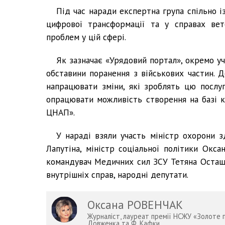
Під час наради експертна група спільно і
цифрової трансформації та у справах вет
проблем у цій сфері.
Як зазначає «Урядовий портал», окремо у
обставини поранення з військових частин. 
напрацювати зміни, які зроблять цю послу
опрацювати можливість створення на базі к
ЦНАП».
У нараді взяли участь міністр охорони з
Лапутіна, міністр соціальної політики Окс
командувач Медичних сил ЗСУ Тетяна Остаще
внутрішніх справ, народні депутати.
Оксана РОВЕНЧАК
Журналіст, лауреат премії НСЖУ «Золоте пе
Довженка та Ф. Кафки.