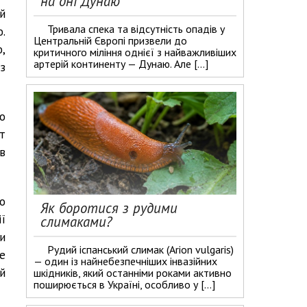
на дні Дунаю
й
Тривала спека та відсутність опадів у
.
Центральній Європі призвели до
,
критичного міління однієї з найважливіших
артерій континенту — Дунаю. Але […]
з
о
т
в
о
Як боротися з рудими
ї
слимаками?
и
Рудий іспанський слимак (Arion vulgaris)
е
— один із найнебезпечніших інвазійних
й
шкідників, який останніми роками активно
поширюється в Україні, особливо у […]