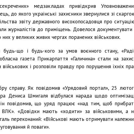
секречених» медзакладах привідкрив Уповноважени
ць, до якого українські захисники звернулися зі скаргою
спільства звіту державного високопосадовця про ситуацію
кали журналістів до приміщень. Довелося документувати 
 них у великих живих чергах поранених військових.
 будь-що і будь-кого за умов воєнного стану, «Раді
обласна газета Прикарпаття «Галичина» стали на захис
військових і розповіли правду про порушення їхніх пра
ру справу. Як повідомив «Урядовий портал», 25 лютог
тра Дениса Шмигаля відбулася нарада щодо оптимізаці
 Він повідомив, що уряд працює «над тим, щоб прибрат
ВЛК». «Довідки мають «ходити» за військовими, а н
мигаль переконаний: «Військові мають отримувати належни
уговування й поваги».