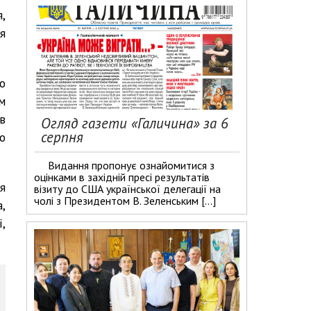
,
я
о
м
в
Огляд газети «Галичина» за 6
серпня
о
Видання пропонує ознайомитися з
оцінками в західній пресі результатів
я
візиту до США української делегації на
чолі з Президентом В. Зеленським […]
,
,