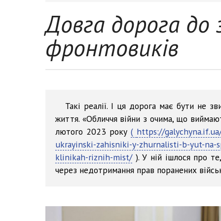
Довга дорога до 
фронтовиків
Такі реалії. І ця дорога має бути не 
життя. «Обличчя війни з очима, що виймают
лютого 2023 року
(
https://galychyna.if.u
ukrayinski-zahisniki-y-zhurnalisti-b-yut-na
klinikah-riznih-mist/
). У ній ішлося про те
через недотримання прав поранених військо