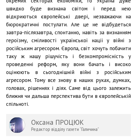
окремих секторах економіки, то Україна дуже
швидко буде визнана світом і перед нею
відкриються європейські двері, незважаючи на
бюрократичні постулати. Але це не відбудеться
завтра-післязавтра, спонтанно, навіть за визнанням
героїзму, сміливості української нації у війні з
російським агресором. Європа, світ хочуть побачити
таку ж нашу рішучість і безкомпромісність у
проведенні реформ, яку вони бачать і високо
оцінюють в сьогоднішній війні з російським
агресором. Тому все знову в наших руках, думках,
головах, рішеннях і діях. Саме від цього залежить
ближня чи дальша перспектива бути в європейській
спільноті.
Оксана ПРОЦЮК
Редактор відділу газети “Галичина”