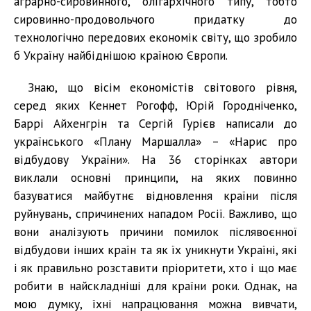
аграрно-сировинного, олігархічного типу, тобто
сировинно-продовольчого придатку до
технологічно передових економік світу, що зробило
б Україну найбіднішою країною Європи.
Знаю, що вісім економістів світового рівня,
серед яких Кеннет Рогофф, Юрій Городніченко,
Баррі Айхенгрін та Сергій Гурієв написали до
українського «Плану Маршалла» – «Нарис про
відбудову України». На 36 сторінках автори
виклали основні принципи, на яких повинно
базуватися майбутнє відновлення країни після
руйнувань, спричинених нападом Росії. Важливо, що
вони аналізують причини помилок післявоєнної
відбудови інших країн та як їх уникнути Україні, які
і як правильно розставити пріоритети, хто і що має
робити в найскладніші для країни роки. Однак, на
мою думку, їхні напрацювання можна вивчати,