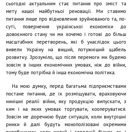
сьогодні актуальним стає питання про зміст та
мету нашої майбутньої реновації. Ми ставимо
питання лише про відновлення зруйнованого та, по-
суті, повернення української економіки до
довоєнного стану чи ми хочемо і готові до більш
масштабних перетворень, які б унаслідок цього
вивели Україну на вищий, потужніший щабель
розвитку. Зрозуміло, що після перемоги ми будемо
зовсім в інших економічних умовах, ніж до війни,
тому буде потрібна й інша економічна політика.
На мою думку, перед багатьма підприємствами
постане питання, де їх розміщувати, враховуючи
нинішні реалії війни, яку продукцію випускати, з
ким і на яких умовах торгувати, кооперуватися.
Зовсім не доречною буде ситуація, коли внутрішні
ринки й далі будуть монополізовані окремими
виробниками, коли малий і середній бізнес, як і