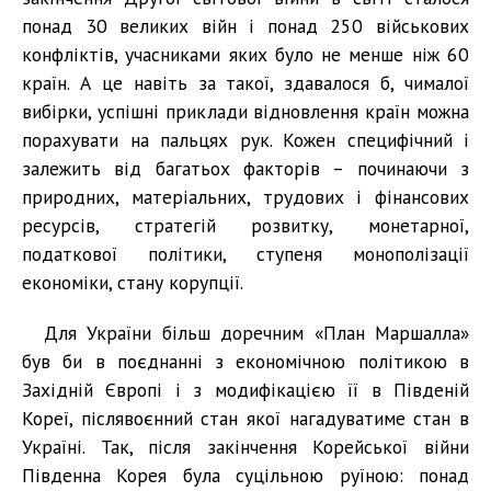
понад 30 великих війн і понад 250 військових
конфліктів, учасниками яких було не менше ніж 60
країн. А це навіть за такої, здавалося б, чималої
вибірки, успішні приклади відновлення країн можна
порахувати на пальцях рук. Кожен специфічний і
залежить від багатьох факторів – починаючи з
природних, матеріальних, трудових і фінансових
ресурсів, стратегій розвитку, монетарної,
податкової політики, ступеня монополізації
економіки, стану корупції.
Для України більш доречним «План Маршалла»
був би в поєднанні з економічною політикою в
Західній Європі і з модифікацією її в Південій
Кореї, післявоєнний стан якої нагадуватиме стан в
Україні. Так, після закінчення Корейської війни
Південна Корея була суцільною руїною: понад