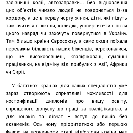
залізничні колії, автозаправки… Без відновлення
цих об'єктів чимало людей не повернеться із-за
кордону, а це в першу чергу жінки, діти, які підуть
там вчитися в школи, коледжі, університети і після
цього навряд чи захочуть повернутися в Україну.
Тим більше країни Євросоюзу, а саме сюди поїхала
переважна більшість наших біженців, переконалися,
що це високоосвічені, кваліфіковані, сумлінні
працівники, на відміну від прибулих з Азії, Африки
чи Сирії.
У багатьох країнах для наших спеціалістів уже
зараз створюють сприятливі можливості для
нострифікації дипломів про вищу освіту,
спрощеного допуску до праці за кваліфікацією, а
для юнаків та дівчат – вступ до вишів без
екзаменів. Ось чому пріоритетною або першою
фазою на первинному етапі відбудови країни має