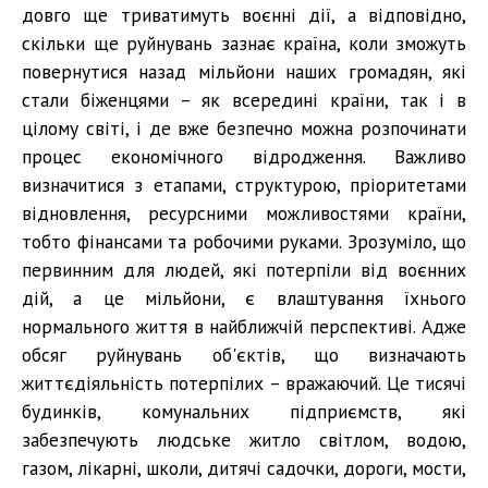
довго ще триватимуть воєнні дії, а відповідно,
скільки ще руйнувань зазнає країна, коли зможуть
повернутися назад мільйони наших громадян, які
стали біженцями – як всередині країни, так і в
цілому світі, і де вже безпечно можна розпочинати
процес економічного відродження. Важливо
визначитися з етапами, структурою, пріоритетами
відновлення, ресурсними можливостями країни,
тобто фінансами та робочими руками. Зрозуміло, що
первинним для людей, які потерпіли від воєнних
дій, а це мільйони, є влаштування їхнього
нормального життя в найближчій перспективі. Адже
обсяг руйнувань об'єктів, що визначають
життєдіяльність потерпілих – вражаючий. Це тисячі
будинків, комунальних підприємств, які
забезпечують людське житло світлом, водою,
газом, лікарні, школи, дитячі садочки, дороги, мости,