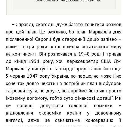
– Справді, сьогодні дуже багато точиться розмов
про цей план. Це важливо, бо план Маршалла для
післявоєнної Європи був створений дещо запізно –
лише за три роки встановлення остаточного миру
на континенті. Він розпочався в 1948 році і тривав
до кінця 1951 року, хоч держсекретар США Дж.
Маршалл у виступі в Гарварді представив його ще
5 червня 1947 року. Україна, по-перше, не може і не
хоче так довго чекати на потрібний план відбудови
та розвитку, а, по-друге, не сприйме його як просто
іноземну допомогу, тобто суто фінансові дотації. Ми
не повинні допустити головної помилки –
відновлення економіки країни у довоєнному
вигляді, адже це означатиме консервацію її