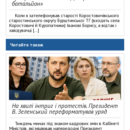
батальйон»
Коли я зателефонував старості Коростовичівського
старостинського округу Бурштинської ТГ (входять села
Коростовичі й Куропатники) Іванові Борису, а відтак і
завідувачці […]
Читайте також
На хвилі інтриг і протестів. Президент
В. Зеленський переформатував уряд
Тиждень минає під знаком кадрових змін в Кабінеті
Міністрів, які ініціював напередодні Президент