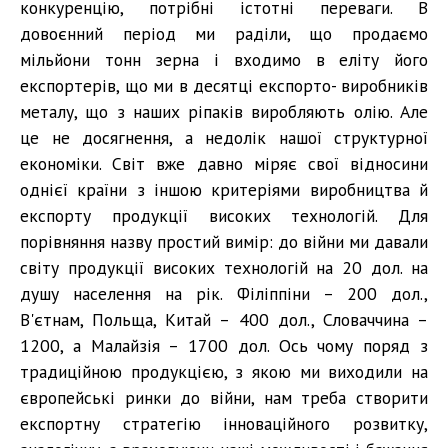
конкуренцію, потрібні істотні переваги. В
довоєнний період ми раділи, що продаємо
мільйони тонн зерна і входимо в еліту його
експортерів, що ми в десятці експорто- виробників
металу, що з наших ріпаків виробляють олію. Але
це не досягнення, а недолік нашої структурної
економіки. Світ вже давно міряє свої відносини
однієї країни з іншою критеріями виробництва й
експорту продукції високих технологій. Для
порівняння назву простий вимір: до війни ми давали
світу продукції високих технологій на 20 дол. на
душу населення на рік. Філіппіни – 200 дол.,
В'єтнам, Польща, Китай – 400 дол., Словаччина –
1200, а Малайзія – 1700 дол. Ось чому поряд з
традиційною продукцією, з якою ми виходили на
європейські ринки до війни, нам треба створити
експортну стратегію інноваційного розвитку,