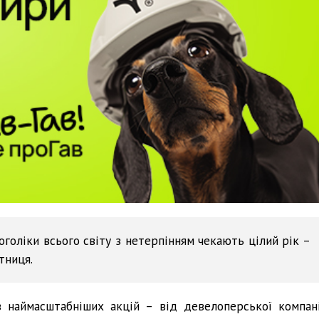
оголіки всього світу з нетерпінням чекають цілий рік –
тниця.
з наймасштабніших акцій – від девелоперської компані