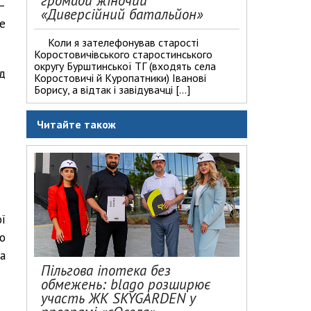
громади жіночий
–
«Диверсійний батальйон»
не
Коли я зателефонував старості
Коростовичівського старостинського
округу Бурштинської ТГ (входять села
д
Коростовичі й Куропатники) Іванові
Борису, а відтак і завідувачці […]
Читайте також
ї
о
а
Пільгова іпотека без
обмежень: blago розширює
участь ЖК SKYGARDEN у