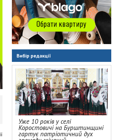
Вибір редакції
Уже 10 років у селі
Коростовичі на Бурштинщині
гартує патріотичний дух
ї