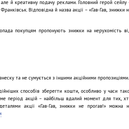
 але й креативну подачу реклами. Головний герой сейлу 
Франківськ. Відповідна й назва акції – «Гав-Гав, знижки 
топада покупцям пропонують знижки на нерухомість ві
внеску та не сумується з іншими акційними пропозиціями.
дійніших способів зберегти кошти, особливо у часи тако
 саме період акцій – найбільш вдалий момент для тих, хт
деталями акції «Гав-Гав, знижки не прогав!» можна н
м