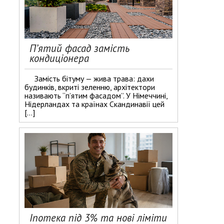
П’ятий фасад замість
кондиціонера
Замість бітуму — жива трава: дахи
будинків, вкриті зеленню, архітектори
називають “п’ятим фасадом”. У Німеччині,
Нідерландах та країнах Скандинавії цей
[…]
Іпотека під 3% та нові ліміти