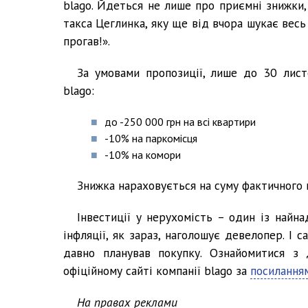
blago. Йдеться не лише про приємні знижки,
такса Цеглинка, яку ще від вчора шукає весь 
прогав!».
За умовами пропозиції, лише до 30 лис
blago:
до -250 000 грн на всі квартири
-10% на паркомісця
-10% на комори
Знижка нараховується на суму фактичного 
Інвестиції у нерухомість – один із найна
інфляції, як зараз, наголошує девелопер. І
давно планував покупку. Ознайомитися з 
офіційному сайті компанії blago за
посилання
На правах реклами