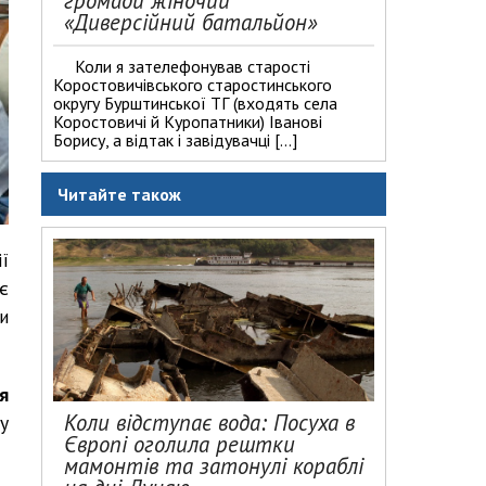
громади жіночий
«Диверсійний батальйон»
Коли я зателефонував старості
Коростовичівського старостинського
округу Бурштинської ТГ (входять села
Коростовичі й Куропатники) Іванові
Борису, а відтак і завідувачці […]
Читайте також
ї
є
и
я
Коли відступає вода: Посуха в
у
Європі оголила рештки
мамонтів та затонулі кораблі