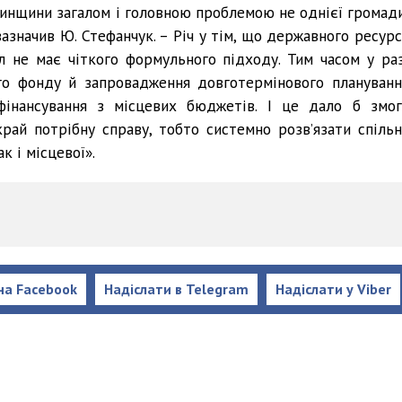
нщини загалом і головною проблемою не однієї громади
зазначив Ю. Стефанчук. – Річ у тім, що державного ресурс
л не має чіткого формульного підходу. Тим часом у раз
го фонду й запровадження довготермінового плануванн
фінансування з місцевих бюджетів. І це дало б змог
рай потрібну справу, тобто системно розв’язати спільн
к і місцевої».
на Facebook
Надіслати в Telegram
Надіслати у Viber