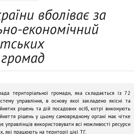
раїни вболіває за
ьно-економічний
атських
 громад
рада територіальної громади, яка складається із 72
стему управління, в основу якої закладено якісні та
ийнятих рішень та дій посадових осіб, котрі виконують
ийняття рішень у цьому самоврядному органі має чітке
є управлінців використовувати всі можливості ресурси
, які працюють на території цієї ТГ.