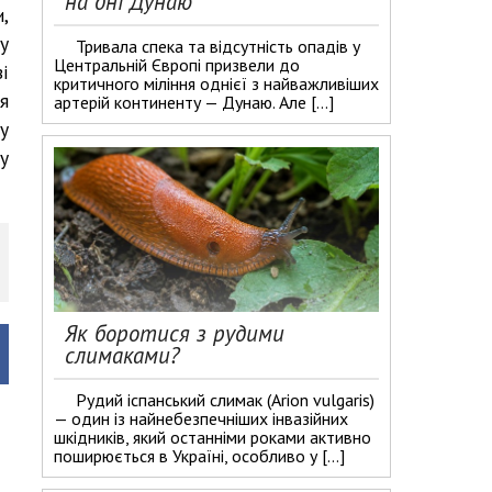
на дні Дунаю
,
у
Тривала спека та відсутність опадів у
Центральній Європі призвели до
і
критичного міління однієї з найважливіших
я
артерій континенту — Дунаю. Але […]
у
у
Як боротися з рудими
слимаками?
Рудий іспанський слимак (Arion vulgaris)
— один із найнебезпечніших інвазійних
шкідників, який останніми роками активно
поширюється в Україні, особливо у […]