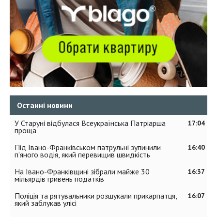
Останні новини
У Старуні відбулася Всеукраїнська Патріарша
17:04
проща
Під Івано-Франківськом патрульні зупинили
16:40
п’яного водія, який перевищив швидкість
На Івано-Франківщині зібрали майже 30
16:37
мільярдів гривень податків
Поліція та рятувальники розшукали прикарпатця,
16:07
який заблукав улісі