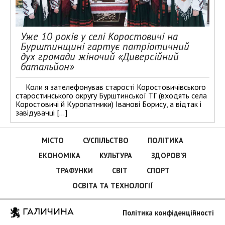
Уже 10 років у селі Коростовичі на
Бурштинщині гартує патріотичний
дух громади жіночий «Диверсійний
батальйон»
Коли я зателефонував старості Коростовичівського
старостинського округу Бурштинської ТГ (входять села
Коростовичі й Куропатники) Іванові Борису, а відтак і
завідувачці […]
МІСТО
СУСПІЛЬСТВО
ПОЛІТИКА
ЕКОНОМІКА
КУЛЬТУРА
ЗДОРОВ’Я
ТРАФУНКИ
СВІТ
СПОРТ
ОСВІТА ТА ТЕХНОЛОГІЇ
ГАЛИЧИНА
Політика конфіденційності