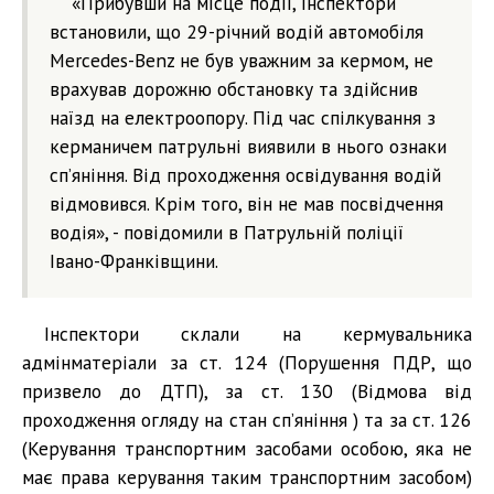
«Прибувши на місце події, інспектори
встановили, що 29-річний водій автомобіля
Mercedes-Benz не був уважним за кермом, не
врахував дорожню обстановку та здійснив
наїзд на електроопору. Під час спілкування з
керманичем патрульні виявили в нього ознаки
сп’яніння. Від проходження освідування водій
відмовився. Крім того, він не мав посвідчення
водія», - повідомили в Патрульній поліції
Івано-Франківщини.
Інспектори склали на кермувальника
адмінматеріали за ст. 124 (Порушення ПДР, що
призвело до ДТП), за ст. 130 (Відмова від
проходження огляду на стан спʼяніння ) та за ст. 126
(Керування транспортним засобами особою, яка не
має права керування таким транспортним засобом)