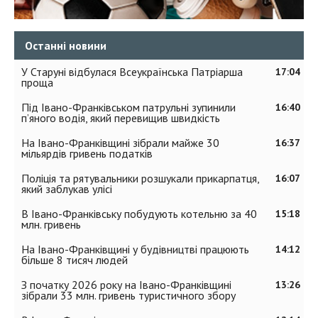
Останні новини
У Старуні відбулася Всеукраїнська Патріарша
17:04
проща
Під Івано-Франківськом патрульні зупинили
16:40
п’яного водія, який перевищив швидкість
На Івано-Франківщині зібрали майже 30
16:37
мільярдів гривень податків
Поліція та рятувальники розшукали прикарпатця,
16:07
який заблукав улісі
В Івано-Франківську побудують котельню за 40
15:18
млн. гривень
На Івано-Франківщині у будівництві працюють
14:12
більше 8 тисяч людей
З початку 2026 року на Івано-Франківщині
13:26
зібрали 33 млн. гривень туристичного збору