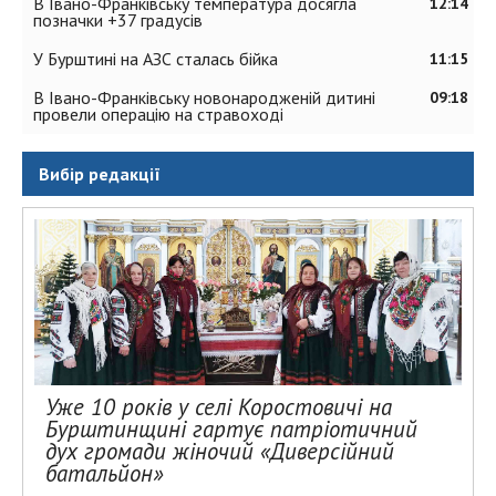
В Івано-Франківську температура досягла
12:14
позначки +37 градусів
У Бурштині на АЗС сталась бійка
11:15
В Івано-Франківську новонародженій дитині
09:18
провели операцію на стравоході
Вибір редакції
Уже 10 років у селі Коростовичі на
Бурштинщині гартує патріотичний
дух громади жіночий «Диверсійний
батальйон»