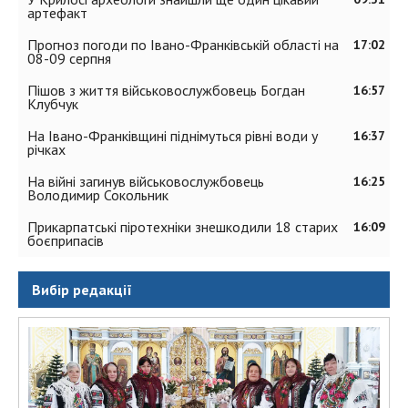
артефакт
Прогноз погоди по Івано-Франківській області на
17:02
08-09 серпня
Пішов з життя військовослужбовець Богдан
16:57
Клубчук
На Івано-Франківщині піднімуться рівні води у
16:37
річках
На війні загинув військовослужбовець
16:25
Володимир Сокольник
Прикарпатські піротехніки знешкодили 18 старих
16:09
боєприпасів
Вибір редакції