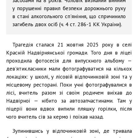
засобами на 8 років. Чоловік визнаний винним
у порушенні правил безпеки дорожнього руху
в стані алкогольного сп'яніння, що спричинило
загибель двох осіб (ч. 4 ст. 286-1 КК України).
Трагедія сталася 21 жовтня 2025 року в селі
Красній Надвірнянської громади. Того дня в ліцеї
проходила фотосесія для випускного альбому —
дев'ятикласники мали фотографуватися на кількох
локаціях: у школі, у лісовій відпочинковій зоні та у
місцевому ресторані. Поки учні фотографувалися в
лісі, вчитель разом зі своїм родичем виїхав до
Надвірної — нібито за автозапчастинами. Там у
піцерії вони вдвох випили пляшку горілки, після
чого вчитель сів за кермо і поїхав назад.
Зупинившись у відпочинковій зоні, де тривала