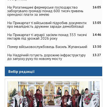
На Рогатинщині фермерське господарство
16:05
заборгувало громаді понад 600 тисяч гривень
орендної плати за землю
На Прикарпатті військовий підробив документи
15:05
про інвалідність дружини заради демобілізації
На Прикарпатті аграрії засіяли понад 353 тисячі
14:46
гектарів під урожай 2026 року
Помер військовослужбовець Василь Жупанський
13:30
На Надрічній готують дорожню інфраструктуру
13:27
до запуску руху по новому мосту
Вибір редакції