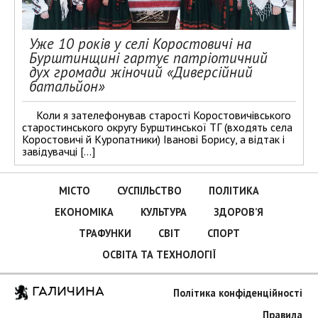
Уже 10 років у селі Коростовичі на
Бурштинщині гартує патріотичний
дух громади жіночий «Диверсійний
батальйон»
Коли я зателефонував старості Коростовичівського
старостинського округу Бурштинської ТГ (входять села
Коростовичі й Куропатники) Іванові Борису, а відтак і
завідувачці […]
МІСТО
СУСПІЛЬСТВО
ПОЛІТИКА
ЕКОНОМІКА
КУЛЬТУРА
ЗДОРОВ’Я
ТРАФУНКИ
СВІТ
СПОРТ
ОСВІТА ТА ТЕХНОЛОГІЇ
ГАЛИЧИНА
Політика конфіденційності
Правила