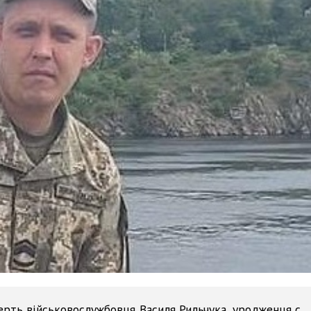
рть військовослужбовця Василя Рильчука, уродженця с.