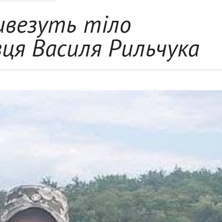
ивезуть тіло
вця Василя Рильчука