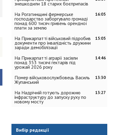
знешкодили 18 старих боєприпасів
На Рогатинщині фермерське
16:05
господарство заборгувало громаді
понад 600 тисяч гривень орендної
плати за землю
На Прикарпатті військовий підробив
15:05
документи про інвалідність дружини
заради демобілізації
На Прикарпатті аграрії засіяли
14:46
понад 353 тисячі гектарів під
урожай 2026 року
Помер військовослужбовець Василь
13:30
Жупанський
На Надрічній готують дорожню
13:27
інфраструктуру до запуску руху по
новому мосту
Вибір редакції