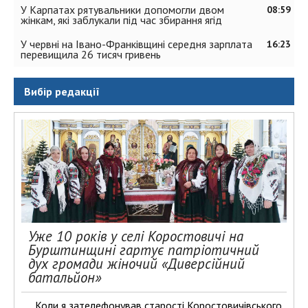
У Карпатах рятувальники допомогли двом
08:59
жінкам, які заблукали під час збирання ягід
У червні на Івано-Франківщині середня зарплата
16:23
перевищила 26 тисяч гривень
Вибір редакції
Уже 10 років у селі Коростовичі на
Бурштинщині гартує патріотичний
дух громади жіночий «Диверсійний
батальйон»
Коли я зателефонував старості Коростовичівського