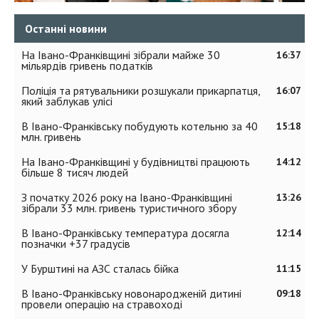
Останні новини
На Івано-Франківщині зібрали майже 30
16:37
мільярдів гривень податків
Поліція та рятувальники розшукали прикарпатця,
16:07
який заблукав улісі
В Івано-Франківську побудують котельню за 40
15:18
млн. гривень
На Івано-Франківщині у будівництві працюють
14:12
більше 8 тисяч людей
З початку 2026 року на Івано-Франківщині
13:26
зібрали 33 млн. гривень туристичного збору
В Івано-Франківську температура досягла
12:14
позначки +37 градусів
У Бурштині на АЗС сталась бійка
11:15
В Івано-Франківську новонародженій дитині
09:18
провели операцію на стравоході