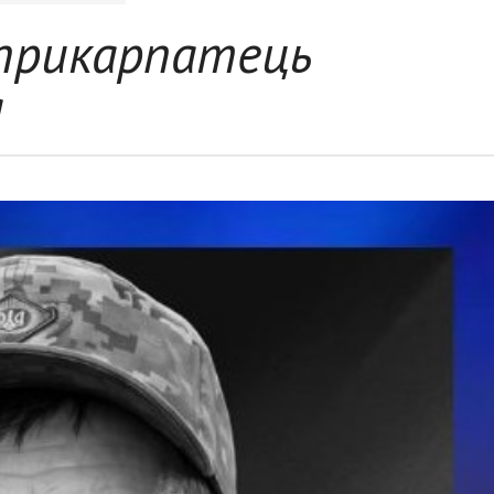
 прикарпатець
а