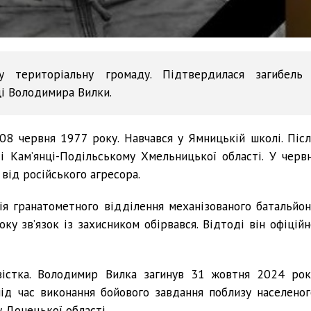
 територіальну громаду. Підтвердилася загибель
ці Володимира Вилки.
8 червня 1977 року. Навчався у Ямницькій школі. Післ
і Кам’янці-Подільському Хмельницької області. У червн
від російського агресора.
я гранатометного відділення механізованого батальйон
оку зв’язок із захисником обірвався. Відтоді він офіційн
вістка. Володимир Вилка загинув 31 жовтня 2024 рок
під час виконання бойового завдання поблизу населеног
 Донецької області.