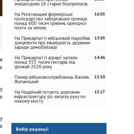
знешкодили 18 старих боєприпасів
На Рогатинщині фермерське
16:05
господарство заборгувало громаді
понад 600 тисяч гривень орендної
плати за землю
На Прикарпатті військовий підробив
15:05
документи про інвалідність дружини
заради демобілізації
На Прикарпатті аграрії засіяли
14:46
я
понад 353 тисячі гектарів під
урожай 2026 року
і
Помер військовослужбовець Василь
13:30
Жупанський
у
На Надрічній готують дорожню
13:27
о
інфраструктуру до запуску руху по
новому мосту
у
о
Вибір редакції