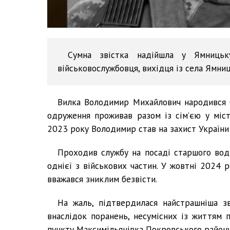
Сумна звістка надійшла у Ямницьку
військовослужбовця, вихідця із села Ямни
Вилка Володимир Михайлович народився 0
одруження проживав разом із сім’єю у міст
2023 року Володимир став на захист України 
Проходив службу на посаді старшого воді
однієї з військових частин. У жовтні 2024 р
вважався зниклим безвісти.
На жаль, підтвердилася найстрашніша з
внаслідок поранень, несумісних із життям 
пункту Максимільянівка Покровського району