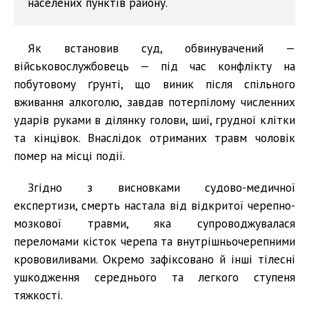
населених пунктів району.
Як встановив суд, обвинувачений —
військовослужбовець — під час конфлікту на
побутовому ґрунті, що виник після спільного
вживання алкоголю, завдав потерпілому численних
ударів руками в ділянку голови, шиї, грудної клітки
та кінцівок. Внаслідок отриманих травм чоловік
помер на місці події.
Згідно з висновками судово-медичної
експертизи, смерть настала від відкритої черепно-
мозкової травми, яка супроводжувалася
переломами кісток черепа та внутрішньочерепними
крововиливами. Окремо зафіксовано й інші тілесні
ушкодження середнього та легкого ступеня
тяжкості.