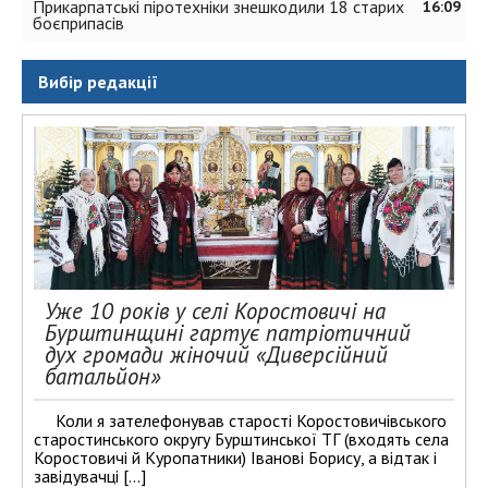
Прикарпатські піротехніки знешкодили 18 старих
16:09
боєприпасів
Вибір редакції
Уже 10 років у селі Коростовичі на
Бурштинщині гартує патріотичний
дух громади жіночий «Диверсійний
батальйон»
Коли я зателефонував старості Коростовичівського
старостинського округу Бурштинської ТГ (входять села
Коростовичі й Куропатники) Іванові Борису, а відтак і
завідувачці […]