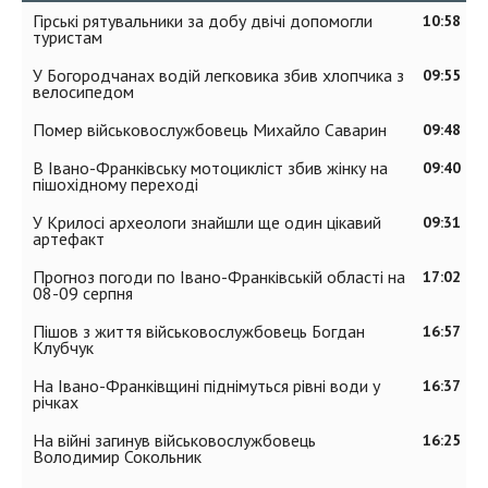
Гірські рятувальники за добу двічі допомогли
10:58
туристам
У Богородчанах водій легковика збив хлопчика з
09:55
велосипедом
Помер військовослужбовець Михайло Саварин
09:48
В Івано-Франківську мотоцикліст збив жінку на
09:40
пішохідному переході
У Крилосі археологи знайшли ще один цікавий
09:31
артефакт
Прогноз погоди по Івано-Франківській області на
17:02
08-09 серпня
Пішов з життя військовослужбовець Богдан
16:57
Клубчук
На Івано-Франківщині піднімуться рівні води у
16:37
річках
На війні загинув військовослужбовець
16:25
Володимир Сокольник