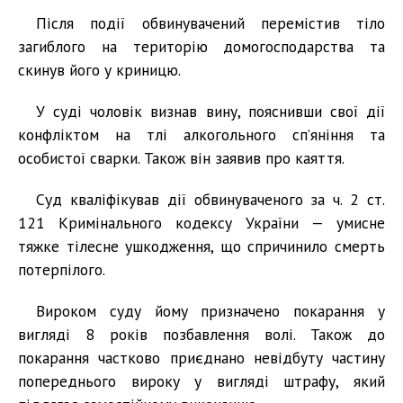
Після події обвинувачений перемістив тіло
загиблого на територію домогосподарства та
скинув його у криницю.
У суді чоловік визнав вину, пояснивши свої дії
конфліктом на тлі алкогольного сп’яніння та
особистої сварки. Також він заявив про каяття.
Суд кваліфікував дії обвинуваченого за ч. 2 ст.
121 Кримінального кодексу України — умисне
тяжке тілесне ушкодження, що спричинило смерть
потерпілого.
Вироком суду йому призначено покарання у
вигляді 8 років позбавлення волі. Також до
покарання частково приєднано невідбуту частину
попереднього вироку у вигляді штрафу, який