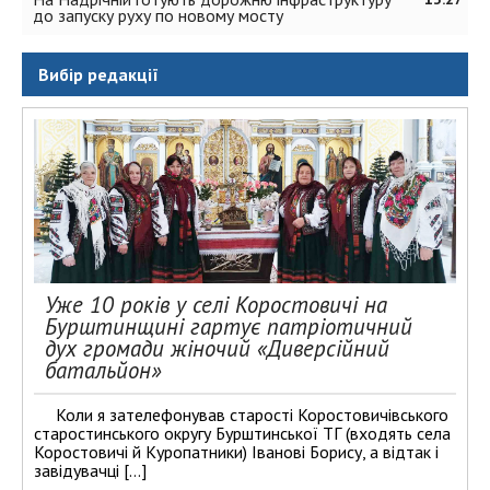
до запуску руху по новому мосту
Вибір редакції
Уже 10 років у селі Коростовичі на
Бурштинщині гартує патріотичний
дух громади жіночий «Диверсійний
батальйон»
Коли я зателефонував старості Коростовичівського
старостинського округу Бурштинської ТГ (входять села
Коростовичі й Куропатники) Іванові Борису, а відтак і
завідувачці […]