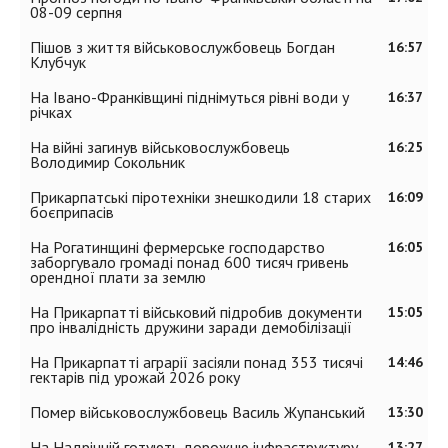
08-09 серпня
Пішов з життя військовослужбовець Богдан
16:57
Клубчук
На Івано-Франківщині піднімуться рівні води у
16:37
річках
На війні загинув військовослужбовець
16:25
Володимир Сокольник
Прикарпатські піротехніки знешкодили 18 старих
16:09
боєприпасів
На Рогатинщині фермерське господарство
16:05
заборгувало громаді понад 600 тисяч гривень
орендної плати за землю
На Прикарпатті військовий підробив документи
15:05
про інвалідність дружини заради демобілізації
На Прикарпатті аграрії засіяли понад 353 тисячі
14:46
гектарів під урожай 2026 року
Помер військовослужбовець Василь Жупанський
13:30
На Надрічній готують дорожню інфраструктуру
13:27