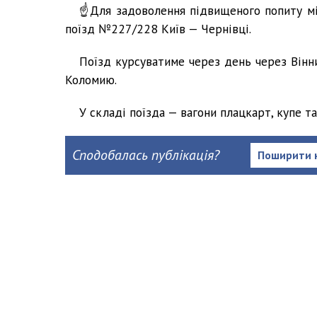
☝️Для задоволення підвищеного попиту м
поїзд №227/228 Київ — Чернівці.
Поїзд курсуватиме через день через Вінни
Коломию.
У складі поїзда — вагони плацкарт, купе та
Сподобалась публікація?
Поширити 