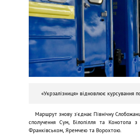
«Укрзалізниця» відновлює курсування п
Маршрут знову з’єднає Північну Слобожан
сполучення Сум, Білопілля та Конотопа з
Франківськом, Яремчею та Ворохтою.