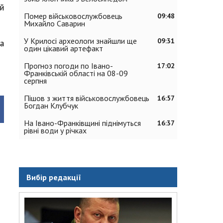
й
Помер військовослужбовець
09:48
Михайло Саварин
У Крилосі археологи знайшли ще
09:31
а
один цікавий артефакт
Прогноз погоди по Івано-
17:02
Франківській області на 08-09
серпня
Пішов з життя військовослужбовець
16:57
Богдан Клубчук
На Івано-Франківщині піднімуться
16:37
рівні води у річках
Вибір редакції