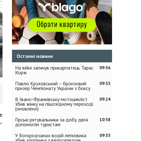
Останні новини
На війні загинув прикарпатець Тарас
09:56
Корж
Павло Круховський – бронзовий
09:53
призер Чемпіонату України з боксу
В Івано-Франківську мотоцикліст
09:24
збив жінку на пішохідному переході
(оновлено)
е
Гірські рятувальники за добу двічі
10:58
-
допомогли туристам
У Богородчанах водій легковика
09:55
збив хлопчика з велосипедом