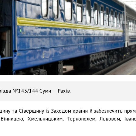
оїзда №143/144 Суми — Рахів.
щину та Сіверщину із Заходом країни й забезпечить прям
 Вінницею, Хмельницьким, Тернополем, Львовом, Івано