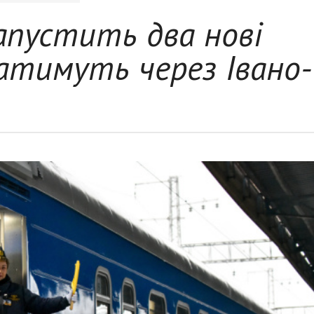
апустить два нові
уватимуть через Івано-