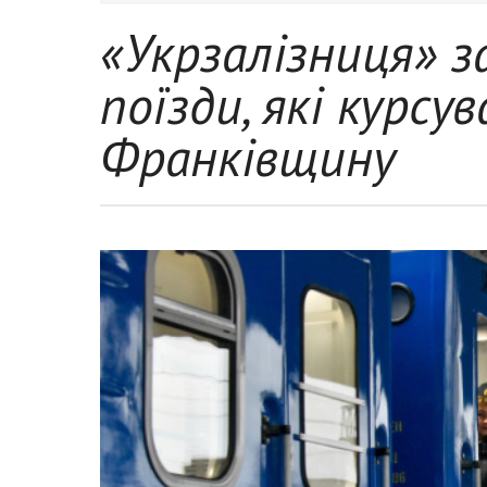
«Укрзалізниця» з
поїзди, які курс
Франківщину