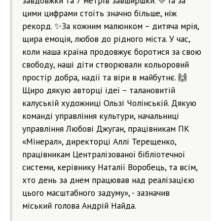
завдовжки та 7 метрів завширшки. 💛Та за
цими цифрами стоїть значно більше, ніж
рекорд. ✨За кожним малюнком – дитяча мрія,
щира емоція, любов до рідного міста. У час,
коли наша країна продовжує боротися за свою
свободу, наші діти створювали кольоровий
простір добра, надії та віри в майбутнє. 🙌
Щиро дякую авторці ідеї – талановитій
калуській художниці Ользі Чолінській. Дякую
команді управління культури, начальниці
управління Любові Джуган, працівникам ПК
«Мінерал», директорці Аллі Терещенко,
працівникам Централізованої бібліотечної
системи, керівнику Наталії Воробець, та всім,
хто день за днем працював над реалізацією
цього масштабного задуму», - зазначив
міський голова Андрій Найда.