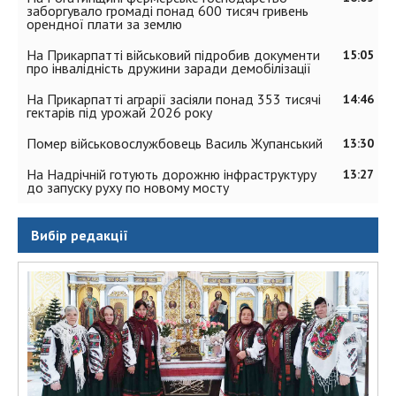
заборгувало громаді понад 600 тисяч гривень
орендної плати за землю
На Прикарпатті військовий підробив документи
15:05
про інвалідність дружини заради демобілізації
На Прикарпатті аграрії засіяли понад 353 тисячі
14:46
гектарів під урожай 2026 року
Помер військовослужбовець Василь Жупанський
13:30
На Надрічній готують дорожню інфраструктуру
13:27
до запуску руху по новому мосту
Вибір редакції