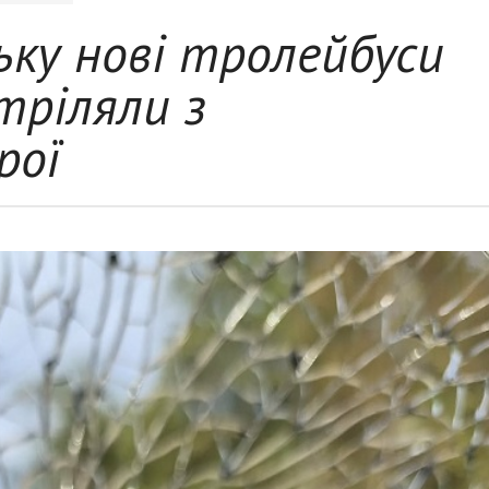
ьку нові тролейбуси
тріляли з
рої