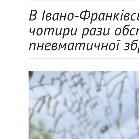
В Івано-Франківс
чотири рази обс
пневматичної зб