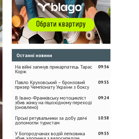
Останні новини
На війні загинув прикарпатець Тарас
09:56
Корж
Павло Круховський – бронзовий
09:53
призер Чемпіонату України з боксу
В Івано-Франківську мотоцикліст
09:24
збив жінку на пішохідному переході
(оновлено)
Гірські рятувальники за добу двічі
10:58
допомогли туристам
У Богородчанах водій легковика
09:55
збив хлопчика з велосипедом