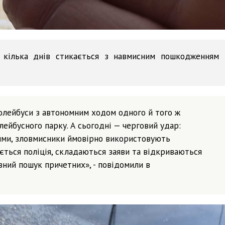
 кілька днів стикається з навмисним пошкодженням
олейбуси з автономним ходом одного й того ж
ейбусного парку. А сьогодні — черговий удар:
ими, зловмисники ймовірно використовують
ється поліція, складаються заяви та відкриваються
ний пошук причетних», - повідомили в