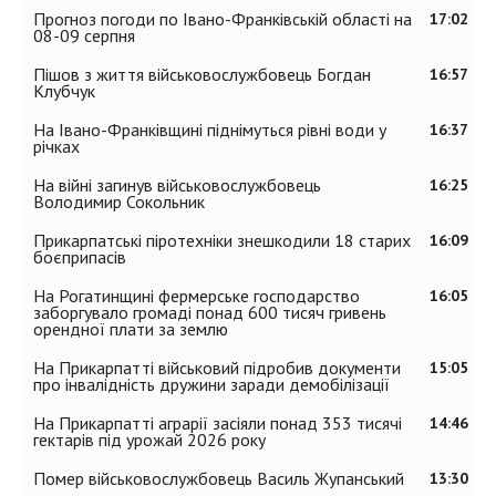
Прогноз погоди по Івано-Франківській області на
17:02
08-09 серпня
Пішов з життя військовослужбовець Богдан
16:57
Клубчук
На Івано-Франківщині піднімуться рівні води у
16:37
річках
На війні загинув військовослужбовець
16:25
Володимир Сокольник
Прикарпатські піротехніки знешкодили 18 старих
16:09
боєприпасів
На Рогатинщині фермерське господарство
16:05
заборгувало громаді понад 600 тисяч гривень
орендної плати за землю
На Прикарпатті військовий підробив документи
15:05
про інвалідність дружини заради демобілізації
На Прикарпатті аграрії засіяли понад 353 тисячі
14:46
гектарів під урожай 2026 року
Помер військовослужбовець Василь Жупанський
13:30