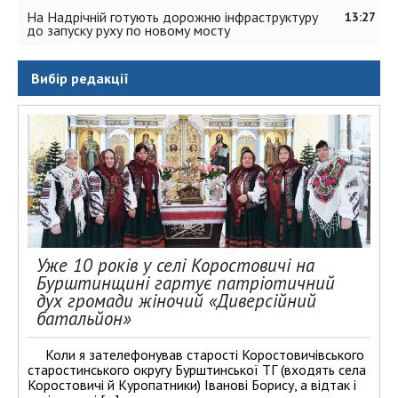
На Надрічній готують дорожню інфраструктуру
13:27
до запуску руху по новому мосту
Вибір редакції
Уже 10 років у селі Коростовичі на
Бурштинщині гартує патріотичний
дух громади жіночий «Диверсійний
батальйон»
Коли я зателефонував старості Коростовичівського
старостинського округу Бурштинської ТГ (входять села
Коростовичі й Куропатники) Іванові Борису, а відтак і