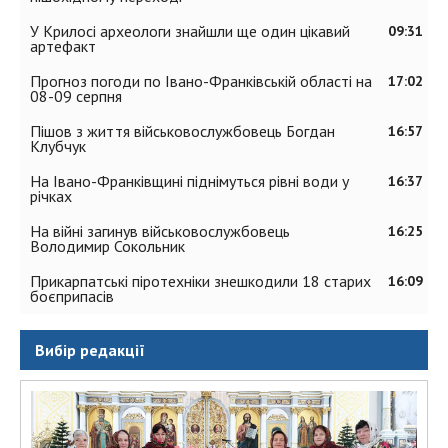
У Крилосі археологи знайшли ще один цікавий
09:31
артефакт
Прогноз погоди по Івано-Франківській області на
17:02
08-09 серпня
Пішов з життя військовослужбовець Богдан
16:57
Клубчук
На Івано-Франківщині піднімуться рівні води у
16:37
річках
На війні загинув військовослужбовець
16:25
Володимир Сокольник
Прикарпатські піротехніки знешкодили 18 старих
16:09
боєприпасів
Вибір редакції