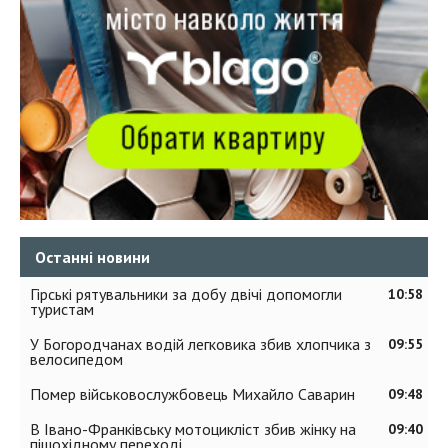
Останні новини
Гірські рятувальники за добу двічі допомогли
10:58
туристам
У Богородчанах водій легковика збив хлопчика з
09:55
велосипедом
Помер військовослужбовець Михайло Саварин
09:48
В Івано-Франківську мотоцикліст збив жінку на
09:40
пішохідному переході