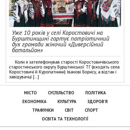
Уже 10 років у селі Коростовичі на
Бурштинщині гартує патріотичний
дух громади жіночий «Диверсійний
батальйон»
Коли я зателефонував старості Коростовичівського
старостинського округу Бурштинської ТГ (входять села
Коростовичі й Куропатники) Іванові Борису, а відтак і
завідувачці […]
МІСТО
СУСПІЛЬСТВО
ПОЛІТИКА
ЕКОНОМІКА
КУЛЬТУРА
ЗДОРОВ’Я
ТРАФУНКИ
СВІТ
СПОРТ
ОСВІТА ТА ТЕХНОЛОГІЇ