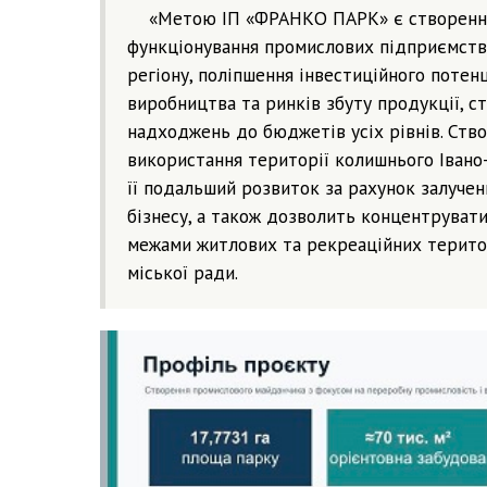
«Метою ІП «ФРАНКО ПАРК» є створення
функціонування промислових підприємств 
регіону, поліпшення інвестиційного потен
виробництва та ринків збуту продукції, с
надходжень до бюджетів усіх рівнів. Ст
використання території колишнього Івано
її подальший розвиток за рахунок залучен
бізнесу, а також дозволить концентрува
межами житлових та рекреаційних територ
міської ради.