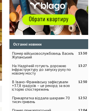
Останні новини
Помер військовослужбовець Василь
13:30
Жупанський
На Надрічній готують дорожню
13:27
інфраструктуру до запуску руху по
новому мосту
В Івано-Франківську зафіксували
12:50
+37,8 градусів – це рекорд за всю
історію спостережень
Прикарпатка віддала шахраям 70
12:32
тисяч гривень
Помер прикарпатський
12:04