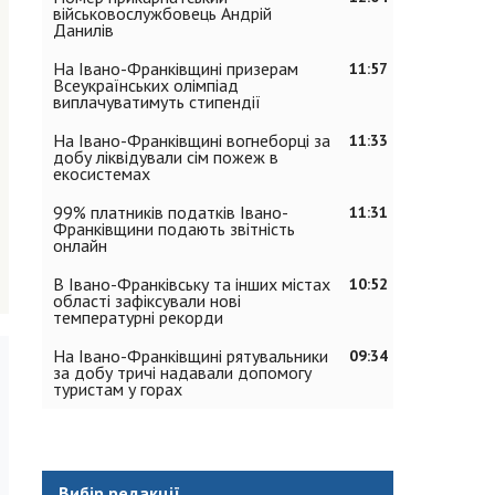
військовослужбовець Андрій
Данилів
На Івано-Франківщині призерам
11:57
Всеукраїнських олімпіад
виплачуватимуть стипендії
На Івано-Франківщині вогнеборці за
11:33
добу ліквідували сім пожеж в
екосистемах
99% платників податків Івано-
11:31
Франківщини подають звітність
онлайн
В Івано-Франківську та інших містах
10:52
області зафіксували нові
температурні рекорди
На Івано-Франківщині рятувальники
09:34
за добу тричі надавали допомогу
туристам у горах
Вибір редакції