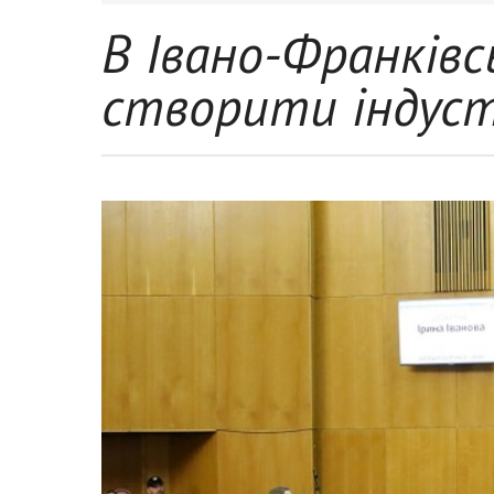
В Івано-Франків
створити індуст