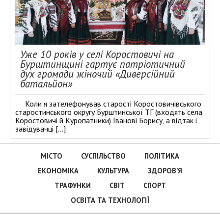
Уже 10 років у селі Коростовичі на
Бурштинщині гартує патріотичний
дух громади жіночий «Диверсійний
батальйон»
Коли я зателефонував старості Коростовичівського
старостинського округу Бурштинської ТГ (входять села
Коростовичі й Куропатники) Іванові Борису, а відтак і
завідувачці […]
МІСТО
СУСПІЛЬСТВО
ПОЛІТИКА
ЕКОНОМІКА
КУЛЬТУРА
ЗДОРОВ’Я
ТРАФУНКИ
СВІТ
СПОРТ
ОСВІТА ТА ТЕХНОЛОГІЇ