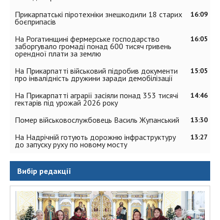
Прикарпатські піротехніки знешкодили 18 старих
16:09
боєприпасів
На Рогатинщині фермерське господарство
16:05
заборгувало громаді понад 600 тисяч гривень
орендної плати за землю
На Прикарпатті військовий підробив документи
15:05
про інвалідність дружини заради демобілізації
На Прикарпатті аграрії засіяли понад 353 тисячі
14:46
гектарів під урожай 2026 року
Помер військовослужбовець Василь Жупанський
13:30
На Надрічній готують дорожню інфраструктуру
13:27
до запуску руху по новому мосту
Вибір редакції